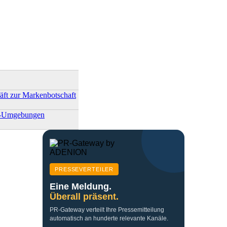
ft zur Markenbotschaft
ler-Umgebungen
PRESSEVERTEILER
Eine Meldung.
Überall präsent.
PR-Gateway verteilt Ihre Pressemitteilung
automatisch an hunderte relevante Kanäle.