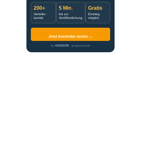
200+
5 Min.
Gratis
Verteiler-
bis zur
Einstieg
kanäle
Veröffentlichung
möglich
Jetzt kostenlos testen →
by
ADENION
· pr-gateway.de