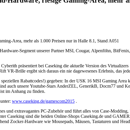
-Hardware, riesige Gaming-Area, mehr als 
Hardware-Segment unserer Partner MSI, Cougar, Alpenföhn, BitFenix, A
Cyberith präsentiert bei Caseking die aktuelle Version des Virtualizers
Rift VR-Brille ergibt sich daraus ein nie dagewesenes Erlebnis, das jed
t speziellen Rabattcodes!) gegeben: In der USK 16 MSI Gaming Area k
sind auch unsere Youtube-Stars AnderZEL, GenerikB, Docm77 und Kera
ist im Anhang zu finden.
 unter:
www.caseking.de/gamescom2015
.
lenes und extravagantes PC-Zubehör und führt alles von Case-Moddin
Unter Caseking sind die beiden Online-Shops Caseking.de und GAME
d Zocker-Hardware wie Mousepads, Mäusen, Tastaturen und Headset