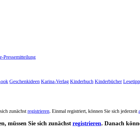
e-Pressemitteilung
Book
Geschenkideen
Karina-Verlag
Kinderbuch
Kinderbücher
Lesetipp
 sich zunächst
registrieren
. Einmal registriert, können Sie sich jederzeit
en, müssen Sie sich zunächst
registrieren
. Danach könne