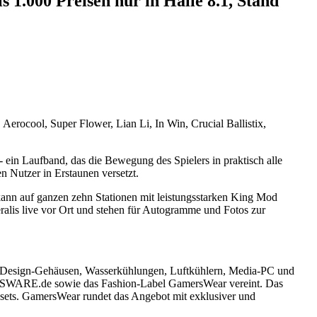
1.000 Preisen nur in Halle 8.1, Stand
erocool, Super Flower, Lian Li, In Win, Crucial Ballistix,
 - ein Laufband, das die Bewegung des Spielers in praktisch alle
en Nutzer in Erstaunen versetzt.
ann auf ganzen zehn Stationen mit leistungsstarken King Mod
lis live vor Ort und stehen für Autogramme und Fotos zur
g, Design-Gehäusen, Wasserkühlungen, Luftkühlern, Media-PC und
RSWARE.de sowie das Fashion-Label GamersWear vereint. Das
s. GamersWear rundet das Angebot mit exklusiver und