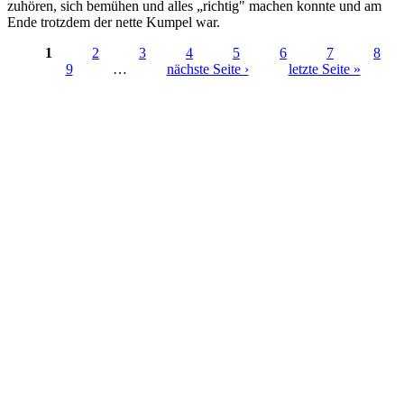
zuhören, sich bemühen und alles „richtig" machen konnte und am
Ende trotzdem der nette Kumpel war.
1
2
3
4
5
6
7
8
9
…
nächste Seite ›
letzte Seite »
Seiten