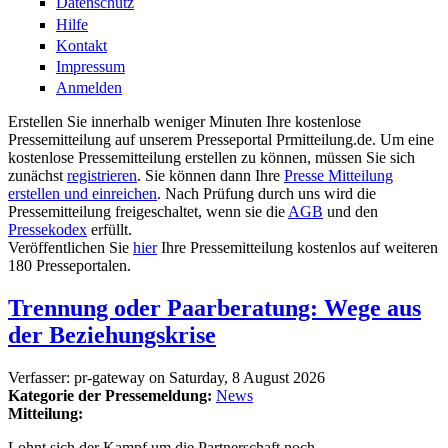
Datenschutz
Hilfe
Kontakt
Impressum
Anmelden
Erstellen Sie innerhalb weniger Minuten Ihre kostenlose
Pressemitteilung auf unserem Presseportal Prmitteilung.de. Um eine
kostenlose Pressemitteilung erstellen zu können, müssen Sie sich
zunächst
registrieren
. Sie können dann Ihre
Presse Mitteilung
erstellen und einreichen
. Nach Prüfung durch uns wird die
Pressemitteilung freigeschaltet, wenn sie die
AGB
und den
Pressekodex
erfüllt.
Veröffentlichen Sie
hier
Ihre Pressemitteilung kostenlos auf weiteren
180 Presseportalen.
Trennung oder Paarberatung: Wege aus
der Beziehungskrise
Verfasser:
pr-gateway
on
Saturday, 8 August 2026
Kategorie der Pressemeldung:
News
Mitteilung:
Lohnt sich der Kampf um die Partnerschaft noch