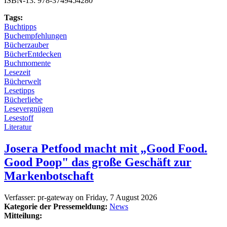
ISBN-13: 978-3749454280
Tags:
Buchtipps
Buchempfehlungen
Bücherzauber
BücherEntdecken
Buchmomente
Lesezeit
Bücherwelt
Lesetipps
Bücherliebe
Lesevergnügen
Lesestoff
Literatur
Josera Petfood macht mit „Good Food.
Good Poop" das große Geschäft zur
Markenbotschaft
Verfasser:
pr-gateway
on
Friday, 7 August 2026
Kategorie der Pressemeldung:
News
Mitteilung: