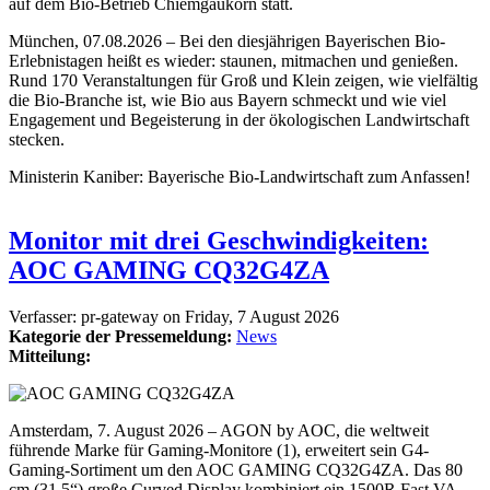
auf dem Bio-Betrieb Chiemgaukorn statt.
München, 07.08.2026 – Bei den diesjährigen Bayerischen Bio-
Erlebnistagen heißt es wieder: staunen, mitmachen und genießen.
Rund 170 Veranstaltungen für Groß und Klein zeigen, wie vielfältig
die Bio-Branche ist, wie Bio aus Bayern schmeckt und wie viel
Engagement und Begeisterung in der ökologischen Landwirtschaft
stecken.
Ministerin Kaniber: Bayerische Bio-Landwirtschaft zum Anfassen!
Monitor mit drei Geschwindigkeiten:
AOC GAMING CQ32G4ZA
Verfasser:
pr-gateway
on
Friday, 7 August 2026
Kategorie der Pressemeldung:
News
Mitteilung:
Amsterdam, 7. August 2026 – AGON by AOC, die weltweit
führende Marke für Gaming-Monitore (1), erweitert sein G4-
Gaming-Sortiment um den AOC GAMING CQ32G4ZA. Das 80
cm (31,5“) große Curved Display kombiniert ein 1500R Fast VA-