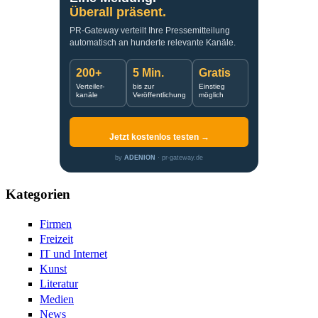
Überall präsent.
PR-Gateway verteilt Ihre Pressemitteilung
automatisch an hunderte relevante Kanäle.
200+
5 Min.
Gratis
Verteiler-
bis zur
Einstieg
kanäle
Veröffentlichung
möglich
Jetzt kostenlos testen →
by
ADENION
· pr-gateway.de
Kategorien
Firmen
Freizeit
IT und Internet
Kunst
Literatur
Medien
News