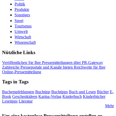
Politik
Produkte
Sonstiges
Sport
Tourismus
Umwelt
Wirtschaft
Wissenschaft
Nützliche Links
Veröffentlichen Sie Ihre Pressemitteilungen über PR-Gateway
Zahlreiche Presseportale und Kanäle bieten Reichweite für Ihre
Online-Pressemitteilung
Tags in Tags
Buchempfehlungen
Buchtipp
Buchtipps
Buch und Lesen
Bücher
E-
Book
Geschenkideen
Karina-Verlag
Kinderbuch
Kinderbücher
Lesetipps
Literatur
Mehr
Um eine kostenlose Pressemitteilung erstellen zu