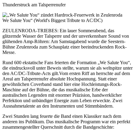
Thunderstruck am Talsperrenufer
We Salute You“ (World's Biggest Tribute to AC/DC)
ZEULENRODA-TRIEBES: Ein lauer Sommerabend, das
glitzernde Wasser der Talsperre und der unverkennbare Sound von
glühenden Amp-Röhren: Am Samstagabend wurde die Seestern-
Bühne Zeulenroda zum Schauplatz einer beeindruckenden Rock-
Messe.
Rund 600 ekstatische Fans feierten die Formation „We Salute You“,
die eindrucksvoll unter Beweis stellte, warum sie als weltspitze unter
den AC/DC-Tribute-Acts gilt.Vom ersten Riff an herrschte auf dem
Areal am Talsperrenufer absolute Hochspannung. Statt einer
gewöhnlichen Coverband stand hier eine Hochleistungs-Rock-
Maschine auf der Bühne, die das musikalische Erbe der
australischen Legenden mit enormer Präzision, handwerklicher
Perfektion und unbändiger Energie zum Leben erweckte. Zwei
Ausnahmetalente an den Instrumenten und Stimmbändern.
Zwei Stunden lang feuerte die Band einen Klassiker nach dem
anderen ins Publikum. Das musikalische Programm war ein perfekt
zusammengestellter Querschnitt durch die Bandgeschichte: