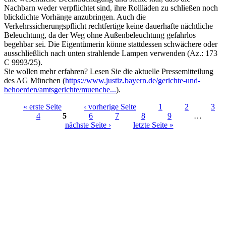
Nachbarn weder verpflichtet sind, ihre Rollläden zu schließen noch
blickdichte Vorhänge anzubringen. Auch die
Verkehrssicherungspflicht rechtfertige keine dauerhafte nächtliche
Beleuchtung, da der Weg ohne Außenbeleuchtung gefahrlos
begehbar sei. Die Eigentümerin könne stattdessen schwächere oder
ausschließlich nach unten strahlende Lampen verwenden (Az.: 173
C 9993/25).
Sie wollen mehr erfahren? Lesen Sie die aktuelle Pressemitteilung
des AG München (
https://www.justiz.bayern.de/gerichte-und-
behoerden/amtsgerichte/muenche...
).
« erste Seite
‹ vorherige Seite
1
2
3
4
5
6
7
8
9
…
Seiten
nächste Seite ›
letzte Seite »