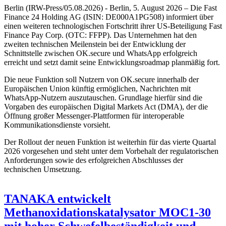
Berlin (IRW-Press/05.08.2026) - Berlin, 5. August 2026 – Die Fast
Finance 24 Holding AG (ISIN: DE000A1PG508) informiert über
einen weiteren technologischen Fortschritt ihrer US-Beteiligung Fast
Finance Pay Corp. (OTC: FFPP). Das Unternehmen hat den
zweiten technischen Meilenstein bei der Entwicklung der
Schnittstelle zwischen OK.secure und WhatsApp erfolgreich
erreicht und setzt damit seine Entwicklungsroadmap planmäßig fort.
Die neue Funktion soll Nutzern von OK.secure innerhalb der
Europäischen Union künftig ermöglichen, Nachrichten mit
WhatsApp-Nutzern auszutauschen. Grundlage hierfür sind die
Vorgaben des europäischen Digital Markets Act (DMA), der die
Öffnung großer Messenger-Plattformen für interoperable
Kommunikationsdienste vorsieht.
Der Rollout der neuen Funktion ist weiterhin für das vierte Quartal
2026 vorgesehen und steht unter dem Vorbehalt der regulatorischen
Anforderungen sowie des erfolgreichen Abschlusses der
technischen Umsetzung.
TANAKA entwickelt
Methanoxidationskatalysator MOC1-30
mit hoher Schwefelbeständigkeit und