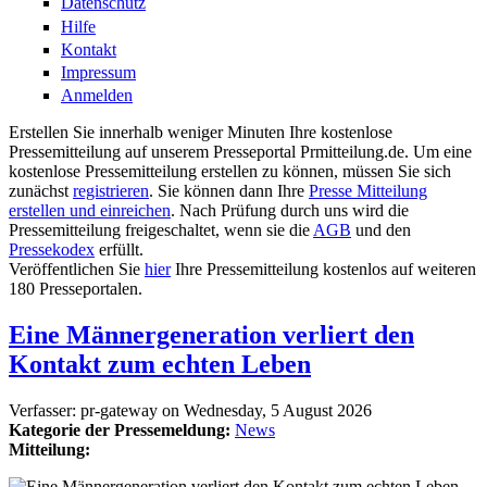
Datenschutz
Hilfe
Kontakt
Impressum
Anmelden
Erstellen Sie innerhalb weniger Minuten Ihre kostenlose
Pressemitteilung auf unserem Presseportal Prmitteilung.de. Um eine
kostenlose Pressemitteilung erstellen zu können, müssen Sie sich
zunächst
registrieren
. Sie können dann Ihre
Presse Mitteilung
erstellen und einreichen
. Nach Prüfung durch uns wird die
Pressemitteilung freigeschaltet, wenn sie die
AGB
und den
Pressekodex
erfüllt.
Veröffentlichen Sie
hier
Ihre Pressemitteilung kostenlos auf weiteren
180 Presseportalen.
Eine Männergeneration verliert den
Kontakt zum echten Leben
Verfasser:
pr-gateway
on
Wednesday, 5 August 2026
Kategorie der Pressemeldung:
News
Mitteilung: