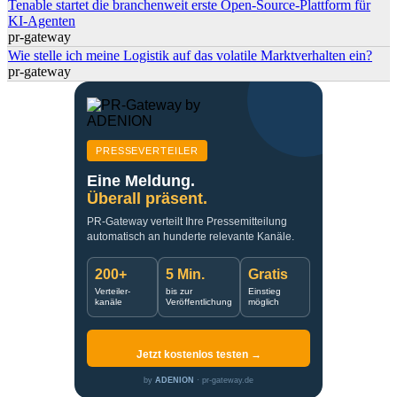
Tenable startet die branchenweit erste Open-Source-Plattform für
KI-Agenten
pr-gateway
Wie stelle ich meine Logistik auf das volatile Marktverhalten ein?
pr-gateway
PRESSEVERTEILER
Eine Meldung.
Überall präsent.
PR-Gateway verteilt Ihre Pressemitteilung
automatisch an hunderte relevante Kanäle.
200+
5 Min.
Gratis
Verteiler-
bis zur
Einstieg
kanäle
Veröffentlichung
möglich
Jetzt kostenlos testen →
by
ADENION
· pr-gateway.de