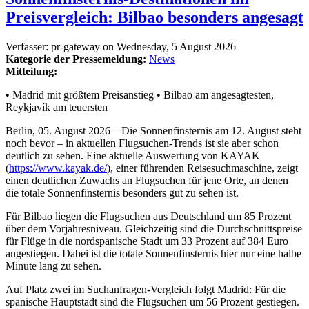
Preisvergleich: Bilbao besonders angesagt
Verfasser:
pr-gateway
on
Wednesday, 5 August 2026
Kategorie der Pressemeldung:
News
Mitteilung:
• Madrid mit größtem Preisanstieg • Bilbao am angesagtesten,
Reykjavík am teuersten
Berlin, 05. August 2026 – Die Sonnenfinsternis am 12. August steht
noch bevor – in aktuellen Flugsuchen-Trends ist sie aber schon
deutlich zu sehen. Eine aktuelle Auswertung von KAYAK
(
https://www.kayak.de/
), einer führenden Reisesuchmaschine, zeigt
einen deutlichen Zuwachs an Flugsuchen für jene Orte, an denen
die totale Sonnenfinsternis besonders gut zu sehen ist.
Für Bilbao liegen die Flugsuchen aus Deutschland um 85 Prozent
über dem Vorjahresniveau. Gleichzeitig sind die Durchschnittspreise
für Flüge in die nordspanische Stadt um 33 Prozent auf 384 Euro
angestiegen. Dabei ist die totale Sonnenfinsternis hier nur eine halbe
Minute lang zu sehen.
Auf Platz zwei im Suchanfragen-Vergleich folgt Madrid: Für die
spanische Hauptstadt sind die Flugsuchen um 56 Prozent gestiegen.