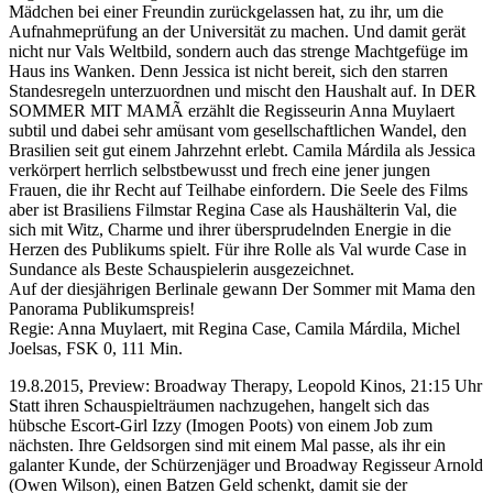
Mädchen bei einer Freundin zurückgelassen hat, zu ihr, um die
Aufnahmeprüfung an der Universität zu machen. Und damit gerät
nicht nur Vals Weltbild, sondern auch das strenge Machtgefüge im
Haus ins Wanken. Denn Jessica ist nicht bereit, sich den starren
Standesregeln unterzuordnen und mischt den Haushalt auf. In DER
SOMMER MIT MAMÃ erzählt die Regisseurin Anna Muylaert
subtil und dabei sehr amüsant vom gesellschaftlichen Wandel, den
Brasilien seit gut einem Jahrzehnt erlebt. Camila Márdila als Jessica
verkörpert herrlich selbstbewusst und frech eine jener jungen
Frauen, die ihr Recht auf Teilhabe einfordern. Die Seele des Films
aber ist Brasiliens Filmstar Regina Case als Haushälterin Val, die
sich mit Witz, Charme und ihrer übersprudelnden Energie in die
Herzen des Publikums spielt. Für ihre Rolle als Val wurde Case in
Sundance als Beste Schauspielerin ausgezeichnet.
Auf der diesjährigen Berlinale gewann Der Sommer mit Mama den
Panorama Publikumspreis!
Regie: Anna Muylaert, mit Regina Case, Camila Márdila, Michel
Joelsas, FSK 0, 111 Min.
19.8.2015, Preview: Broadway Therapy, Leopold Kinos, 21:15 Uhr
Statt ihren Schauspielträumen nachzugehen, hangelt sich das
hübsche Escort-Girl Izzy (Imogen Poots) von einem Job zum
nächsten. Ihre Geldsorgen sind mit einem Mal passe, als ihr ein
galanter Kunde, der Schürzenjäger und Broadway Regisseur Arnold
(Owen Wilson), einen Batzen Geld schenkt, damit sie der