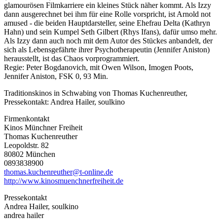
glamourösen Filmkarriere ein kleines Stück näher kommt. Als Izzy
dann ausgerechnet bei ihm für eine Rolle vorspricht, ist Arnold not
amused - die beiden Hauptdarsteller, seine Ehefrau Delta (Kathryn
Hahn) und sein Kumpel Seth Gilbert (Rhys Ifans), dafür umso mehr.
Als Izzy dann auch noch mit dem Autor des Stückes anbandelt, der
sich als Lebensgefährte ihrer Psychotherapeutin (Jennifer Aniston)
herausstellt, ist das Chaos vorprogrammiert.
Regie: Peter Bogdanovich, mit Owen Wilson, Imogen Poots,
Jennifer Aniston, FSK 0, 93 Min.
Traditionskinos in Schwabing von Thomas Kuchenreuther,
Pressekontakt: Andrea Hailer, soulkino
Firmenkontakt
Kinos Münchner Freiheit
Thomas Kuchenreuther
Leopoldstr. 82
80802 München
0893838900
thomas.kuchenreuther@t-online.de
http://www.kinosmuenchnerfreiheit.de
Pressekontakt
Andrea Hailer, soulkino
andrea hailer