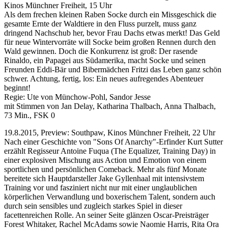
Kinos Münchner Freiheit, 15 Uhr
Als dem frechen kleinen Raben Socke durch ein Missgeschick die
gesamte Ernte der Waldtiere in den Fluss purzelt, muss ganz
dringend Nachschub her, bevor Frau Dachs etwas merkt! Das Geld
für neue Wintervorräte will Socke beim großen Rennen durch den
Wald gewinnen. Doch die Konkurrenz ist groß: Der rasende
Rinaldo, ein Papagei aus Südamerika, macht Socke und seinen
Freunden Eddi-Bär und Bibermädchen Fritzi das Leben ganz schön
schwer. Achtung, fertig, los: Ein neues aufregendes Abenteuer
beginnt!
Regie: Ute von Münchow-Pohl, Sandor Jesse
mit Stimmen von Jan Delay, Katharina Thalbach, Anna Thalbach,
73 Min., FSK 0
19.8.2015, Preview: Southpaw, Kinos Münchner Freiheit, 22 Uhr
Nach einer Geschichte von "Sons Of Anarchy"-Erfinder Kurt Sutter
erzählt Regisseur Antoine Fuqua (The Equalizer, Training Day) in
einer explosiven Mischung aus Action und Emotion von einem
sportlichen und persönlichen Comeback. Mehr als fünf Monate
bereitete sich Hauptdarsteller Jake Gyllenhaal mit intensivstem
Training vor und fasziniert nicht nur mit einer unglaublichen
körperlichen Verwandlung und boxerischem Talent, sondern auch
durch sein sensibles und zugleich starkes Spiel in dieser
facettenreichen Rolle. An seiner Seite glänzen Oscar-Preisträger
Forest Whitaker, Rachel McAdams sowie Naomie Harris, Rita Ora