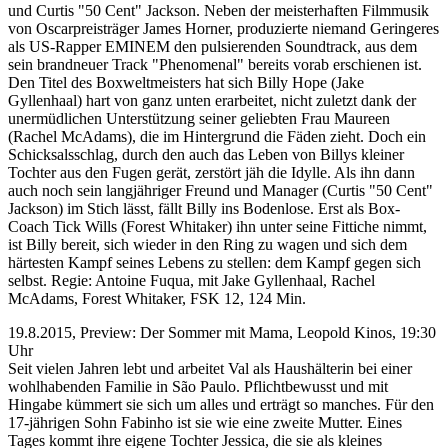
und Curtis "50 Cent" Jackson. Neben der meisterhaften Filmmusik
von Oscarpreisträger James Horner, produzierte niemand Geringeres
als US-Rapper EMINEM den pulsierenden Soundtrack, aus dem
sein brandneuer Track "Phenomenal" bereits vorab erschienen ist.
Den Titel des Boxweltmeisters hat sich Billy Hope (Jake
Gyllenhaal) hart von ganz unten erarbeitet, nicht zuletzt dank der
unermüdlichen Unterstützung seiner geliebten Frau Maureen
(Rachel McAdams), die im Hintergrund die Fäden zieht. Doch ein
Schicksalsschlag, durch den auch das Leben von Billys kleiner
Tochter aus den Fugen gerät, zerstört jäh die Idylle. Als ihn dann
auch noch sein langjähriger Freund und Manager (Curtis "50 Cent"
Jackson) im Stich lässt, fällt Billy ins Bodenlose. Erst als Box-
Coach Tick Wills (Forest Whitaker) ihn unter seine Fittiche nimmt,
ist Billy bereit, sich wieder in den Ring zu wagen und sich dem
härtesten Kampf seines Lebens zu stellen: dem Kampf gegen sich
selbst. Regie: Antoine Fuqua, mit Jake Gyllenhaal, Rachel
McAdams, Forest Whitaker, FSK 12, 124 Min.
19.8.2015, Preview: Der Sommer mit Mama, Leopold Kinos, 19:30
Uhr
Seit vielen Jahren lebt und arbeitet Val als Haushälterin bei einer
wohlhabenden Familie in São Paulo. Pflichtbewusst und mit
Hingabe kümmert sie sich um alles und erträgt so manches. Für den
17-jährigen Sohn Fabinho ist sie wie eine zweite Mutter. Eines
Tages kommt ihre eigene Tochter Jessica, die sie als kleines