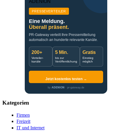
PRESSEVERTEILER
Eine Meldung.
Überall präsent.
PR-Gateway verteilt Ihre Pressemitteilung
automatisch an hunderte relevante Kanäle.
200+
5 Min.
Gratis
Verteiler-
bis zur
Einstieg
kanäle
Veröffentlichung
möglich
Jetzt kostenlos testen →
by
ADENION
· pr-gateway.de
Kategorien
Firmen
Freizeit
IT und Internet