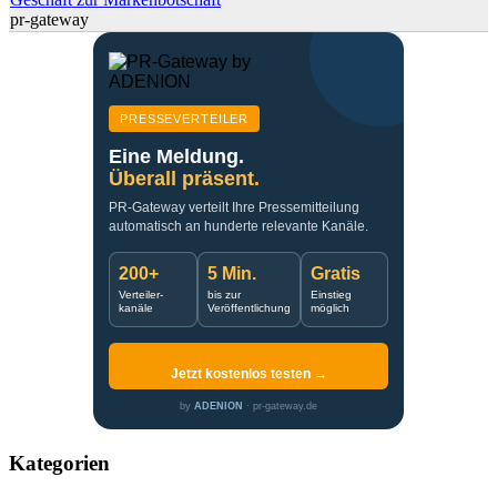
pr-gateway
PRESSEVERTEILER
Eine Meldung.
Überall präsent.
PR-Gateway verteilt Ihre Pressemitteilung
automatisch an hunderte relevante Kanäle.
200+
5 Min.
Gratis
Verteiler-
bis zur
Einstieg
kanäle
Veröffentlichung
möglich
Jetzt kostenlos testen →
by
ADENION
· pr-gateway.de
Kategorien