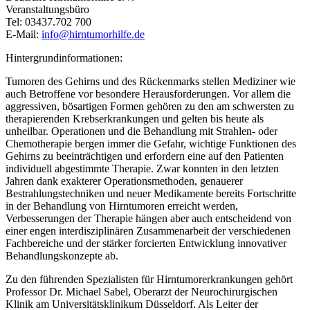
Veranstaltungsbüro
Tel: 03437.702 700
E-Mail:
info@hirntumorhilfe.de
Hintergrundinformationen:
Tumoren des Gehirns und des Rückenmarks stellen Mediziner wie
auch Betroffene vor besondere Herausforderungen. Vor allem die
aggressiven, bösartigen Formen gehören zu den am schwersten zu
therapierenden Krebserkrankungen und gelten bis heute als
unheilbar. Operationen und die Behandlung mit Strahlen- oder
Chemotherapie bergen immer die Gefahr, wichtige Funktionen des
Gehirns zu beeinträchtigen und erfordern eine auf den Patienten
individuell abgestimmte Therapie. Zwar konnten in den letzten
Jahren dank exakterer Operationsmethoden, genauerer
Bestrahlungstechniken und neuer Medikamente bereits Fortschritte
in der Behandlung von Hirntumoren erreicht werden,
Verbesserungen der Therapie hängen aber auch entscheidend von
einer engen interdisziplinären Zusammenarbeit der verschiedenen
Fachbereiche und der stärker forcierten Entwicklung innovativer
Behandlungskonzepte ab.
Zu den führenden Spezialisten für Hirntumorerkrankungen gehört
Professor Dr. Michael Sabel, Oberarzt der Neurochirurgischen
Klinik am Universitätsklinikum Düsseldorf. Als Leiter der