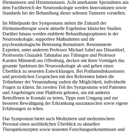
Hirntumoren und Hirnmetastasen. Acht anerkannte Spezialisten aus
dem Fachbereich der Neuroonkologie werden Innovationen sowie
Standards bei der Behandlung dieser seltenen Tumoren vorstellen.
Im Mittelpunkt des Symposiums stehen die Zukunft der
Hirntumortherapie sowie aktuelle Ergebnisse klinischer Studien.
Darüber hinaus werden etablierte Behandlungsoptionen in der
Neuroonkologie, supportive Maßnahmen und die
psychoonkologische Betreuung thematisiert. Renommierte
Experten, unter anderem Professor Michael Sabel aus Düsseldorf,
Professorin Ghazaleh Tabatabai aus Tübingen und Professor
Karsten Münstedt aus Offenburg, decken mit ihren Vorträgen das
gesamte Spektrum der Neuroonkologie ab und geben einen
Überblick zu neuesten Entwicklungen. Bei Podiumsdiskussionen
und persönlichen Gesprächen mit den Referenten haben die
Teilnehmer der Veranstaltung zudem die Möglichkeit, individuelle
Fragen zu klären. Im zweiten Teil des Symposiums wird Patienten
und Angehörigen eine Plattform geboten, um mit anderen
Betroffenen in Kontakt zu treten, Tipps zum Umgang und zur
besseren Bewältigung der Erkrankung auszutauschen sowie eigene
Erfahrungen zu teilen.
Das Symposium bietet auch Medizinern und medizinischem
Personal einen ausführlichen Überblick zu aktuellen
Therapiekonzepten sowie neuesten Forschungserkenntnissen und