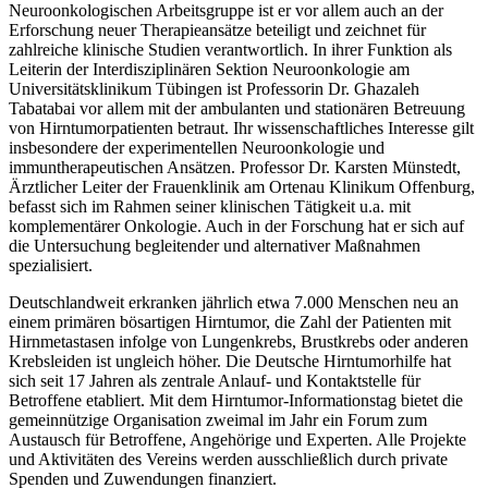
Neuroonkologischen Arbeitsgruppe ist er vor allem auch an der
Erforschung neuer Therapieansätze beteiligt und zeichnet für
zahlreiche klinische Studien verantwortlich. In ihrer Funktion als
Leiterin der Interdisziplinären Sektion Neuroonkologie am
Universitätsklinikum Tübingen ist Professorin Dr. Ghazaleh
Tabatabai vor allem mit der ambulanten und stationären Betreuung
von Hirntumorpatienten betraut. Ihr wissenschaftliches Interesse gilt
insbesondere der experimentellen Neuroonkologie und
immuntherapeutischen Ansätzen. Professor Dr. Karsten Münstedt,
Ärztlicher Leiter der Frauenklinik am Ortenau Klinikum Offenburg,
befasst sich im Rahmen seiner klinischen Tätigkeit u.a. mit
komplementärer Onkologie. Auch in der Forschung hat er sich auf
die Untersuchung begleitender und alternativer Maßnahmen
spezialisiert.
Deutschlandweit erkranken jährlich etwa 7.000 Menschen neu an
einem primären bösartigen Hirntumor, die Zahl der Patienten mit
Hirnmetastasen infolge von Lungenkrebs, Brustkrebs oder anderen
Krebsleiden ist ungleich höher. Die Deutsche Hirntumorhilfe hat
sich seit 17 Jahren als zentrale Anlauf- und Kontaktstelle für
Betroffene etabliert. Mit dem Hirntumor-Informationstag bietet die
gemeinnützige Organisation zweimal im Jahr ein Forum zum
Austausch für Betroffene, Angehörige und Experten. Alle Projekte
und Aktivitäten des Vereins werden ausschließlich durch private
Spenden und Zuwendungen finanziert.