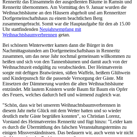
Renneritz das Einsammeln der ausgedienten Bäume in Ramsin und
Renneritz übernommen. Am Vormittag des 9. Januar wurden die
Weihnachtsbäume an den Häusern abgeholt und am Renneritzer
Dorfgemeinschaftshaus zu einem beachtlichen Berg
zusammengebracht. Somit war die Hauptaufgabe für den ab 15.00
Uhr stattfindenden
Neujahrsempfang mit
Weihnachtsbaumverbrennen
getan.
Bei schönem Winterwetter kamen dann die Bürger in den
Nachmittagsstunden am Dorfgemeinschaftshaus in Renneritz
zusammen, um das neue Jahr nochmal gemeinsam willkommen zu
heißen und sich von den Tannenbäumen und damit auch von der
Weihnachtszeit endgültig zu verabschieden. Der Heimatverein
sorgte mit deftigen Bratwürsten, süßen Waffeln, heißem Glühwein
und Kinderpunsch für die passende Versorgung der Gäste. Mit
Einsetzen der Dämmerung wurden die alten Weihnachtsbäume
entzündet. Mit lautem Knistern wurde Baum für Baum ein Opfer
des Feuers, welches dadurch hell und wärmend zugleich war.
"Schön, dass wir bei unserem Weihnachtsbaumverbrennen in
diesem Jahr mehr Glück mit dem Wetter hatten und so wieder
deutlich mehr Gäste begrüßen konnten", so Christian Lorenz,
Vorstand des Heimatvereins Renneritz und fügt hinzu: "Leider kam
es durch die Übermittlung des falschen Veranstaltungstermins zu
einigen Missverständnissen. Das bedauern wir, auch wenn wir nicht