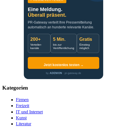
Eine Meldung.
Überall präsent.
PR-Gateway verteilt Ihre Pressemitteilung
automatisch an hunderte relevante Kanäle.
200+
5 Min.
Gratis
Verteiler-
bis zur
Einstieg
kanäle
Veröffentlichung
möglich
Jetzt kostenlos testen →
by
ADENION
· pr-gateway.de
Kategorien
Firmen
Freizeit
IT und Internet
Kunst
Literatur