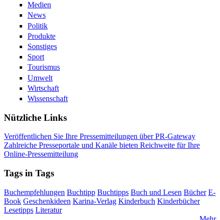
Medien
News
Politik
Produkte
Sonstiges
Sport
Tourismus
Umwelt
Wirtschaft
Wissenschaft
Nützliche Links
Veröffentlichen Sie Ihre Pressemitteilungen über PR-Gateway
Zahlreiche Presseportale und Kanäle bieten Reichweite für Ihre
Online-Pressemitteilung
Tags in Tags
Buchempfehlungen
Buchtipp
Buchtipps
Buch und Lesen
Bücher
E-
Book
Geschenkideen
Karina-Verlag
Kinderbuch
Kinderbücher
Lesetipps
Literatur
Mehr