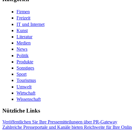
Firmen
Freizeit
IT und Internet
Kunst
Literatur
Medien
News
Politik
Produkte
Sonstiges
Sport
Tourismus
Umwelt
Wirtschaft
Wissenschaft
Nützliche Links
Veröffentlichen Sie Ihre Pressemitteilungen über PR-Gateway
Zahlreiche Presseportale und Kanäle bieten Reichweite für Ihre Onlin