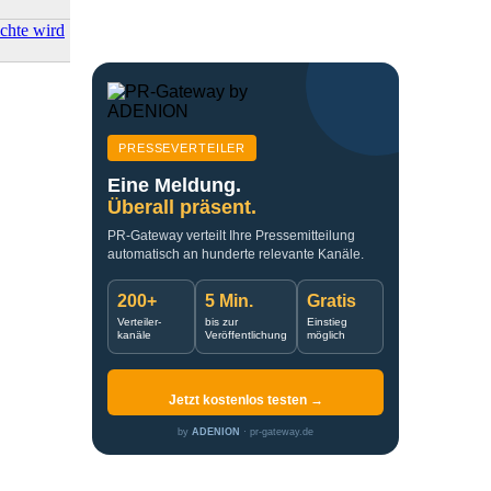
chte wird
PRESSEVERTEILER
Eine Meldung.
Überall präsent.
PR-Gateway verteilt Ihre Pressemitteilung
automatisch an hunderte relevante Kanäle.
200+
5 Min.
Gratis
Verteiler-
bis zur
Einstieg
kanäle
Veröffentlichung
möglich
Jetzt kostenlos testen →
by
ADENION
· pr-gateway.de