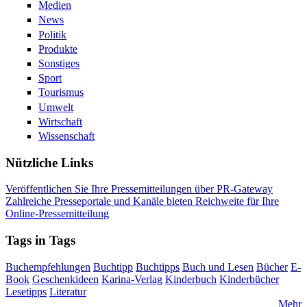
Medien
News
Politik
Produkte
Sonstiges
Sport
Tourismus
Umwelt
Wirtschaft
Wissenschaft
Nützliche Links
Veröffentlichen Sie Ihre Pressemitteilungen über PR-Gateway
Zahlreiche Presseportale und Kanäle bieten Reichweite für Ihre
Online-Pressemitteilung
Tags in Tags
Buchempfehlungen
Buchtipp
Buchtipps
Buch und Lesen
Bücher
E-
Book
Geschenkideen
Karina-Verlag
Kinderbuch
Kinderbücher
Lesetipps
Literatur
Mehr