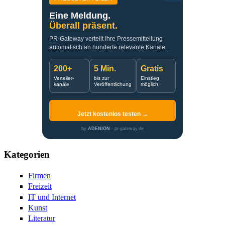
Eine Meldung.
Überall präsent.
PR-Gateway verteilt Ihre Pressemitteilung
automatisch an hunderte relevante Kanäle.
200+
5 Min.
Gratis
Verteiler-
bis zur
Einstieg
kanäle
Veröffentlichung
möglich
Jetzt kostenlos testen →
by
ADENION
· pr-gateway.de
Kategorien
Firmen
Freizeit
IT und Internet
Kunst
Literatur