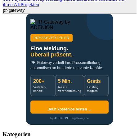
ihren AI-Projekten
pr-gateway
PRESSEVERTEILER
Eine Meldung.
Überall präsent.
PR-Gateway verteilt Ihre Pressemitteilung
automatisch an hunderte relevante Kanäle.
200+
5 Min.
Gratis
Verteiler-
bis zur
Einstieg
kanäle
Veröffentlichung
möglich
Jetzt kostenlos testen →
by
ADENION
· pr-gateway.de
Kategorien