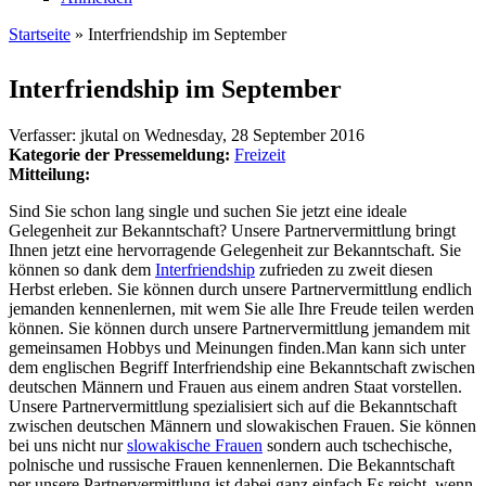
Startseite
» Interfriendship im September
Sie sind hier
Interfriendship im September
Verfasser:
jkutal
on
Wednesday, 28 September 2016
Kategorie der Pressemeldung:
Freizeit
Mitteilung:
Sind Sie schon lang single und suchen Sie jetzt eine ideale
Gelegenheit zur Bekanntschaft? Unsere Partnervermittlung bringt
Ihnen jetzt eine hervorragende Gelegenheit zur Bekanntschaft. Sie
können so dank dem
Interfriendship
zufrieden zu zweit diesen
Herbst erleben. Sie können durch unsere Partnervermittlung endlich
jemanden kennenlernen, mit wem Sie alle Ihre Freude teilen werden
können. Sie können durch unsere Partnervermittlung jemandem mit
gemeinsamen Hobbys und Meinungen finden.Man kann sich unter
dem englischen Begriff Interfriendship eine Bekanntschaft zwischen
deutschen Männern und Frauen aus einem andren Staat vorstellen.
Unsere Partnervermittlung spezialisiert sich auf die Bekanntschaft
zwischen deutschen Männern und slowakischen Frauen. Sie können
bei uns nicht nur
slowakische Frauen
sondern auch tschechische,
polnische und russische Frauen kennenlernen. Die Bekanntschaft
per unsere Partnervermittlung ist dabei ganz einfach.Es reicht, wenn