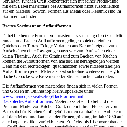
Sprüngen. Kitchen Craft konzentriert sich mit seiner Produktlinie
mit dem Label masterclass bei Auflaufformen nicht ausschließlich
auf ein Material. Sowohl Formen aus Metall oder Keramik sind im
Sortiment zu finden.
Breites Sortiment an Auflaufformen
Dabei bleiben die Formen von masterclass vielseitig einsetzbar. Mit
runden und flachen Auflaufformen gelingen spielend einfach
Quiches oder Tartes. Eckige Varianten aus Keramik eignen zum
Aufschichten einer Lasagne genauso wie zum Auftischen einer
kalten Tiramisu. Auch für Gratins und zum Backen von Kuchen
können die Auflaufformen von masterclass herangezogen werden.
Denn mit den rechteckigen, quadratischen sowie hitzebeständigen
Auflaufformen jeden Materials lässt sich ohne weiteres ein Teig für
flache Gebäcke wie Brownies oder Streuselkuchen zubereiten.
Die Auflaufformen von masterclass finden sich in vielen Formen
und Größen im Onlineshop MeinCupcake.de unter
www.meincupcake.de/shop/Backformen-und-
Backbleche/Auflaufformen/
. Masterclass ist ein Label und die
Premium-Marke von Kitchen Craft, einem führen Hersteller von
Backzubehör. Kitchen Craft gehört zu den namhaftesten Anbietern
auf dem Markt und kann seit der Firmengründung im Jahr 1850 auf
eine lange Tradition zurückblicken. Zunächst als Eisenwarenhandel
in Großbritannien aufgebaut, spezialisierte sich das Unternehmen im