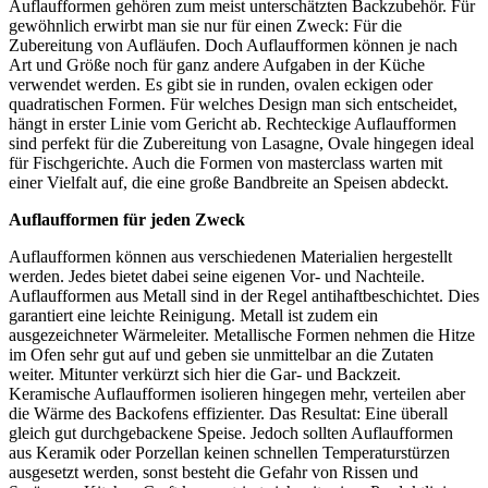
Auflaufformen gehören zum meist unterschätzten Backzubehör. Für
gewöhnlich erwirbt man sie nur für einen Zweck: Für die
Zubereitung von Aufläufen. Doch Auflaufformen können je nach
Art und Größe noch für ganz andere Aufgaben in der Küche
verwendet werden. Es gibt sie in runden, ovalen eckigen oder
quadratischen Formen. Für welches Design man sich entscheidet,
hängt in erster Linie vom Gericht ab. Rechteckige Auflaufformen
sind perfekt für die Zubereitung von Lasagne, Ovale hingegen ideal
für Fischgerichte. Auch die Formen von masterclass warten mit
einer Vielfalt auf, die eine große Bandbreite an Speisen abdeckt.
Auflaufformen für jeden Zweck
Auflaufformen können aus verschiedenen Materialien hergestellt
werden. Jedes bietet dabei seine eigenen Vor- und Nachteile.
Auflaufformen aus Metall sind in der Regel antihaftbeschichtet. Dies
garantiert eine leichte Reinigung. Metall ist zudem ein
ausgezeichneter Wärmeleiter. Metallische Formen nehmen die Hitze
im Ofen sehr gut auf und geben sie unmittelbar an die Zutaten
weiter. Mitunter verkürzt sich hier die Gar- und Backzeit.
Keramische Auflaufformen isolieren hingegen mehr, verteilen aber
die Wärme des Backofens effizienter. Das Resultat: Eine überall
gleich gut durchgebackene Speise. Jedoch sollten Auflaufformen
aus Keramik oder Porzellan keinen schnellen Temperaturstürzen
ausgesetzt werden, sonst besteht die Gefahr von Rissen und