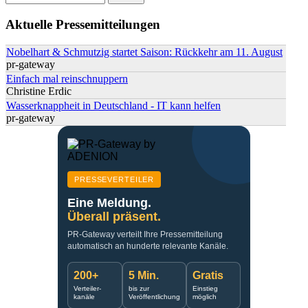
Suchformular
Aktuelle Pressemitteilungen
Nobelhart & Schmutzig startet Saison: Rückkehr am 11. August
pr-gateway
Einfach mal reinschnuppern
Christine Erdic
Wasserknappheit in Deutschland - IT kann helfen
pr-gateway
PRESSEVERTEILER
Eine Meldung.
Überall präsent.
PR-Gateway verteilt Ihre Pressemitteilung
automatisch an hunderte relevante Kanäle.
200+
5 Min.
Gratis
Verteiler-
bis zur
Einstieg
kanäle
Veröffentlichung
möglich