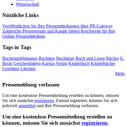
Wissenschaft
Nützliche Links
Veröffentlichen Sie Ihre Pressemitteilungen über PR-Gateway
Zahlreiche Presseportale und Kanäle bieten Reichweite für Ihre
Online-Pressemitteilung
Tags in Tags
Buchempfehlungen
Buchtipp
Buchtipps
Buch und Lesen
Bücher
E-
Book
Geschenkideen
Karina-Verlag
Kinderbuch
Kinderbücher
Lesetipps
Literatur
Mehr
Pressemeldung verfassen
Um eine kostenlose Pressemitteilung erstellen zu können, müssen
Sie sich zunächst
registrieren
. Einmal registriert, können Sie sich
jederzeit
anmelden
und Ihre Pressemeldung verfassen.
Um eine kostenlose Pressemitteilung erstellen zu
können, müssen Sie sich zunächst
registrieren
.