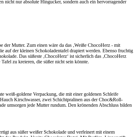
n nicht nur absolute Hingucker, sondern auch ein hervorragender
iebe der Mutter. Zum einen wäre da das ‚Weiße ChocoHerz - mit
die auf der kleinen Schokoladentafel drapiert werden. Ebenso fruchtig
hokolade. Das süßeste ‚ChocoHerz‘ ist sicherlich das ‚ChocoHerz
el zu kreieren, die süßer nicht sein könnte.
te weiß-goldene Verpackung, die mit einer goldenen Schleife
m Hauch Kirschwasser, zwei Schichtpralinen aus der Choc&Roll-
kolade umsorgen jede Mutter rundum. Den krönenden Abschluss bilden
ertigt aus süßer weißer Schokolade und verfeinert mit einem