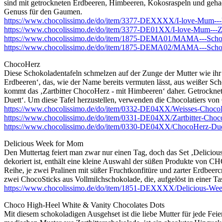
sind mit getrockneten Erdbeeren, Himbeeren, Kokosraspeln und gehac
Genuss für den Gaumen.
https://www.chocolissimo.de/do/item/3377-DEXXXX/I-love-Mum---V
https://www.chocolissimo.de/do/item/3377-DE01XX/I-love-Mum---Zart
https://www.chocolissimo.de/do/item/1875-DEMA01/MAMA---Schok
https://www.chocolissimo.de/do/item/1875-DEMA02/MAMA---Schok
ChocoHerz
Diese Schokoladentafeln schmelzen auf der Zunge der Mutter wie ihr 
Erdbeeren‘, das, wie der Name bereits vermuten lässt, aus weißer Sch
kommt das ‚Zartbitter ChocoHerz - mit Himbeeren‘ daher. Getrocknet
Duett‘. Um diese Tafel herzustellen, verwenden die Chocolatiers vo
https://www.chocolissimo.de/do/item/0332-DE04XX/Weisses-ChocoHe
https://www.chocolissimo.de/do/item/0331-DE04XX/Zartbitter-Choco
https://www.chocolissimo.de/do/item/0330-DE04XX/ChocoHerz-Due
Delicious Week for Mom
Den Muttertag feiert man zwar nur einen Tag, doch das Set ‚Delicio
dekoriert ist, enthält eine kleine Auswahl der süßen Produkte von 
Reihe, je zwei Pralinen mit süßer Fruchtkonfitüre und zarter Erdbe
zwei ChocoSticks aus Vollmilchschokolade, die, aufgelöst in einer T
https://www.chocolissimo.de/do/item/1851-DEXXXX/Delicious-We
Choco High-Heel White & Vanity Chocolates Dots
Mit diesem schokoladigen Ausgehset ist die liebe Mutter für jede Fei