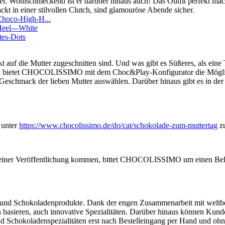
er. Wohlschmeckend ist er darüber hinaus auch! Das Outfit perfekt mac
t in einer stilvollen Clutch, sind glamouröse Abende sicher.
Choco-High-H...
eel---White
tes-Dots
t auf die Mutter zugeschnitten sind. Und was gibt es Süßeres, als eine
gen bietet CHOCOLISSIMO mit dem Choc&Play-Konfigurator die Möglich
 Geschmack der lieben Mutter auswählen. Darüber hinaus gibt es in 
 unter
https://www.chocolissimo.de/do/cat/schokolade-zum-muttertag
zu
zu einer Veröffentlichung kommen, bittet CHOCOLISSIMO um einen Bel
nd Schokoladenprodukte. Dank der engen Zusammenarbeit mit weltbekan
sieren, auch innovative Spezialitäten. Darüber hinaus können Kunde
und Schokoladenspezialitäten erst nach Bestelleingang per Hand und ohn