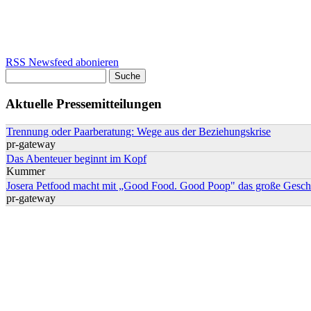
RSS Newsfeed abonieren
Suche
Suchformular
Aktuelle Pressemitteilungen
Trennung oder Paarberatung: Wege aus der Beziehungskrise
pr-gateway
Das Abenteuer beginnt im Kopf
Kummer
Josera Petfood macht mit „Good Food. Good Poop" das große Geschä
pr-gateway