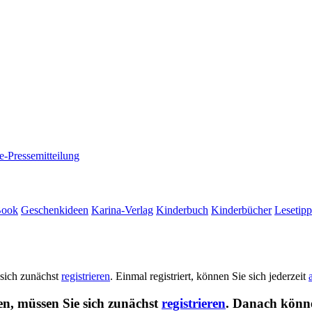
e-Pressemitteilung
Book
Geschenkideen
Karina-Verlag
Kinderbuch
Kinderbücher
Lesetipp
 sich zunächst
registrieren
. Einmal registriert, können Sie sich jederzeit
en, müssen Sie sich zunächst
registrieren
. Danach könne