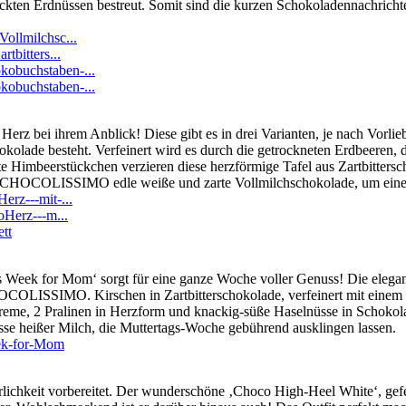
kten Erdnüssen bestreut. Somit sind die kurzen Schokoladennachrichte
ollmilchsc...
bitters...
obuchstaben-...
obuchstaben-...
Herz bei ihrem Anblick! Diese gibt es in drei Varianten, je nach Vorl
okolade besteht. Verfeinert wird es durch die getrockneten Erdbeeren, 
e Himbeerstückchen verzieren diese herzförmige Tafel aus Zartbittersc
n CHOCOLISSIMO edle weiße und zarte Vollmilchschokolade, um eine Taf
rz---mit-...
Herz---m...
tt
us Week for Mom‘ sorgt für eine ganze Woche voller Genuss! Die elegan
CHOCOLISSIMO. Kirschen in Zartbitterschokolade, verfeinert mit eine
ercreme, 2 Pralinen in Herzform und knackig-süße Haselnüsse in Scho
asse heißer Milch, die Muttertags-Woche gebührend ausklingen lassen.
ek-for-Mom
erlichkeit vorbereitet. Der wunderschöne ‚Choco High-Heel White‘, gef