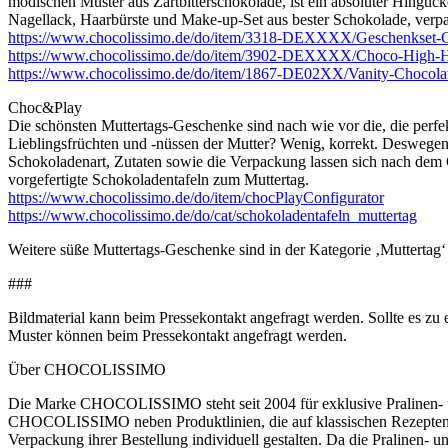
modischen Muster aus Zartbitterschokolade, ist ein absoluter Hinguck
Nagellack, Haarbürste und Make-up-Set aus bester Schokolade, verpack
https://www.chocolissimo.de/do/item/3318-DEXXXX/Geschenkset-
https://www.chocolissimo.de/do/item/3902-DEXXXX/Choco-High-H
https://www.chocolissimo.de/do/item/1867-DE02XX/Vanity-Chocola
Choc&Play
Die schönsten Muttertags-Geschenke sind nach wie vor die, die perfek
Lieblingsfrüchten und -nüssen der Mutter? Wenig, korrekt. Deswe
Schokoladenart, Zutaten sowie die Verpackung lassen sich nach dem
vorgefertigte Schokoladentafeln zum Muttertag.
https://www.chocolissimo.de/do/item/chocPlayConfigurator
https://www.chocolissimo.de/do/cat/schokoladentafeln_muttertag
Weitere süße Muttertags-Geschenke sind in der Kategorie ‚Muttertag‘
###
Bildmaterial kann beim Pressekontakt angefragt werden. Sollte es 
Muster können beim Pressekontakt angefragt werden.
Über CHOCOLISSIMO
Die Marke CHOCOLISSIMO steht seit 2004 für exklusive Pralinen- u
CHOCOLISSIMO neben Produktlinien, die auf klassischen Rezepten ba
Verpackung ihrer Bestellung individuell gestalten. Da die Pralinen- 