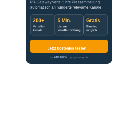
PR-Gateway verteilt Ihre Pressemitteilung
automatisch an hunderte relevante Kanäle.
200+
5 Min.
Gratis
Verteiler-
bis zur
Einstieg
kanäle
Veröffentlichung
möglich
Jetzt kostenlos testen →
by
ADENION
· pr-gateway.de