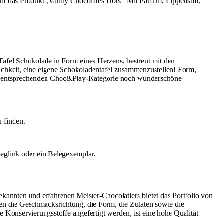
ht das Produkt ‚Vanity Chocolates Dots‘. Mit Parfüm, Lippenstift,
 Tafel Schokolade in Form eines Herzens, bestreut mit den
keit, eine eigene Schokoladentafel zusammenzustellen! Form,
der entsprechenden Choc&Play-Kategorie noch wunderschöne
 finden.
eglink oder ein Belegexemplar.
nten und erfahrenen Meister-Chocolatiers bietet das Portfolio von
n die Geschmacksrichtung, die Form, die Zutaten sowie die
e Konservierungsstoffe angefertigt werden, ist eine hohe Qualität