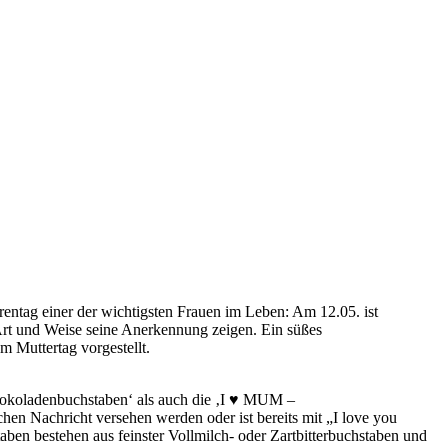
entag einer der wichtigsten Frauen im Leben: Am 12.05. ist
e Art und Weise seine Anerkennung zeigen. Ein süßes
 Muttertag vorgestellt.
hokoladenbuchstaben‘ als auch die ‚I ♥ MUM –
en Nachricht versehen werden oder ist bereits mit „I love you
en bestehen aus feinster Vollmilch- oder Zartbitterbuchstaben und