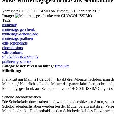
Süße Muttertagsgeschenke aus Schokolade
Verfasser:
CHOCOLISSIMO
on
Tuesday, 21 February 2017
Image:
Tags:
muttertag
muttertags-geschenk
muttertags-schokolade
muttertags-pralinen
edle schokolade
chocolissimo
edle pralinen
schokoladen-geschenk
pralinen-geschenk
Kategorie der Pressemeldung:
Produkte
Mitteilung:
Frankfurt am Main, 21.02.2017 – Exakt drei Monate nachdem man der 
Muttertag! Natürlich sollte die Mutter das ganze Jahr über geehrt un
Muttertagsgeschenk aus Schokolade von CHOCOLISSIMO eignet sich d
Schokoladenbuchstaben
Die Schokoladenbuchstaben sind wohl eine der süßesten Arten, sein
Schokoladenbuchstaben werden bei der Mutter bereits mit ihren Verpa
Mum“ bedruckt. Doch sobald sie den Schiebedeckel des Holzkästchens