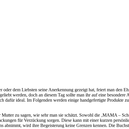
oder dem Liebsten seine Anerkennung gezeigt hat, feiert man den Ehr
d geliebt werden, doch an diesem Tag sollte man ihr auf eine besonder
afür ideal. Im Folgenden werden einige handgefertigte Produkte zum
er Mutter zu sagen, wie sehr man sie schätzt. Sowohl die ‚MAMA – Sc
ckungen für Verzückung sorgen. Diese kann mit einer kurzen persönlich
 abnimmt, wird ihre Begeisterung keine Grenzen kennen. Die Buchstab