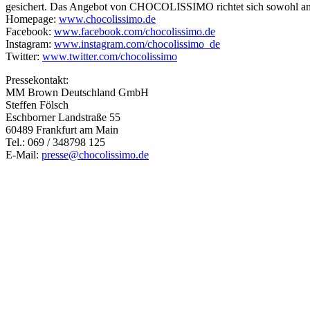
gesichert. Das Angebot von CHOCOLISSIMO richtet sich sowohl an 
Homepage:
www.chocolissimo.de
Facebook:
www.facebook.com/chocolissimo.de
Instagram:
www.instagram.com/chocolissimo_de
Twitter:
www.twitter.com/chocolissimo
Pressekontakt:
MM Brown Deutschland GmbH
Steffen Fölsch
Eschborner Landstraße 55
60489 Frankfurt am Main
Tel.: 069 / 348798 125
E-Mail:
presse@chocolissimo.de