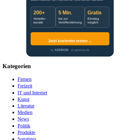
200+
5 Min.
Gratis
Verteiler-
bis zur
Einstieg
kanäle
Veröffentlichung
möglich
Jetzt kostenlos testen →
by
ADENION
· pr-gateway.de
Kategorien
Firmen
Freizeit
IT und Internet
Kunst
Literatur
Medien
News
Politik
Produkte
Sonstiges