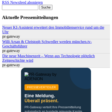
RSS Newsfeed abonieren
Suche
Suchformular
Aktuelle Pressemitteilungen
Neuer KI-Assistent erweitert den Immobilienservice rund um die
Uhr
pr-gateway
Willi Arsan & Christoph Schwedler werden münchen.tv-
Geschäftsführer
pr-gateway
Die neue Maschinenzeit – Wenn aus Technologie plötzlich
Zeitgeschichte wird
pr-gateway
PRESSEVERTEILER
Eine Meldung.
Überall präsent.
PR-Gateway verteilt Ihre Pressemitteilung
automatisch an hunderte relevante Kanäle.