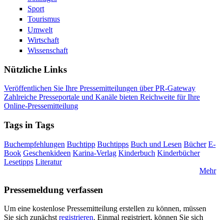
Sport
Tourismus
Umwelt
Wirtschaft
Wissenschaft
Nützliche Links
Veröffentlichen Sie Ihre Pressemitteilungen über PR-Gateway
Zahlreiche Presseportale und Kanäle bieten Reichweite für Ihre
Online-Pressemitteilung
Tags in Tags
Buchempfehlungen
Buchtipp
Buchtipps
Buch und Lesen
Bücher
E-
Book
Geschenkideen
Karina-Verlag
Kinderbuch
Kinderbücher
Lesetipps
Literatur
Mehr
Pressemeldung verfassen
Um eine kostenlose Pressemitteilung erstellen zu können, müssen
Sie sich zunächst
registrieren
. Einmal registriert, können Sie sich