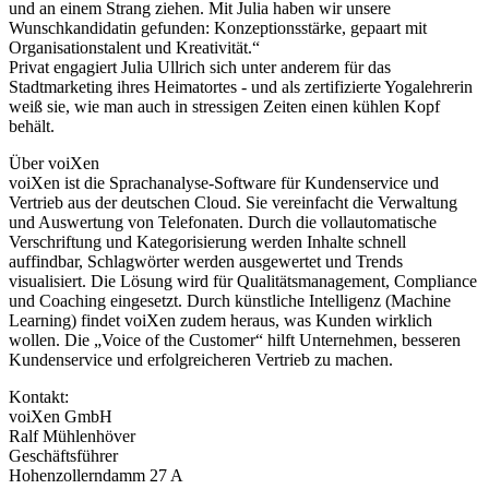
und an einem Strang ziehen. Mit Julia haben wir unsere
Wunschkandidatin gefunden: Konzeptionsstärke, gepaart mit
Organisationstalent und Kreativität.“
Privat engagiert Julia Ullrich sich unter anderem für das
Stadtmarketing ihres Heimatortes - und als zertifizierte Yogalehrerin
weiß sie, wie man auch in stressigen Zeiten einen kühlen Kopf
behält.
Über voiXen
voiXen ist die Sprachanalyse-Software für Kundenservice und
Vertrieb aus der deutschen Cloud. Sie vereinfacht die Verwaltung
und Auswertung von Telefonaten. Durch die vollautomatische
Verschriftung und Kategorisierung werden Inhalte schnell
auffindbar, Schlagwörter werden ausgewertet und Trends
visualisiert. Die Lösung wird für Qualitätsmanagement, Compliance
und Coaching eingesetzt. Durch künstliche Intelligenz (Machine
Learning) findet voiXen zudem heraus, was Kunden wirklich
wollen. Die „Voice of the Customer“ hilft Unternehmen, besseren
Kundenservice und erfolgreicheren Vertrieb zu machen.
Kontakt:
voiXen GmbH
Ralf Mühlenhöver
Geschäftsführer
Hohenzollerndamm 27 A