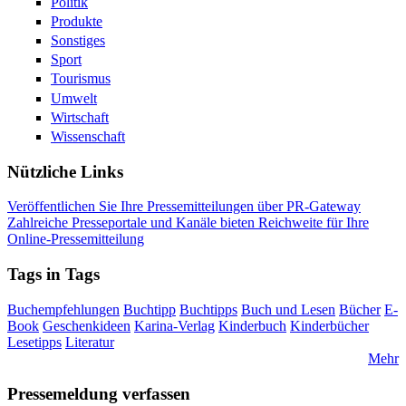
Politik
Produkte
Sonstiges
Sport
Tourismus
Umwelt
Wirtschaft
Wissenschaft
Nützliche Links
Veröffentlichen Sie Ihre Pressemitteilungen über PR-Gateway
Zahlreiche Presseportale und Kanäle bieten Reichweite für Ihre
Online-Pressemitteilung
Tags in Tags
Buchempfehlungen
Buchtipp
Buchtipps
Buch und Lesen
Bücher
E-
Book
Geschenkideen
Karina-Verlag
Kinderbuch
Kinderbücher
Lesetipps
Literatur
Mehr
Pressemeldung verfassen