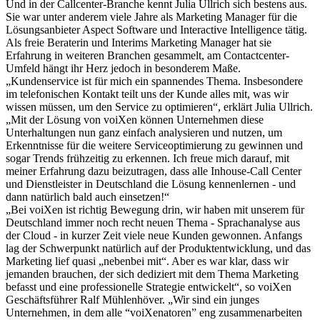
Und in der Callcenter-Branche kennt Julia Ullrich sich bestens aus.
Sie war unter anderem viele Jahre als Marketing Manager für die
Lösungsanbieter Aspect Software und Interactive Intelligence tätig.
Als freie Beraterin und Interims Marketing Manager hat sie
Erfahrung in weiteren Branchen gesammelt, am Contactcenter-
Umfeld hängt ihr Herz jedoch in besonderem Maße.
„Kundenservice ist für mich ein spannendes Thema. Insbesondere
im telefonischen Kontakt teilt uns der Kunde alles mit, was wir
wissen müssen, um den Service zu optimieren“, erklärt Julia Ullrich.
„Mit der Lösung von voiXen können Unternehmen diese
Unterhaltungen nun ganz einfach analysieren und nutzen, um
Erkenntnisse für die weitere Serviceoptimierung zu gewinnen und
sogar Trends frühzeitig zu erkennen. Ich freue mich darauf, mit
meiner Erfahrung dazu beizutragen, dass alle Inhouse-Call Center
und Dienstleister in Deutschland die Lösung kennenlernen - und
dann natürlich bald auch einsetzen!“
„Bei voiXen ist richtig Bewegung drin, wir haben mit unserem für
Deutschland immer noch recht neuen Thema - Sprachanalyse aus
der Cloud - in kurzer Zeit viele neue Kunden gewonnen. Anfangs
lag der Schwerpunkt natürlich auf der Produktentwicklung, und das
Marketing lief quasi „nebenbei mit“. Aber es war klar, dass wir
jemanden brauchen, der sich dediziert mit dem Thema Marketing
befasst und eine professionelle Strategie entwickelt“, so voiXen
Geschäftsführer Ralf Mühlenhöver. „Wir sind ein junges
Unternehmen, in dem alle “voiXenatoren” eng zusammenarbeiten