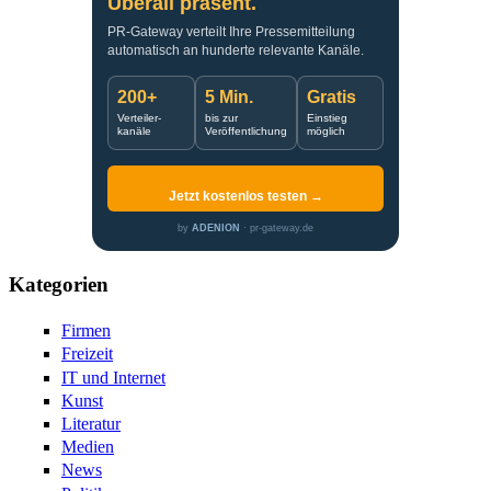
Überall präsent.
PR-Gateway verteilt Ihre Pressemitteilung
automatisch an hunderte relevante Kanäle.
200+
5 Min.
Gratis
Verteiler-
bis zur
Einstieg
kanäle
Veröffentlichung
möglich
Jetzt kostenlos testen →
by
ADENION
· pr-gateway.de
Kategorien
Firmen
Freizeit
IT und Internet
Kunst
Literatur
Medien
News