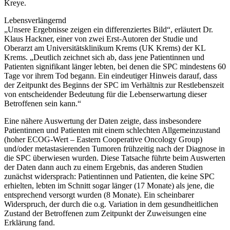
Kreye.
Lebensverlängernd
„Unsere Ergebnisse zeigen ein differenziertes Bild“, erläutert Dr.
Klaus Hackner, einer von zwei Erst-Autoren der Studie und
Oberarzt am Universitätsklinikum Krems (UK Krems) der KL
Krems. „Deutlich zeichnet sich ab, dass jene Patientinnen und
Patienten signifikant länger lebten, bei denen die SPC mindestens 60
Tage vor ihrem Tod begann. Ein eindeutiger Hinweis darauf, dass
der Zeitpunkt des Beginns der SPC im Verhältnis zur Restlebenszeit
von entscheidender Bedeutung für die Lebenserwartung dieser
Betroffenen sein kann.“
Eine nähere Auswertung der Daten zeigte, dass insbesondere
Patientinnen und Patienten mit einem schlechten Allgemeinzustand
(hoher ECOG-Wert – Eastern Cooperative Oncology Group)
und/oder metastasierenden Tumoren frühzeitig nach der Diagnose in
die SPC überwiesen wurden. Diese Tatsache führte beim Auswerten
der Daten dann auch zu einem Ergebnis, das anderen Studien
zunächst widersprach: Patientinnen und Patienten, die keine SPC
erhielten, lebten im Schnitt sogar länger (17 Monate) als jene, die
entsprechend versorgt wurden (8 Monate). Ein scheinbarer
Widerspruch, der durch die o.g. Variation in dem gesundheitlichen
Zustand der Betroffenen zum Zeitpunkt der Zuweisungen eine
Erklärung fand.