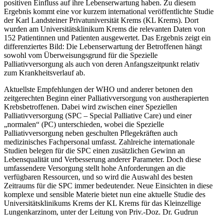
positiven Einfluss auf ihre Lebenserwartung haben. Zu diesem
Ergebnis kommt eine vor kurzem international veröffentlichte Studie
der Karl Landsteiner Privatuniversität Krems (KL Krems). Dort
wurden am Universitätsklinikum Krems die relevanten Daten von
152 Patientinnen und Patienten ausgewertet. Das Ergebnis zeigt ein
differenziertes Bild: Die Lebenserwartung der Betroffenen hängt
sowohl vom Überweisungsgrund für die Spezielle
Palliativversorgung als auch von deren Anfangszeitpunkt relativ
zum Krankheitsverlauf ab.
Aktuellste Empfehlungen der WHO und anderer betonen den
zeitgerechten Beginn einer Palliativversorgung von austherapierten
Krebsbetroffenen. Dabei wird zwischen einer Speziellen
Palliativversorgung (SPC – Special Palliative Care) und einer
„normalen“ (PC) unterschieden, wobei die Spezielle
Palliativversorgung neben geschulten Pflegekräften auch
medizinisches Fachpersonal umfasst. Zahlreiche internationale
Studien belegen für die SPC einen zusätzlichen Gewinn an
Lebensqualität und Verbesserung anderer Parameter. Doch diese
umfassendere Versorgung stellt hohe Anforderungen an die
verfügbaren Ressourcen, und so wird die Auswahl des besten
Zeitraums für die SPC immer bedeutender. Neue Einsichten in diese
komplexe und sensible Materie bietet nun eine aktuelle Studie des
Universitätsklinikums Krems der KL Krems für das Kleinzellige
Lungenkarzinom, unter der Leitung von Priv.-Doz. Dr. Gudrun