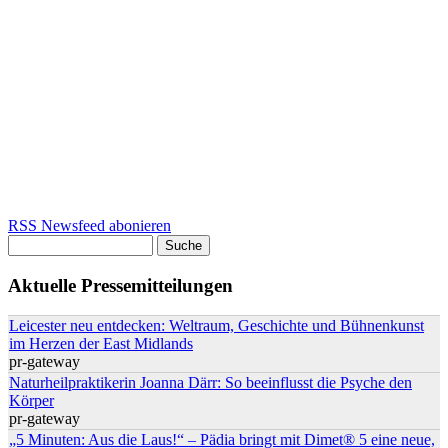
RSS Newsfeed abonieren
Suche
Suchformular
Aktuelle Pressemitteilungen
Leicester neu entdecken: Weltraum, Geschichte und Bühnenkunst
im Herzen der East Midlands
pr-gateway
Naturheilpraktikerin Joanna Därr: So beeinflusst die Psyche den
Körper
pr-gateway
„5 Minuten: Aus die Laus!“ – Pädia bringt mit Dimet® 5 eine neue,