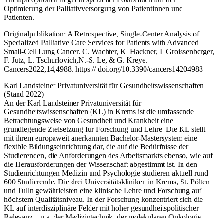
Optimierung der Palliativversorgung von Patientinnen und
Patienten.
Originalpublikation: A Retrospective, Single-Center Analysis of
Specialized Palliative Care Services for Patients with Advanced
Small-Cell Lung Cancer. C. Wachter, K. Hackner, I. Groissenberger,
F. Jutz, L. Tschurlovich,N.-S. Le, & G. Kreye.
Cancers2022,14,4988. https:// doi.org/10.3390/cancers14204988
Karl Landsteiner Privatuniversität für Gesundheitswissenschaften
(Stand 2022)
An der Karl Landsteiner Privatuniversität für
Gesundheitswissenschaften (KL) in Krems ist die umfassende
Betrachtungsweise von Gesundheit und Krankheit eine
grundlegende Zielsetzung für Forschung und Lehre. Die KL stellt
mit ihrem europaweit anerkannten Bachelor-Mastersystem eine
flexible Bildungseinrichtung dar, die auf die Bedürfnisse der
Studierenden, die Anforderungen des Arbeitsmarkts ebenso, wie auf
die Herausforderungen der Wissenschaft abgestimmt ist. In den
Studienrichtungen Medizin und Psychologie studieren aktuell rund
600 Studierende. Die drei Universitätskliniken in Krems, St. Pölten
und Tulln gewährleisten eine klinische Lehre und Forschung auf
höchstem Qualitätsniveau. In der Forschung konzentriert sich die
KL auf interdisziplinäre Felder mit hoher gesundheitspolitischer
Relevanz – u.a. der Medizintechnik, der molekularen Onkologie,