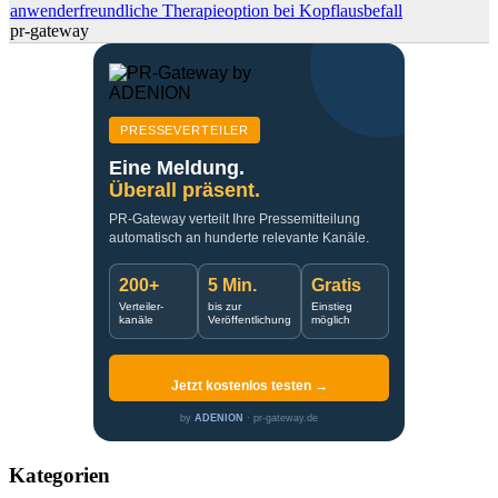
anwenderfreundliche Therapieoption bei Kopflausbefall
pr-gateway
PRESSEVERTEILER
Eine Meldung.
Überall präsent.
PR-Gateway verteilt Ihre Pressemitteilung
automatisch an hunderte relevante Kanäle.
200+
5 Min.
Gratis
Verteiler-
bis zur
Einstieg
kanäle
Veröffentlichung
möglich
Jetzt kostenlos testen →
by
ADENION
· pr-gateway.de
Kategorien