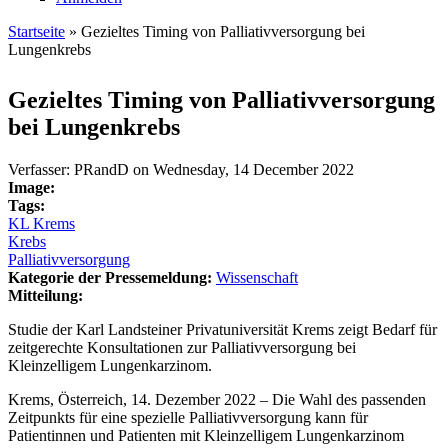
Startseite
» Gezieltes Timing von Palliativversorgung bei
Lungenkrebs
Sie sind hier
Gezieltes Timing von Palliativversorgung
bei Lungenkrebs
Verfasser:
PRandD
on
Wednesday, 14 December 2022
Image:
Tags:
KL Krems
Krebs
Palliativversorgung
Kategorie der Pressemeldung:
Wissenschaft
Mitteilung:
Studie der Karl Landsteiner Privatuniversität Krems zeigt Bedarf für
zeitgerechte Konsultationen zur Palliativversorgung bei
Kleinzelligem Lungenkarzinom.
Krems, Österreich, 14. Dezember 2022 – Die Wahl des passenden
Zeitpunkts für eine spezielle Palliativversorgung kann für
Patientinnen und Patienten mit Kleinzelligem Lungenkarzinom