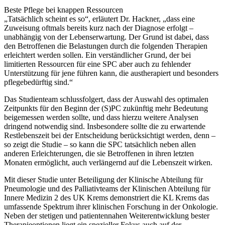
Beste Pflege bei knappen Ressourcen
„Tatsächlich scheint es so“, erläutert Dr. Hackner, „dass eine
Zuweisung oftmals bereits kurz nach der Diagnose erfolgt –
unabhängig von der Lebenserwartung. Der Grund ist dabei, dass
den Betroffenen die Belastungen durch die folgenden Therapien
erleichtert werden sollen. Ein verständlicher Grund, der bei
limitierten Ressourcen für eine SPC aber auch zu fehlender
Unterstützung für jene führen kann, die austherapiert und besonders
pflegebedürftig sind.“
Das Studienteam schlussfolgert, dass der Auswahl des optimalen
Zeitpunkts für den Beginn der (S)PC zukünftig mehr Bedeutung
beigemessen werden sollte, und dass hierzu weitere Analysen
dringend notwendig sind. Insbesondere sollte die zu erwartende
Restlebenszeit bei der Entscheidung berücksichtigt werden, denn –
so zeigt die Studie – so kann die SPC tatsächlich neben allen
anderen Erleichterungen, die sie Betroffenen in ihren letzten
Monaten ermöglicht, auch verlängernd auf die Lebenszeit wirken.
Mit dieser Studie unter Beteiligung der Klinische Abteilung für
Pneumologie und des Palliativteams der Klinischen Abteilung für
Innere Medizin 2 des UK Krems demonstriert die KL Krems das
umfassende Spektrum ihrer klinischen Forschung in der Onkologie.
Neben der stetigen und patientennahen Weiterentwicklung bester
Therapieoptionen liegt ein spezieller Fokus auch auf der