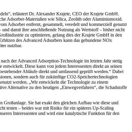
ndeln“, erläutert Dr. Alexander Krajete, CEO der Krajete GmbH.
iche Adsorber-Materialien wie Silica, Zeolith oder Aluminiumoxid.
 vom Adsorber entfernt, gesammelt, veredelt und kommerziell genutzt
 und damit ihre anschließende Nutzung als Wertstoff – bisher nicht
Großindustrie zu optimieren, gelang dies der Krajete GmbH in den
es Erhitzen des Advanced Adsorbers kann das gebundene NOx
ter nutzbar.
e nach der Advanced Adsorption-Technologie im letzten Jahr stetig
e entwickelt. Diese kann von jedem Interessenten direkt an seinen
 bestehender Abläufe direkt und umfassend geprüft werden.“ Dabei
ssionen, sondern auch für zukünftige CO2-Speichertechnologien
nutzt werden. „Wir entwickeln die Technologie zu einem
ktive Alternative zu den heutigen „Einwegverfahren“, die Schadstoffe
en Großanlage. Sie hat exakt den gleichen Aufbau wie diese und
ht testen – beides war mit Risiko für ein späteres Up-Scaling
seren Interessenten und wird eine katalytische Funktion für den