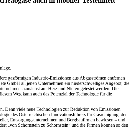
rieabgase auch in mobiler Testeinheit
nlage.
ndere gasförmigen Industrie-Emissionen aus Abgasströmen entfernen
rajete GmbH all jenen Unternehmen ein niederschwelliges Angebot, die
nternehmens zunächst auf Herz und Nieren getestet werden. Die
f diesem Weg kann auch das Potenzial der Technologie für die
hen. Denn viele neue Technologien zur Reduktion von Emissionen
ogie des Österreichischen Innovationsführers für Gasreinigung, der
steller, Entsorgungsunternehmen und Bergbaufirmen bewiesen – und
ndert „von Schornstein zu Schornstein“ und die Firmen können so den