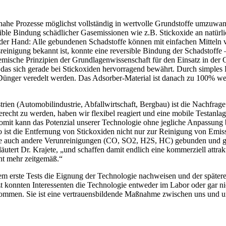
urnahe Prozesse möglichst vollständig in wertvolle Grundstoffe umzuwa
sible Bindung schädlicher Gasemissionen wie z.B. Stickoxide an natürl
uf der Hand: Alle gebundenen Schadstoffe können mit einfachen Mitteln
einigung bekannt ist, konnte eine reversible Bindung der Schadstoffe –
hemische Prinzipien der Grundlagenwissenschaft für den Einsatz in der 
, das sich gerade bei Stickoxiden hervorragend bewährt. Durch simpl
Dünger veredelt werden. Das Adsorber-Material ist danach zu 100% wei
rien (Automobilindustrie, Abfallwirtschaft, Bergbau) ist die Nachfrag
echt zu werden, haben wir flexibel reagiert und eine mobile Testanlag
omit kann das Potenzial unserer Technologie ohne jegliche Anpassung
o ist die Entfernung von Stickoxiden nicht nur zur Reinigung von Emi
ie auch andere Verunreinigungen (CO, SO2, H2S, HC) gebunden und ge
äutert Dr. Krajete, „und schaffen damit endlich eine kommerziell attra
ht mehr zeitgemäß.“
em erste Tests die Eignung der Technologie nachweisen und der später
t konnten Interessenten die Technologie entweder im Labor oder gar nic
nommen. Sie ist eine vertrauensbildende Maßnahme zwischen uns und un