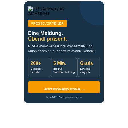
PRESSEVERTEILER
Eine Meldung.
Überall präsent.
PR-Gateway verteilt Ihre Pressemitteilung
automatisch an hunderte relevante Kanäle.
200+
5 Min.
Gratis
Verteiler-
bis zur
Einstieg
kanäle
Veröffentlichung
möglich
Jetzt kostenlos testen →
by
ADENION
· pr-gateway.de