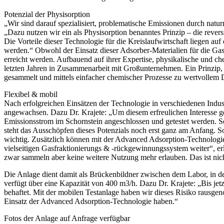
Potenzial der Physisorption
„Wir sind darauf spezialisiert, problematische Emissionen durch nat
„Dazu nutzen wir ein als Physisorption benanntes Prinzip – die rever
Die Vorteile dieser Technologie für die Kreislaufwirtschaft liegen a
werden.“ Obwohl der Einsatz dieser Adsorber-Materialien für die Gasr
erreicht werden. Aufbauend auf ihrer Expertise, physikalische und c
letzten Jahren in Zusammenarbeit mit Großunternehmen. Ein Prinzip
gesammelt und mittels einfacher chemischer Prozesse zu wertvollem 
Flexibel & mobil
Nach erfolgreichen Einsätzen der Technologie in verschiedenen Indust
angewachsen. Dazu Dr. Krajete: „Um diesem erfreulichen Interesse ger
Emissionsstrom im Schornstein angeschlossen und getestet werden. S
steht das Ausschöpfen dieses Potenzials noch erst ganz am Anfang. S
wichtig. Zusätzlich können mit der Advanced Adsorption-Technolog
vielseitigen Gasfraktionierungs & -rückgewinnungssystem weiter“, erl
zwar sammeln aber keine weitere Nutzung mehr erlauben. Das ist nic
Die Anlage dient damit als Brückenbildner zwischen dem Labor, in d
verfügt über eine Kapazität von 400 m3/h. Dazu Dr. Krajete: „Bis jetz
behaftet. Mit der mobilen Testanlage haben wir dieses Risiko rausge
Einsatz der Advanced Adsorption-Technologie haben.“
Fotos der Anlage auf Anfrage verfügbar