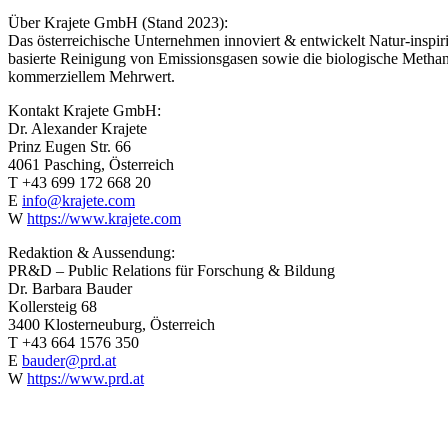
Über Krajete GmbH (Stand 2023):
Das österreichische Unternehmen innoviert & entwickelt Natur-inspi
basierte Reinigung von Emissionsgasen sowie die biologische Methan
kommerziellem Mehrwert.
Kontakt Krajete GmbH:
Dr. Alexander Krajete
Prinz Eugen Str. 66
4061 Pasching, Österreich
T +43 699 172 668 20
E
info@krajete.com
W
https://www.krajete.com
Redaktion & Aussendung:
PR&D – Public Relations für Forschung & Bildung
Dr. Barbara Bauder
Kollersteig 68
3400 Klosterneuburg, Österreich
T +43 664 1576 350
E
bauder@prd.at
W
https://www.prd.at