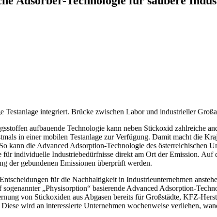
che Adsorber-Technologie für saubere Indust
 Testanlage integriert. Brücke zwischen Labor und industrieller Großa
angsstoffen aufbauende Technologie kann neben Stickoxid zahlreiche a
rstmals in einer mobilen Testanlage zur Verfügung. Damit macht die K
 So kann die Advanced Adsorption-Technologie des österreichischen U
 für individuelle Industriebedürfnisse direkt am Ort der Emission. Au
g der gebundenen Emissionen überprüft werden.
Entscheidungen für die Nachhaltigkeit in Industrieunternehmen anste
uf sogenannter „Physisorption“ basierende Advanced Adsorption-Technol
fernung von Stickoxiden aus Abgasen bereits für Großstädte, KFZ-Her
ng. Diese wird an interessierte Unternehmen wochenweise verliehen, wa