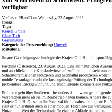
Von Schornstein zu Schornstein: Erfolgrei
verfügbar
Verfasser:
PRandD
on
Wednesday, 23 August 2023
Image:
Tags:
Krajete GmbH
Clean Tech
Gasreinigung
Kategorie der Pressemeldung:
Umwelt
Mitteilung:
Smarte Gasreinigungstechnologie der Krajete GmbH in transportfähige
Pasching (Österreich), 23. August, 2023. Eine auf natürlichen Ausg
und anschließend der Kreislaufwirtschaft zuführen – und steht nun e
Schadstoffemissionen reduzieren und nachhaltig produzieren wollen.
mobile Testanlage erlaubt die kostengünstige Prüfung der Technologie
problemlose Rückgewinnung und anschließende kommerzielle Nutzun
Probieren geht über Studieren – besonders dann, wenn grundlegende 
versprechen mehr als sie im Realbetrieb halten können. Anders die a
Krajete GmbH. Diese hat ihr Potenzial für die nahezu komplette Ent
stellt es nun erstmals auch in einer mobilen Testanlage zur Verfügu
Nutzen und Wert der Technologie für eigenen Abläufe beurteilen.