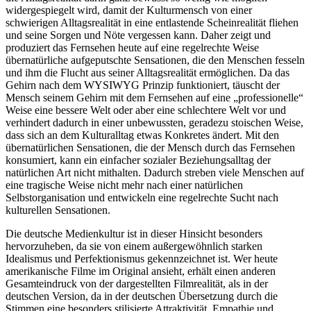
widergespiegelt wird, damit der Kulturmensch von einer
schwierigen Alltagsrealität in eine entlastende Scheinrealität fliehen
und seine Sorgen und Nöte vergessen kann. Daher zeigt und
produziert das Fernsehen heute auf eine regelrechte Weise
übernatürliche aufgeputschte Sensationen, die den Menschen fesseln
und ihm die Flucht aus seiner Alltagsrealität ermöglichen. Da das
Gehirn nach dem WYSIWYG Prinzip funktioniert, täuscht der
Mensch seinem Gehirn mit dem Fernsehen auf eine „professionelle“
Weise eine bessere Welt oder aber eine schlechtere Welt vor und
verhindert dadurch in einer unbewussten, geradezu stoischen Weise,
dass sich an dem Kulturalltag etwas Konkretes ändert. Mit den
übernatürlichen Sensationen, die der Mensch durch das Fernsehen
konsumiert, kann ein einfacher sozialer Beziehungsalltag der
natürlichen Art nicht mithalten. Dadurch streben viele Menschen auf
eine tragische Weise nicht mehr nach einer natürlichen
Selbstorganisation und entwickeln eine regelrechte Sucht nach
kulturellen Sensationen.
Die deutsche Medienkultur ist in dieser Hinsicht besonders
hervorzuheben, da sie von einem außergewöhnlich starken
Idealismus und Perfektionismus gekennzeichnet ist. Wer heute
amerikanische Filme im Original ansieht, erhält einen anderen
Gesamteindruck von der dargestellten Filmrealität, als in der
deutschen Version, da in der deutschen Übersetzung durch die
Stimmen eine besonders stilisierte Attraktivität, Empathie und