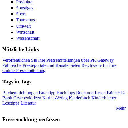
Produkte
Sonstiges
Sport
Tourismus
Umwelt
Wirtschaft
Wissenschaft
Nützliche Links
Veröffentlichen Sie Ihre Pressemitteilungen über PR-Gateway
Zahlreiche Presseportale und Kanäle bieten Reichweite für Ihre
Online-Pressemitteilung
Tags in Tags
Buchempfehlungen
Buchtipp
Buchtipps
Buch und Lesen
Bücher
E-
Book
Geschenkideen
Karina-Verlag
Kinderbuch
Kinderbücher
Lesetipps
Literatur
Mehr
Pressemeldung verfassen