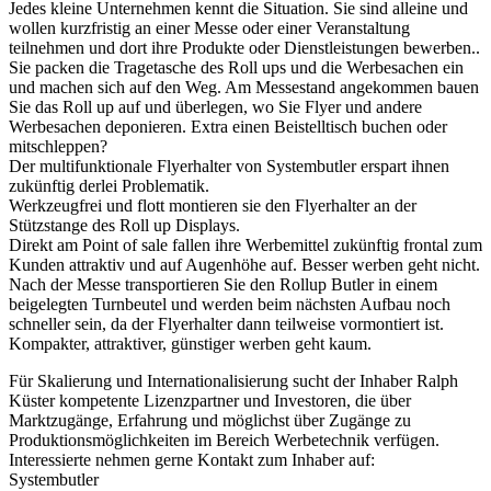
Jedes kleine Unternehmen kennt die Situation. Sie sind alleine und
wollen kurzfristig an einer Messe oder einer Veranstaltung
teilnehmen und dort ihre Produkte oder Dienstleistungen bewerben..
Sie packen die Tragetasche des Roll ups und die Werbesachen ein
und machen sich auf den Weg. Am Messestand angekommen bauen
Sie das Roll up auf und überlegen, wo Sie Flyer und andere
Werbesachen deponieren. Extra einen Beistelltisch buchen oder
mitschleppen?
Der multifunktionale Flyerhalter von Systembutler erspart ihnen
zukünftig derlei Problematik.
Werkzeugfrei und flott montieren sie den Flyerhalter an der
Stützstange des Roll up Displays.
Direkt am Point of sale fallen ihre Werbemittel zukünftig frontal zum
Kunden attraktiv und auf Augenhöhe auf. Besser werben geht nicht.
Nach der Messe transportieren Sie den Rollup Butler in einem
beigelegten Turnbeutel und werden beim nächsten Aufbau noch
schneller sein, da der Flyerhalter dann teilweise vormontiert ist.
Kompakter, attraktiver, günstiger werben geht kaum.
Für Skalierung und Internationalisierung sucht der Inhaber Ralph
Küster kompetente Lizenzpartner und Investoren, die über
Marktzugänge, Erfahrung und möglichst über Zugänge zu
Produktionsmöglichkeiten im Bereich Werbetechnik verfügen.
Interessierte nehmen gerne Kontakt zum Inhaber auf:
Systembutler