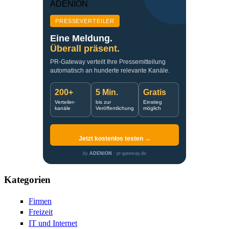
PRESSEVERTEILER
Eine Meldung.
Überall präsent.
PR-Gateway verteilt Ihre Pressemitteilung
automatisch an hunderte relevante Kanäle.
200+
5 Min.
Gratis
Verteiler-
bis zur
Einstieg
kanäle
Veröffentlichung
möglich
Jetzt kostenlos testen →
by
ADENION
· pr-gateway.de
Kategorien
Firmen
Freizeit
IT und Internet