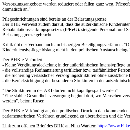
Versorgungsangebote werden reduziert oder fallen ganz weg, Pflegef
dramatisch an."
Pflegeeinrichtungen sind bereits an der Belastungsgrenze
Der BHK verweist zudem darauf, dass die außerklinische Kinderintensiv
Rehabilitationsstärkungsgesetzes (IPReG): steigende Personal- und S
Belastungsgrenze gebracht.
Kritik übt der Verband auch am bisherigen Beteiligungsverfahren. "
Kinderintensivpflege bislang nicht in den politischen Austausch eing
Der BHK e.V. fordert:
- Keine Vergütungsdeckelung in der außerklinischen Intensivpflege 
- die vollständige Refinanzierung tariflicher bzw. tarifähnlicher Perso
- die Sicherung verlässlicher Versorgungsstrukturen ohne zusätzliche
- die Berücksichtigung der besonderen Strukturen in der außerklinis
"Die Strukturen in der AKI dürfen nicht kaputtgespart werden"
"Eine stabile Gesundheitsversorgung beginnt dort, wo Menschen verso
werden", betont Ruser.
Der BHK e.V. kündigt an, den politischen Druck in den kommenden W
parlamentarischen Verfahren grundlegend zu überarbeiten und die Vers
Link zum offenen Brief des BHK an Nina Warken:
https://www.bhkev