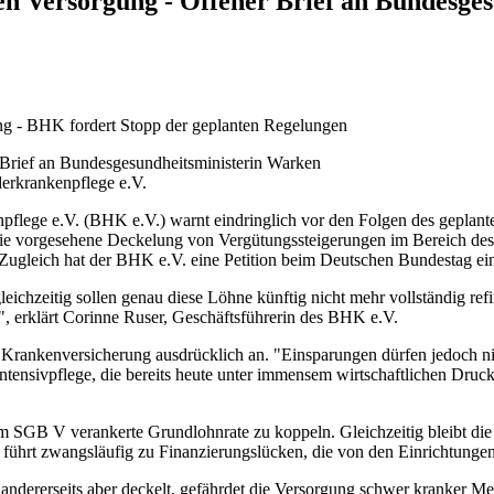
en Versorgung - Offener Brief an Bundesge
ung - BHK fordert Stopp der geplanten Regelungen
erkrankenpflege e.V.
lege e.V. (BHK e.V.) warnt eindringlich vor den Folgen des geplanten
die vorgesehene Deckelung von Vergütungssteigerungen im Bereich des 
 Zugleich hat der BHK e.V. eine Petition beim Deutschen Bundestag ein
gleichzeitig sollen genau diese Löhne künftig nicht mehr vollständig ref
", erklärt Corinne Ruser, Geschäftsführerin des BHK e.V.
n Krankenversicherung ausdrücklich an. "Einsparungen dürfen jedoch nic
ntensivpflege, die bereits heute unter immensem wirtschaftlichen Druck
im SGB V verankerte Grundlohnrate zu koppeln. Gleichzeitig bleibt di
es führt zwangsläufig zu Finanzierungslücken, die von den Einrichtung
g andererseits aber deckelt, gefährdet die Versorgung schwer kranker Me