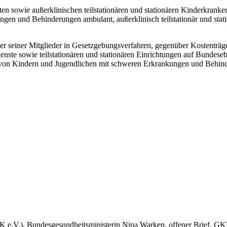
n sowie außerklinischen teilstationären und stationären Kinderkranke
gen und Behinderungen ambulant, außerklinisch teilstationär und stati
treter seiner Mitglieder in Gesetzgebungsverfahren, gegenüber Kostenträ
nste sowie teilstationären und stationären Einrichtungen auf Bundese
on Kindern und Jugendlichen mit schweren Erkrankungen und Behinde
.V.), Bundesgesundheitsministerin Nina Warken, offener Brief, GKV-B