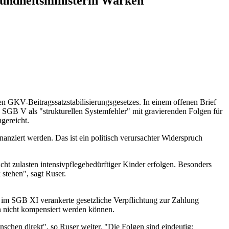
sundheitsministerin Warken
 GKV-Beitragssatzstabilisierungsgesetzes. In einem offenen Brief
SGB V als "strukturellen Systemfehler" mit gravierenden Folgen für
gereicht.
inanziert werden. Das ist ein politisch verursachter Widerspruch
ht zulasten intensivpflegebedürftiger Kinder erfolgen. Besonders
 stehen", sagt Ruser.
e im SGB XI verankerte gesetzliche Verpflichtung zur Zahlung
en nicht kompensiert werden können.
nschen direkt", so Ruser weiter. "Die Folgen sind eindeutig: