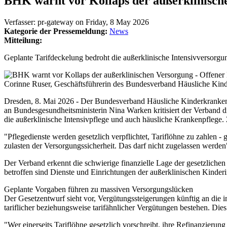
BHK warnt vor Kollaps der außerklinisch
Verfasser:
pr-gateway
on
Friday, 8 May 2026
Kategorie der Pressemeldung:
News
Mitteilung:
Geplante Tarifdeckelung bedroht die außerklinische Intensivversorg
Corinne Ruser, Geschäftsführerin des Bundesverband Häusliche Kind
Dresden, 8. Mai 2026 - Der Bundesverband Häusliche Kinderkrankenpf
an Bundesgesundheitsministerin Nina Warken kritisiert der Verband 
die außerklinische Intensivpflege und auch häusliche Krankenpflege.
"Pflegedienste werden gesetzlich verpflichtet, Tariflöhne zu zahlen - 
zulasten der Versorgungssicherheit. Das darf nicht zugelassen werden
Der Verband erkennt die schwierige finanzielle Lage der gesetzliche
betroffen sind Dienste und Einrichtungen der außerklinischen Kinderi
Geplante Vorgaben führen zu massiven Versorgungslücken
Der Gesetzentwurf sieht vor, Vergütungssteigerungen künftig an die 
tariflicher beziehungsweise tarifähnlicher Vergütungen bestehen. Di
"Wer einerseits Tariflöhne gesetzlich vorschreibt, ihre Refinanzierun