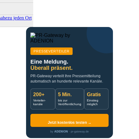
nahezu jeden Ort
PRESSEVERTEILER
Eine Meldung.
Überall präsent.
PR-Gateway verteilt Ihre Pressemitteilung
automatisch an hunderte relevante Kanäle.
200+
5 Min.
Gratis
Verteiler-
bis zur
Einstieg
kanäle
Veröffentlichung
möglich
Jetzt kostenlos testen →
by
ADENION
· pr-gateway.de