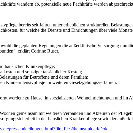
achkräfte wandern ab, potenzielle neue Fachkräfte werden abgeschreck
pflege bereits seit Jahren unter erheblichen strukturellen Belastungen
achkosten, für welche die Dienste und Einrichtungen über viele Monate 
Obwohl die geplanten Regelungen die außerklinische Versorgung unmitt
ebunden", erklärt Corinne Ruser.
und häuslichen Krankenpflege;
nalkosten und sonstiger tatsächlicher Kosten;
 Belastungen für Betroffene und deren Familien;
chen Kinderintensivpflege im weiteren Gesetzgebungsverfahren.
rgt werden: zu Hause, in spezialisierten Wohneinrichtungen und im All
ochen gemeinsam mit weiteren Verbänden und Akteuren der Pflegebranc
orgungssicherheit in der häuslichen Krankenpflege sowie der außerklin
.de/pressemitteilungen.html?file=files/theme/upload/Dok...