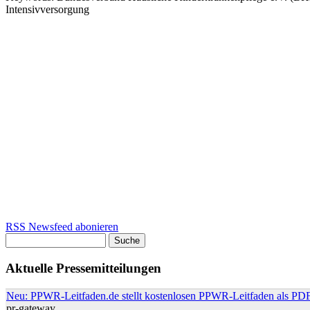
Intensivversorgung
RSS Newsfeed abonieren
Suche
Suchformular
Aktuelle Pressemitteilungen
Neu: PPWR-Leitfaden.de stellt kostenlosen PPWR-Leitfaden als PDF
pr-gateway