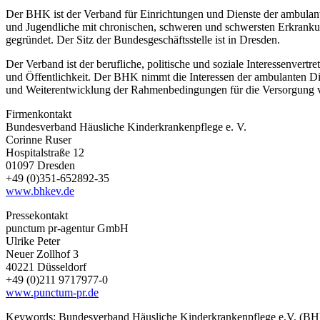
Der BHK ist der Verband für Einrichtungen und Dienste der ambulante
und Jugendliche mit chronischen, schweren und schwersten Erkrankun
gegründet. Der Sitz der Bundesgeschäftsstelle ist in Dresden.
Der Verband ist der berufliche, politische und soziale Interessenver
und Öffentlichkeit. Der BHK nimmt die Interessen der ambulanten Die
und Weiterentwicklung der Rahmenbedingungen für die Versorgung v
Firmenkontakt
Bundesverband Häusliche Kinderkrankenpflege e. V.
Corinne Ruser
Hospitalstraße 12
01097 Dresden
+49 (0)351-652892-35
www.bhkev.de
Pressekontakt
punctum pr-agentur GmbH
Ulrike Peter
Neuer Zollhof 3
40221 Düsseldorf
+49 (0)211 9717977-0
www.punctum-pr.de
Keywords:
Bundesverband Häusliche Kinderkrankenpflege e.V. (BHK e