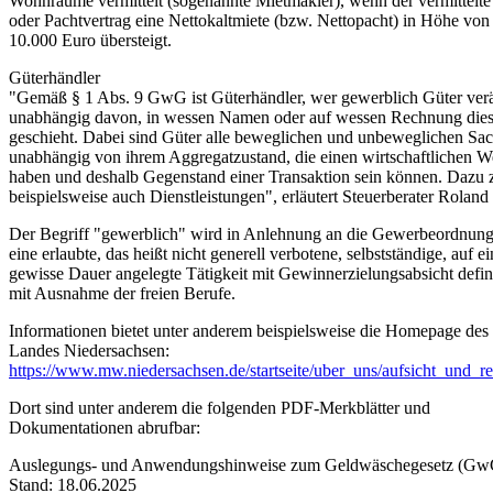
Wohnräume vermittelt (sogenannte Mietmakler), wenn der vermittelte
oder Pachtvertrag eine Nettokaltmiete (bzw. Nettopacht) in Höhe von
10.000 Euro übersteigt.
Güterhändler
"Gemäß § 1 Abs. 9 GwG ist Güterhändler, wer gewerblich Güter verä
unabhängig davon, in wessen Namen oder auf wessen Rechnung die
geschieht. Dabei sind Güter alle beweglichen und unbeweglichen Sa
unabhängig von ihrem Aggregatzustand, die einen wirtschaftlichen W
haben und deshalb Gegenstand einer Transaktion sein können. Dazu 
beispielsweise auch Dienstleistungen", erläutert Steuerberater Roland
Der Begriff "gewerblich" wird in Anlehnung an die Gewerbeordnung
eine erlaubte, das heißt nicht generell verbotene, selbstständige, auf ei
gewisse Dauer angelegte Tätigkeit mit Gewinnerzielungsabsicht defini
mit Ausnahme der freien Berufe.
Informationen bietet unter anderem beispielsweise die Homepage des
Landes Niedersachsen:
https://www.mw.niedersachsen.de/startseite/uber_uns/aufsicht_und_rec
Dort sind unter anderem die folgenden PDF-Merkblätter und
Dokumentationen abrufbar:
Auslegungs- und Anwendungshinweise zum Geldwäschegesetz (Gw
Stand: 18.06.2025