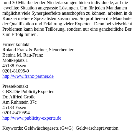
rund 30 Mitarbeiter der Niederlassungen bieten individuelle, auf die
jeweilige Situation angepasste Lösungen. Um für jeden Mandanten
möglichst viele Synergieeffekte ausschöpfen zu können, arbeiten in d
Kanzlei mehrere Spezialisten zusammen. So profitieren die Mandant
der Qualifikation und Erfahrung vieler Experten. Denn bei vielschich
Problemen kann keine Teillösung, sondern nur eine ganzheitliche Be
zum Erfolg führen.
Firmenkontakt
Roland Franz & Partner, Steuerberater
Bettina M. Rau-Franz
Moltkeplatz 1
45138 Essen
0201-81095-0
http://www.franz-partner.de
Pressekontakt
GBS-Die PublicityExperten
Dr. Alfried Große
Am Ruhrstein 37c
45133 Essen
0201-8419594
http://www.publicity-experte.de
Keywords:
Geldwäschegesetz (GwG), Geldwäscheprävention,