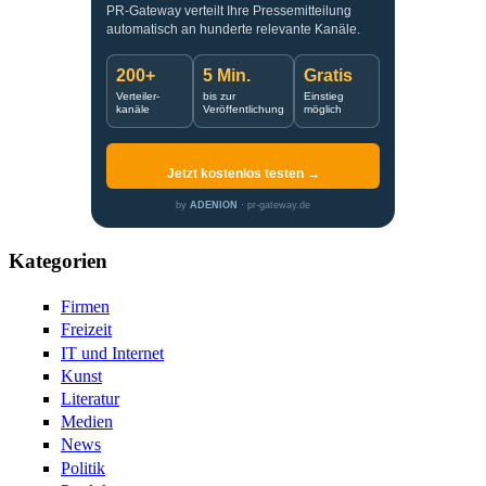
PR-Gateway verteilt Ihre Pressemitteilung
automatisch an hunderte relevante Kanäle.
200+
5 Min.
Gratis
Verteiler-
bis zur
Einstieg
kanäle
Veröffentlichung
möglich
Jetzt kostenlos testen →
by
ADENION
· pr-gateway.de
Kategorien
Firmen
Freizeit
IT und Internet
Kunst
Literatur
Medien
News
Politik