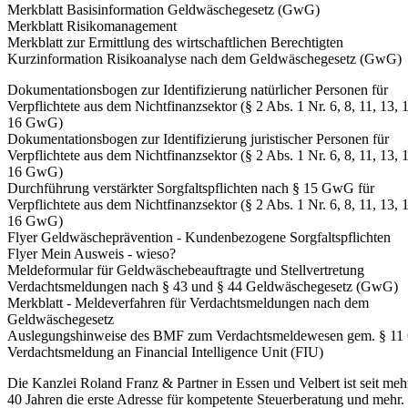
Merkblatt Basisinformation Geldwäschegesetz (GwG)
Merkblatt Risikomanagement
Merkblatt zur Ermittlung des wirtschaftlichen Berechtigten
Kurzinformation Risikoanalyse nach dem Geldwäschegesetz (GwG)
Dokumentationsbogen zur Identifizierung natürlicher Personen für
Verpflichtete aus dem Nichtfinanzsektor (§ 2 Abs. 1 Nr. 6, 8, 11, 13, 
16 GwG)
Dokumentationsbogen zur Identifizierung juristischer Personen für
Verpflichtete aus dem Nichtfinanzsektor (§ 2 Abs. 1 Nr. 6, 8, 11, 13, 
16 GwG)
Durchführung verstärkter Sorgfaltspflichten nach § 15 GwG für
Verpflichtete aus dem Nichtfinanzsektor (§ 2 Abs. 1 Nr. 6, 8, 11, 13, 
16 GwG)
Flyer Geldwäscheprävention - Kundenbezogene Sorgfaltspflichten
Flyer Mein Ausweis - wieso?
Meldeformular für Geldwäschebeauftragte und Stellvertretung
Verdachtsmeldungen nach § 43 und § 44 Geldwäschegesetz (GwG)
Merkblatt - Meldeverfahren für Verdachtsmeldungen nach dem
Geldwäschegesetz
Auslegungshinweise des BMF zum Verdachtsmeldewesen gem. § 1
Verdachtsmeldung an Financial Intelligence Unit (FIU)
Die Kanzlei Roland Franz & Partner in Essen und Velbert ist seit mehr
40 Jahren die erste Adresse für kompetente Steuerberatung und mehr.