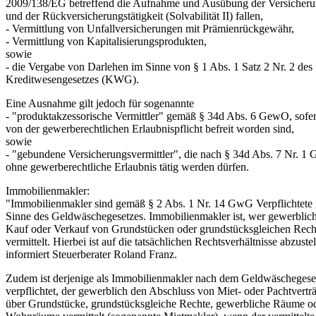
2009/138/EG betreffend die Aufnahme und Ausübung der Versicheru
und der Rückversicherungstätigkeit (Solvabilität II) fallen,
- Vermittlung von Unfallversicherungen mit Prämienrückgewähr,
- Vermittlung von Kapitalisierungsprodukten,
sowie
- die Vergabe von Darlehen im Sinne von § 1 Abs. 1 Satz 2 Nr. 2 des
Kreditwesengesetzes (KWG).
Eine Ausnahme gilt jedoch für sogenannte
- "produktakzessorische Vermittler" gemäß § 34d Abs. 6 GewO, sofer
von der gewerberechtlichen Erlaubnispflicht befreit worden sind,
sowie
- "gebundene Versicherungsvermittler", die nach § 34d Abs. 7 Nr. 
ohne gewerberechtliche Erlaubnis tätig werden dürfen.
Immobilienmakler:
"Immobilienmakler sind gemäß § 2 Abs. 1 Nr. 14 GwG Verpflichtete
Sinne des Geldwäschegesetzes. Immobilienmakler ist, wer gewerblic
Kauf oder Verkauf von Grundstücken oder grundstücksgleichen Rech
vermittelt. Hierbei ist auf die tatsächlichen Rechtsverhältnisse abzustel
informiert Steuerberater Roland Franz.
Zudem ist derjenige als Immobilienmakler nach dem Geldwäschegese
verpflichtet, der gewerblich den Abschluss von Miet- oder Pachtvertr
über Grundstücke, grundstücksgleiche Rechte, gewerbliche Räume o