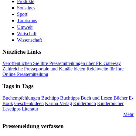
Produkte
Sonstiges
Sport
Tourismus
Umwelt
Wirtschaft
Wissenschaft
Nützliche Links
Veröffentlichen Sie Ihre Pressemitteilungen über PR-Gateway
Zahlreiche Presseportale und Kanäle bieten Reichweite für Ihre
Online-Pressemitteilung
Tags in Tags
Buchempfehlungen
Buchtipp
Buchtipps
Buch und Lesen
Bücher
E-
Book
Geschenkideen
Karina-Verlag
Kinderbuch
Kinderbücher
Lesetipps
Literatur
Mehr
Pressemeldung verfassen