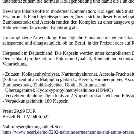
unterstützt zudem die normale Kollagenbildung und damit die Funkti
Bewährte Inhaltsstoffe in moderner Kombination: Kollagen als Strukt
Hyaluron als Feuchtigkeitsspeicher ergänzen sich in dieser Formel op
Bambusextrakt und Acerola runden den Komplex zu einer ausgewog
Rahmen einer bewussten Ernährung ab.
Unkomplizierte Anwendung: Eine tägliche Einnahme mit einem Glas 
zeitsparend und alltagstauglich, ob im Beruf, in der Freizeit oder auf 
Hergestellt in Deutschland: Die Kapseln werden unter kontrollierten
Deutschland produziert, mit Fokus auf Qualität, Reinheit und verant
Verarbeitung.
- Zutaten: Kollagenhydrolysat, Natriumhyaluronat, Acerola-Fruchtsaf
(Saftkonzentrat aus Malpighia glabra L. Beeren, Himbeerpulver, Asco
Bambusextrakt, Zinkbisglycinat, Biotin, Natriumselenit
- Überzugsmittel: Hydroxypropylmethylcellulose (HPMC)
- Verzehrempfehlung: täglich bis zu 2 Kapseln mit ausreichend Flüss
- Verpackungseinheit: 180 Kapseln
Preis: 29,99 EUR
Bestell-Nr. PV-9406-625
Nahrungsergänzungsmittel-Sets:
https://www.pearl.de/nc-5202-nahrungsergaenzungs-anti-aging-praepar