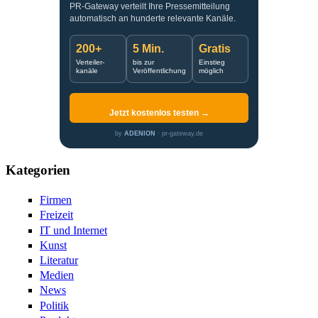
PR-Gateway verteilt Ihre Pressemitteilung
automatisch an hunderte relevante Kanäle.
200+
5 Min.
Gratis
Verteiler-
bis zur
Einstieg
kanäle
Veröffentlichung
möglich
Jetzt kostenlos testen →
by
ADENION
· pr-gateway.de
Kategorien
Firmen
Freizeit
IT und Internet
Kunst
Literatur
Medien
News
Politik