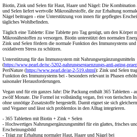
Biotin, Zink und Selen für Haut, Haare und Nägel: Die Kombination 
und Selen liefert wertvolle Mikronährstoffe, die zur Erhaltung norma
Nägel beitragen - eine Unterstützung von innen für gepflegtes Ersche
tägliches Wohlbefinden.
Täglich eine Tablette: Eine Tablette pro Tag genügt, um den Körper m
Mikronährstoffen zu versorgen. Biotin unterstützt den normalen Energ
Zink und Selen fördern die normale Funktion des Immunsystems und h
oxidativem Stress zu schützen.
Unterstützung für das Immunsystem mit Nahrungsergänzungsmitteln
(
https://www.pearl.de/nc-5202-nahrungsergaenzungs-anti-aging-praepa
PeriNature (
https://www.pearl.de/ar-2-519.shtml
): Zink und Selen tr
Funktion des Immunsystems bei - besonders relevant in Phasen erhöh
saisonaler Herausforderungen.
Vegan und für ein ganzes Jahr: Die Packung enthält 365 Tabletten - a
zwölf Monate. Die Formel ist vollständig vegan, frei von tierischen In
ohne unnötige Zusatzstoffe hergestellt. Damit eignet sie sich gleicher
und Veganer und lässt sich problemlos in den Alltag integrieren.
- 365 Tabletten mit Biotin + Zink + Selen
- Hochwertiges Nahrungsergänzungsmittel für ein glattes, frisches u
Erscheinungsbild
- Trägt zur Erhaltung normaler Haut, Haare und Nägel bei