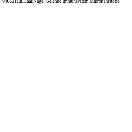
9406,Haut,Haar,Nägel,Gelenke,Immunsystem,Mikronährstoffe