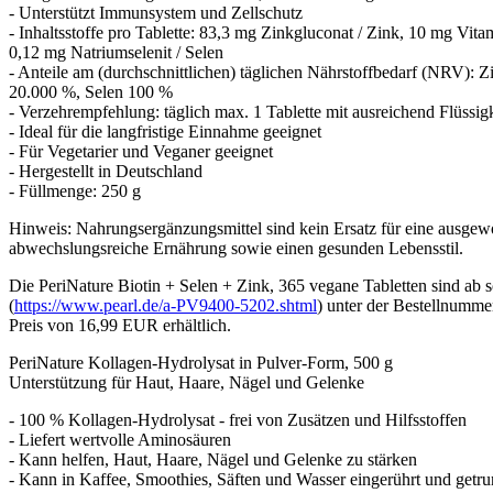
- Unterstützt Immunsystem und Zellschutz
- Inhaltsstoffe pro Tablette: 83,3 mg Zinkgluconat / Zink, 10 mg Vita
0,12 mg Natriumselenit / Selen
- Anteile am (durchschnittlichen) täglichen Nährstoffbedarf (NRV): Z
20.000 %, Selen 100 %
- Verzehrempfehlung: täglich max. 1 Tablette mit ausreichend Flüssi
- Ideal für die langfristige Einnahme geeignet
- Für Vegetarier und Veganer geeignet
- Hergestellt in Deutschland
- Füllmenge: 250 g
Hinweis: Nahrungsergänzungsmittel sind kein Ersatz für eine ausge
abwechslungsreiche Ernährung sowie einen gesunden Lebensstil.
Die PeriNature Biotin + Selen + Zink, 365 vegane Tabletten sind ab so
(
https://www.pearl.de/a-PV9400-5202.shtml
) unter der Bestellnumm
Preis von 16,99 EUR erhältlich.
PeriNature Kollagen-Hydrolysat in Pulver-Form, 500 g
Unterstützung für Haut, Haare, Nägel und Gelenke
- 100 % Kollagen-Hydrolysat - frei von Zusätzen und Hilfsstoffen
- Liefert wertvolle Aminosäuren
- Kann helfen, Haut, Haare, Nägel und Gelenke zu stärken
- Kann in Kaffee, Smoothies, Säften und Wasser eingerührt und getr