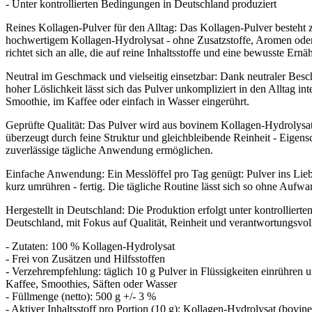
- Unter kontrollierten Bedingungen in Deutschland produziert
Reines Kollagen-Pulver für den Alltag: Das Kollagen-Pulver besteht
hochwertigem Kollagen-Hydrolysat - ohne Zusatzstoffe, Aromen oder
richtet sich an alle, die auf reine Inhaltsstoffe und eine bewusste Ern
Neutral im Geschmack und vielseitig einsetzbar: Dank neutraler Besc
hoher Löslichkeit lässt sich das Pulver unkompliziert in den Alltag int
Smoothie, im Kaffee oder einfach in Wasser eingerührt.
Geprüfte Qualität: Das Pulver wird aus bovinem Kollagen-Hydrolys
überzeugt durch feine Struktur und gleichbleibende Reinheit - Eigensc
zuverlässige tägliche Anwendung ermöglichen.
Einfache Anwendung: Ein Messlöffel pro Tag genügt: Pulver ins Lieb
kurz umrühren - fertig. Die tägliche Routine lässt sich so ohne Aufwa
Hergestellt in Deutschland: Die Produktion erfolgt unter kontrolliert
Deutschland, mit Fokus auf Qualität, Reinheit und verantwortungsvol
- Zutaten: 100 % Kollagen-Hydrolysat
- Frei von Zusätzen und Hilfsstoffen
- Verzehrempfehlung: täglich 10 g Pulver in Flüssigkeiten einrühren un
Kaffee, Smoothies, Säften oder Wasser
- Füllmenge (netto): 500 g +/- 3 %
- Aktiver Inhaltsstoff pro Portion (10 g): Kollagen-Hydrolysat (bovi