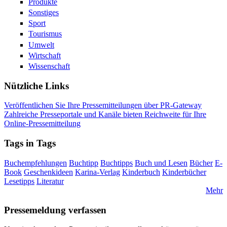
Produkte
Sonstiges
Sport
Tourismus
Umwelt
Wirtschaft
Wissenschaft
Nützliche Links
Veröffentlichen Sie Ihre Pressemitteilungen über PR-Gateway
Zahlreiche Presseportale und Kanäle bieten Reichweite für Ihre
Online-Pressemitteilung
Tags in Tags
Buchempfehlungen
Buchtipp
Buchtipps
Buch und Lesen
Bücher
E-
Book
Geschenkideen
Karina-Verlag
Kinderbuch
Kinderbücher
Lesetipps
Literatur
Mehr
Pressemeldung verfassen