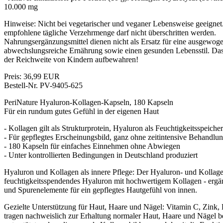
10.000 mg
Hinweise: Nicht bei vegetarischer und veganer Lebensweise geeigne
empfohlene tägliche Verzehrmenge darf nicht überschritten werden.
Nahrungsergänzungsmittel dienen nicht als Ersatz für eine ausgewog
abwechslungsreiche Ernährung sowie einen gesunden Lebensstil. Da
der Reichweite von Kindern aufbewahren!
Preis: 36,99 EUR
Bestell-Nr. PV-9405-625
PeriNature Hyaluron-Kollagen-Kapseln, 180 Kapseln
Für ein rundum gutes Gefühl in der eigenen Haut
- Kollagen gilt als Strukturprotein, Hyaluron als Feuchtigkeitsspeicher
- Für gepflegtes Erscheinungsbild, ganz ohne zeitintensive Behandlu
- 180 Kapseln für einfaches Einnehmen ohne Abwiegen
- Unter kontrollierten Bedingungen in Deutschland produziert
Hyaluron und Kollagen als innere Pflege: Der Hyaluron- und Kollag
feuchtigkeitsspendendes Hyaluron mit hochwertigem Kollagen - ergä
und Spurenelemente für ein gepflegtes Hautgefühl von innen.
Gezielte Unterstützung für Haut, Haare und Nägel: Vitamin C, Zink, 
tragen nachweislich zur Erhaltung normaler Haut, Haare und Nägel b