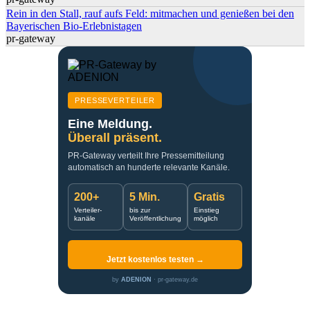
Rein in den Stall, rauf aufs Feld: mitmachen und genießen bei den
Bayerischen Bio-Erlebnistagen
pr-gateway
PRESSEVERTEILER
Eine Meldung.
Überall präsent.
PR-Gateway verteilt Ihre Pressemitteilung
automatisch an hunderte relevante Kanäle.
200+
5 Min.
Gratis
Verteiler-
bis zur
Einstieg
kanäle
Veröffentlichung
möglich
Jetzt kostenlos testen →
by
ADENION
· pr-gateway.de