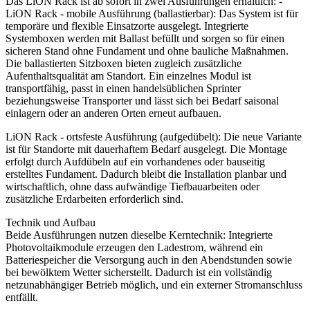
Das LiON Rack ist ab sofort in zwei Ausführungen erhältlich: -
LiON Rack - mobile Ausführung (ballastierbar): Das System ist für
temporäre und flexible Einsatzorte ausgelegt. Integrierte
Systemboxen werden mit Ballast befüllt und sorgen so für einen
sicheren Stand ohne Fundament und ohne bauliche Maßnahmen.
Die ballastierten Sitzboxen bieten zugleich zusätzliche
Aufenthaltsqualität am Standort. Ein einzelnes Modul ist
transportfähig, passt in einen handelsüblichen Sprinter
beziehungsweise Transporter und lässt sich bei Bedarf saisonal
einlagern oder an anderen Orten erneut aufbauen.
LiON Rack - ortsfeste Ausführung (aufgedübelt): Die neue Variante
ist für Standorte mit dauerhaftem Bedarf ausgelegt. Die Montage
erfolgt durch Aufdübeln auf ein vorhandenes oder bauseitig
erstelltes Fundament. Dadurch bleibt die Installation planbar und
wirtschaftlich, ohne dass aufwändige Tiefbauarbeiten oder
zusätzliche Erdarbeiten erforderlich sind.
Technik und Aufbau
Beide Ausführungen nutzen dieselbe Kerntechnik: Integrierte
Photovoltaikmodule erzeugen den Ladestrom, während ein
Batteriespeicher die Versorgung auch in den Abendstunden sowie
bei bewölktem Wetter sicherstellt. Dadurch ist ein vollständig
netzunabhängiger Betrieb möglich, und ein externer Stromanschluss
entfällt.