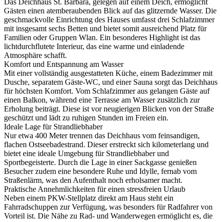
Das Deichhaus St. Barbara, gelegen auf einem Deich, ermöglicht
Gästen einen atemberaubenden Blick auf das glitzernde Wasser. Die
geschmackvolle Einrichtung des Hauses umfasst drei Schlafzimmer
mit insgesamt sechs Betten und bietet somit ausreichend Platz für
Familien oder Gruppen Wlan. Ein besonderes Highlight ist das
lichtdurchflutete Interieur, das eine warme und einladende
Atmosphäre schafft.
Komfort und Entspannung am Wasser
Mit einer vollständig ausgestatteten Küche, einem Badezimmer mit
Dusche, separatem Gäste-WC, und einer Sauna sorgt das Deichhaus
für höchsten Komfort. Vom Schlafzimmer aus gelangen Gäste auf
einen Balkon, während eine Terrasse am Wasser zusätzlich zur
Erholung beiträgt. Diese ist vor neugierigen Blicken von der Straße
geschützt und lädt zu ruhigen Stunden im Freien ein.
Ideale Lage für Strandliebhaber
Nur etwa 400 Meter trennen das Deichhaus vom feinsandigen,
flachen Ostseebadestrand. Dieser erstreckt sich kilometerlang und
bietet eine ideale Umgebung für Strandliebhaber und
Sportbegeisterte. Durch die Lage in einer Sackgasse genießen
Besucher zudem eine besondere Ruhe und Idylle, fernab vom
Straßenlärm, was den Aufenthalt noch erholsamer macht.
Praktische Annehmlichkeiten für einen stressfreien Urlaub
Neben einem PKW-Stellplatz direkt am Haus steht ein
Fahrradschuppen zur Verfügung, was besonders für Radfahrer von
Vorteil ist. Die Nähe zu Rad- und Wanderwegen ermöglicht es, die