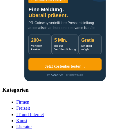
Eine Meldung.
Überall präsent.
PR-Gateway verteilt Ihre Pressemitteilung
automatisch an hunderte relevante Kanäle.
200+
5 Min.
Gratis
Verteiler-
bis zur
Einstieg
kanäle
Veröffentlichung
möglich
Jetzt kostenlos testen →
by
ADENION
· pr-gateway.de
Kategorien
Firmen
Freizeit
IT und Internet
Kunst
Literatur