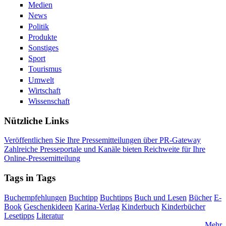
Medien
News
Politik
Produkte
Sonstiges
Sport
Tourismus
Umwelt
Wirtschaft
Wissenschaft
Nützliche Links
Veröffentlichen Sie Ihre Pressemitteilungen über PR-Gateway
Zahlreiche Presseportale und Kanäle bieten Reichweite für Ihre
Online-Pressemitteilung
Tags in Tags
Buchempfehlungen
Buchtipp
Buchtipps
Buch und Lesen
Bücher
E-
Book
Geschenkideen
Karina-Verlag
Kinderbuch
Kinderbücher
Lesetipps
Literatur
Mehr