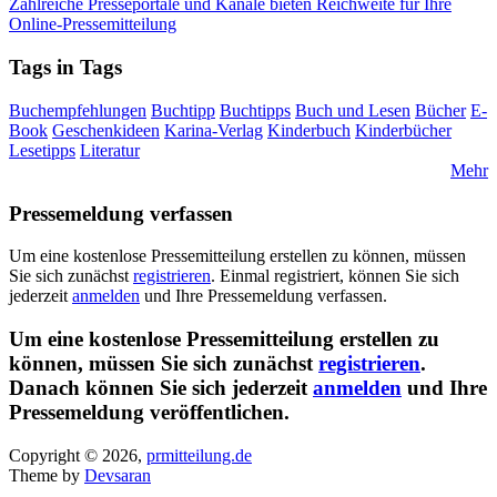
Zahlreiche Presseportale und Kanäle bieten Reichweite für Ihre
Online-Pressemitteilung
Tags in Tags
Buchempfehlungen
Buchtipp
Buchtipps
Buch und Lesen
Bücher
E-
Book
Geschenkideen
Karina-Verlag
Kinderbuch
Kinderbücher
Lesetipps
Literatur
Mehr
Pressemeldung verfassen
Um eine kostenlose Pressemitteilung erstellen zu können, müssen
Sie sich zunächst
registrieren
. Einmal registriert, können Sie sich
jederzeit
anmelden
und Ihre Pressemeldung verfassen.
Um eine kostenlose Pressemitteilung erstellen zu
können, müssen Sie sich zunächst
registrieren
.
Danach können Sie sich jederzeit
anmelden
und Ihre
Pressemeldung veröffentlichen.
Copyright © 2026,
prmitteilung.de
Theme by
Devsaran