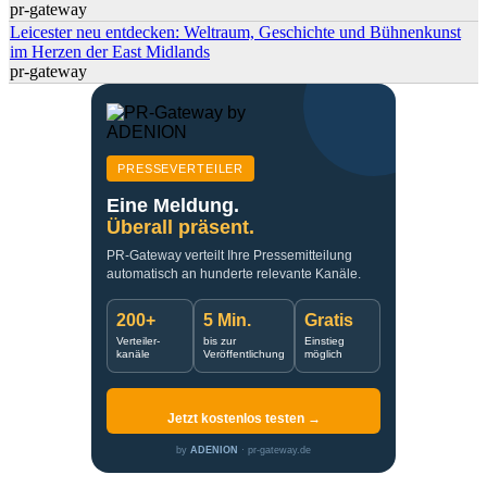
pr-gateway
Leicester neu entdecken: Weltraum, Geschichte und Bühnenkunst
im Herzen der East Midlands
pr-gateway
PRESSEVERTEILER
Eine Meldung.
Überall präsent.
PR-Gateway verteilt Ihre Pressemitteilung
automatisch an hunderte relevante Kanäle.
200+
5 Min.
Gratis
Verteiler-
bis zur
Einstieg
kanäle
Veröffentlichung
möglich
Jetzt kostenlos testen →
by
ADENION
· pr-gateway.de