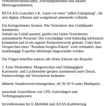
Verkehrsrechtsanwälten, Abschleppdiensten und lokalen
Mietwagenanbietern.
BESA Kfz-Gutachter e.K. warnt vor einer "stillen Enteignung", die
sich digital, effizient und weitgehend unbemerkt vollzieht.
Ein hochgerüstetes System: Wie Versicherer den Unfallmarkt
dominieren
Sobald ein Unfall passiert, greifen bei vielen Versicherern
automatisierte Prozesse: Der Geschädigte wird frühzeitig telefonisch
kontaktiert und in ein eigenes Partnernetzwerk gelenkt. Unter dem
Versprechen eines "Rundum-Sorglos-Pakets" wird verhindert, dass
unabhängige Experten überhaupt eingeschaltet werden.
Die Folgen betreffen nahezu alle freien Akteure der Branche:
1. Freie Werkstätten: Margenverlust und Abhängigkeit
Karosserie- und Lackbetriebe geraten zunehmend unter Druck.
Partnerverträge mit Versicherern bedeuten:
diktierte Stundenverrechnungssätze, oft 30-50 % unter Marktpreis
pauschale Ausschlüsse von UPE-Aufschlägen und
Verbringungskosten
Investitionsstau bei E-Mobilität und ADAS-Kalibrierung