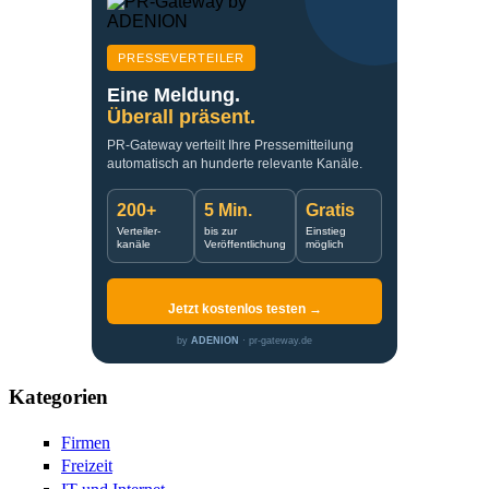
PRESSEVERTEILER
Eine Meldung.
Überall präsent.
PR-Gateway verteilt Ihre Pressemitteilung
automatisch an hunderte relevante Kanäle.
200+
5 Min.
Gratis
Verteiler-
bis zur
Einstieg
kanäle
Veröffentlichung
möglich
Jetzt kostenlos testen →
by
ADENION
· pr-gateway.de
Kategorien
Firmen
Freizeit