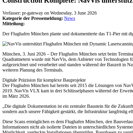
Construction Komplete: NavVis unterstüt
Verfasser:
pr-gateway
on
Wednesday, 3 June 2026
Kategorie der Pressemeldung:
News
Mitteilung:
Der Flughafen München plante und dokumentierte das T1-Pier mit 
München, 3. Juni 2026 – Der Flughafen München setzt beim Terminal 
Quadratmetern wurde mit NavVis, dem Anbieter von Technologien für
aufgezeichnet und verarbeitet und standen während der Bauzeit in N
weiteren Planung des Terminals.
Digitale Präzision für komplexe Bauprojekte
Der Flughafen München hat bereits seit 2015 die Lösungen von NavVi
2019. NavVis VLX kam in drei Schlüsselphasen während der Erweiter
im März 2026.
„Die digitale Dokumentation ist ein zentraler Baustein für die Zukunf
sondern auch unsere Fähigkeit gestärkt, die Infrastruktur langfristi
Diese Scans ermöglichen es dem Flughafen München, den Bauverlauf v
Informationen nicht als isolierte Dateien in unterschiedlichen Syste
Möglichkeit, verdeckte Installationen überprüfen, Bauphasen zu verg