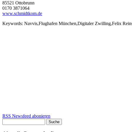
85521 Ottobrunn
0170 3871064
www.schmidtkom.de
Keywords:
Navvis,Flughafen München,Digitaler Zwilling,Felix Rei
RSS Newsfeed abonieren
Suche
Suchformular