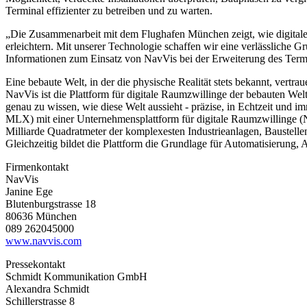
Terminal effizienter zu betreiben und zu warten.
„Die Zusammenarbeit mit dem Flughafen München zeigt, wie digitale 
erleichtern. Mit unserer Technologie schaffen wir eine verlässliche
Informationen zum Einsatz von NavVis bei der Erweiterung des Term
Eine bebaute Welt, in der die physische Realität stets bekannt, vertra
NavVis ist die Plattform für digitale Raumzwillinge der bebauten We
genau zu wissen, wie diese Welt aussieht - präzise, in Echtzeit un
MLX) mit einer Unternehmensplattform für digitale Raumzwillinge (Nav
Milliarde Quadratmeter der komplexesten Industrieanlagen, Baustelle
Gleichzeitig bildet die Plattform die Grundlage für Automatisierung
Firmenkontakt
NavVis
Janine Ege
Blutenburgstrasse 18
80636 München
089 262045000
www.navvis.com
Pressekontakt
Schmidt Kommunikation GmbH
Alexandra Schmidt
Schillerstrasse 8