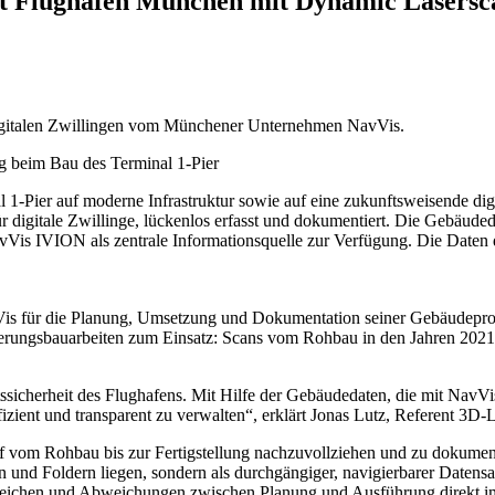
zt Flughafen München mit Dynamic Lasersc
digitalen Zwillingen vom Münchener Unternehmen NavVis.
1-Pier auf moderne Infrastruktur sowie auf eine zukunftsweisende di
 digitale Zwillinge, lückenlos erfasst und dokumentiert. Die Gebäud
avVis IVION als zentrale Informationsquelle zur Verfügung. Die Daten 
s für die Planung, Umsetzung und Dokumentation seiner Gebäudeprojek
ungsbauarbeiten zum Einsatz: Scans vom Rohbau in den Jahren 2021 u
tssicherheit des Flughafens. Mit Hilfe der Gebäudedaten, die mit NavVis
g effizient und transparent zu verwalten“, erklärt Jonas Lutz, Refere
om Rohbau bis zur Fertigstellung nachzuvollziehen und zu dokumentie
men und Foldern liegen, sondern als durchgängiger, navigierbarer Daten
leichen und Abweichungen zwischen Planung und Ausführung direkt im S