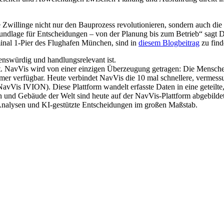
Zwillinge nicht nur den Bauprozess revolutionieren, sondern auch die 
 Grundlage für Entscheidungen – von der Planung bis zum Betrieb“ sagt
inal 1-Pier des Flughafen München, sind in
diesem Blogbeitrag
zu find
uenswürdig und handlungsrelevant ist.
lt. NavVis wird von einer einzigen Überzeugung getragen: Die Menschen
d immer verfügbar. Heute verbindet NavVis die 10 mal schnellere, ver
Vis IVION). Diese Plattform wandelt erfasste Daten in eine geteilte, v
n und Gebäude der Welt sind heute auf der NavVis-Plattform abgebilde
, Analysen und KI-gestützte Entscheidungen im großen Maßstab.