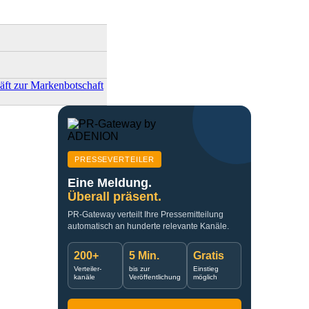
ft zur Markenbotschaft
PRESSEVERTEILER
Eine Meldung.
Überall präsent.
PR-Gateway verteilt Ihre Pressemitteilung
automatisch an hunderte relevante Kanäle.
200+
5 Min.
Gratis
Verteiler-
bis zur
Einstieg
kanäle
Veröffentlichung
möglich