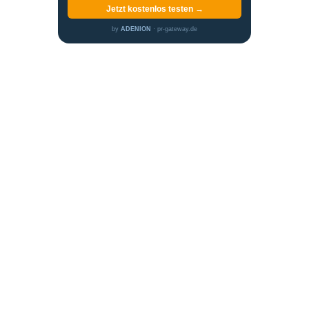
Jetzt kostenlos testen →
by
ADENION
· pr-gateway.de