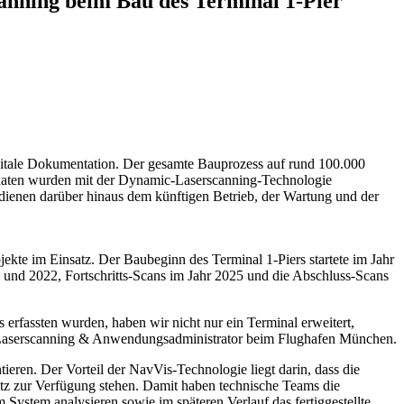
anning beim Bau des Terminal 1-Pier
gitale Dokumentation. Der gesamte Bauprozess auf rund 100.000
edaten wurden mit der Dynamic-Laserscanning-Technologie
dienen darüber hinaus dem künftigen Betrieb, der Wartung und der
te im Einsatz. Der Baubeginn des Terminal 1-Piers startete im Jahr
nd 2022, Fortschritts-Scans im Jahr 2025 und die Abschluss-Scans
 erfassten wurden, haben wir nicht nur ein Terminal erweitert,
nt 3D-Laserscanning & Anwendungsadministrator beim Flughafen München.
ren. Der Vorteil der NavVis-Technologie liegt darin, dass die
satz zur Verfügung stehen. Damit haben technische Teams die
ystem analysieren sowie im späteren Verlauf das fertiggestellte