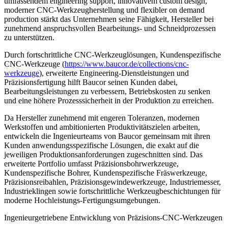
umfassendem engineering support, innovativem custom design,
moderner CNC-Werkzeugherstellung und flexibler on demand
production stärkt das Unternehmen seine Fähigkeit, Hersteller bei
zunehmend anspruchsvollen Bearbeitungs- und Schneidprozessen
zu unterstützen.
Durch fortschrittliche CNC-Werkzeuglösungen, Kundenspezifische
CNC-Werkzeuge (
https://www.baucor.de/collections/cnc-
werkzeuge
), erweiterte Engineering-Dienstleistungen und
Präzisionsfertigung hilft Baucor seinen Kunden dabei,
Bearbeitungsleistungen zu verbessern, Betriebskosten zu senken
und eine höhere Prozesssicherheit in der Produktion zu erreichen.
Da Hersteller zunehmend mit engeren Toleranzen, modernen
Werkstoffen und ambitionierten Produktivitätszielen arbeiten,
entwickeln die Ingenieurteams von Baucor gemeinsam mit ihren
Kunden anwendungsspezifische Lösungen, die exakt auf die
jeweiligen Produktionsanforderungen zugeschnitten sind. Das
erweiterte Portfolio umfasst Präzisionsbohrwerkzeuge,
Kundenspezifische Bohrer, Kundenspezifische Fräswerkzeuge,
Präzisionsreibahlen, Präzisionsgewindewerkzeuge, Industriemesser,
Industrieklingen sowie fortschrittliche Werkzeugbeschichtungen für
moderne Hochleistungs-Fertigungsumgebungen.
Ingenieurgetriebene Entwicklung von Präzisions-CNC-Werkzeugen