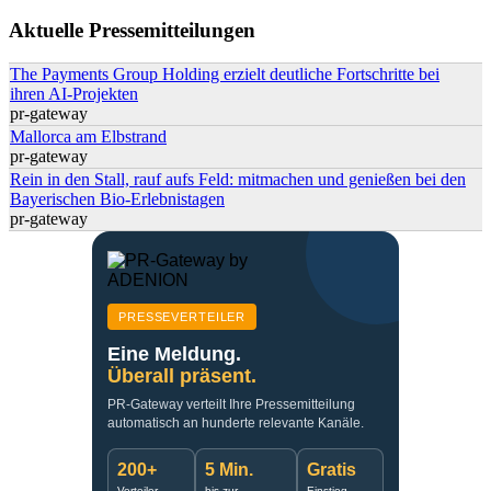
Suchformular
Aktuelle Pressemitteilungen
The Payments Group Holding erzielt deutliche Fortschritte bei
ihren AI-Projekten
pr-gateway
Mallorca am Elbstrand
pr-gateway
Rein in den Stall, rauf aufs Feld: mitmachen und genießen bei den
Bayerischen Bio-Erlebnistagen
pr-gateway
PRESSEVERTEILER
Eine Meldung.
Überall präsent.
PR-Gateway verteilt Ihre Pressemitteilung
automatisch an hunderte relevante Kanäle.
200+
5 Min.
Gratis
Verteiler-
bis zur
Einstieg