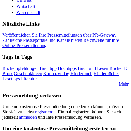
Umwelt
Wirtschaft
Wissenschaft
Nützliche Links
Veröffentlichen Sie Ihre Pressemitteilungen über PR-Gateway
Zahlreiche Presseportale und Kanäle bieten Reichweite für Ihre
Online-Pressemitteilung
Tags in Tags
Buchempfehlungen
Buchtipp
Buchtipps
Buch und Lesen
Bücher
E-
Book
Geschenkideen
Karina-Verlag
Kinderbuch
Kinderbücher
Lesetipps
Literatur
Mehr
Pressemeldung verfassen
Um eine kostenlose Pressemitteilung erstellen zu können, müssen
Sie sich zunächst
registrieren
. Einmal registriert, können Sie sich
jederzeit
anmelden
und Ihre Pressemeldung verfassen.
Um eine kostenlose Pressemitteilung erstellen zu