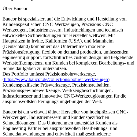
Über Baucor
Baucor ist spezialisiert auf die Entwicklung und Herstellung von
Kundenspezifischen CNC-Werkzeugen, Präzisions-CNC-
Werkzeugen, Industriemessern, Industrieklingen und technisch
entwickelten Schneidlösungen für Hersteller weltweit. Mit
Hauptsitzen in Irvine, Kalifornien (USA), und Mannheim
(Deutschland) kombiniert das Unternehmen moderne
Präzisionsfertigung, flexible on demand production, umfassenden
engineering support, fortschrittliches custom design und tiefgehende
Werkstoffkompetenz, um Kunden bei komplexen Bearbeitungs- und
Schneidaufgaben zu unterstützen.
Das Portfolio umfasst Präzisionsbohrwerkzeuge,
(
https://www.baucor.de/collections/bohrer-werkzeugen
)
Kundenspezifische Fräswerkzeuge, Präzisionsreibahlen,
Präzisionsgewindewerkzeuge, Werkzeugbeschichtungen,
Industriemesser und innovative CNC-Werkzeuglösungen für die
anspruchsvollsten Fertigungsumgebungen der Welt.
Baucor ist ein weltweit tätiger Hersteller von hochpräzisen CNC-
Werkzeugen, Industriemessern und kundenspezifischen
Schneidlösungen. Das Unternehmen unterstützt Kunden als
Engineering-Partner bei anspruchsvollen Bearbeitungs- und
Schneidanwendungen und entwickelt maßgeschneiderte