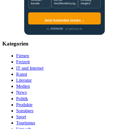
kanäle
Veröffentlichung
möglich
Jetzt kostenlos testen →
by
ADENION
· pr-gateway.de
Kategorien
Firmen
Freizeit
IT und Internet
Kunst
Literatur
Medien
News
Politik
Produkte
Sonstiges
Sport
Tourismus