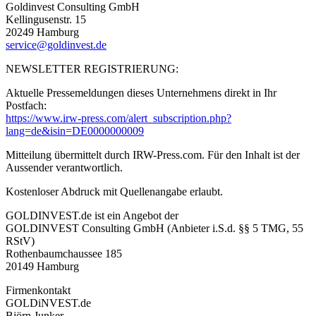
Goldinvest Consulting GmbH
Kellingusenstr. 15
20249 Hamburg
service@goldinvest.de
NEWSLETTER REGISTRIERUNG:
Aktuelle Pressemeldungen dieses Unternehmens direkt in Ihr
Postfach:
https://www.irw-press.com/alert_subscription.php?
lang=de&isin=DE0000000009
Mitteilung übermittelt durch IRW-Press.com. Für den Inhalt ist der
Aussender verantwortlich.
Kostenloser Abdruck mit Quellenangabe erlaubt.
GOLDINVEST.de ist ein Angebot der
GOLDINVEST Consulting GmbH (Anbieter i.S.d. §§ 5 TMG, 55
RStV)
Rothenbaumchaussee 185
20149 Hamburg
Firmenkontakt
GOLDiNVEST.de
Björn Junker