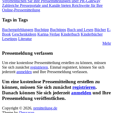
Veröffentlichen Sie Ihre Pressemitteilungen über PR-Gateway
Zahlreiche Presseportale und Kanäle bieten Reichweite für Ihre
Online-Pressemitteilung
Tags in Tags
Buchempfehlungen
Buchtipp
Buchtipps
Buch und Lesen
Bücher
E-
Book
Geschenkideen
Karina-Verlag
Kinderbuch
Kinderbücher
Lesetipps
Literatur
Mehr
Pressemeldung verfassen
Um eine kostenlose Pressemitteilung erstellen zu können, müssen
Sie sich zunächst
registrieren
. Einmal registriert, können Sie sich
jederzeit
anmelden
und Ihre Pressemeldung verfassen.
Um eine kostenlose Pressemitteilung erstellen zu
können, müssen Sie sich zunächst
registrieren
.
Danach können Sie sich jederzeit
anmelden
und Ihre
Pressemeldung veröffentlichen.
Copyright © 2026,
prmitteilung.de
Theme by
Devsaran