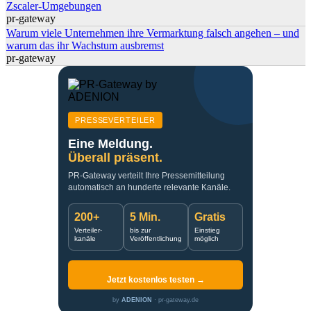
Zscaler-Umgebungen
pr-gateway
Warum viele Unternehmen ihre Vermarktung falsch angehen – und
warum das ihr Wachstum ausbremst
pr-gateway
PRESSEVERTEILER
Eine Meldung.
Überall präsent.
PR-Gateway verteilt Ihre Pressemitteilung
automatisch an hunderte relevante Kanäle.
200+
5 Min.
Gratis
Verteiler-
bis zur
Einstieg
kanäle
Veröffentlichung
möglich
Jetzt kostenlos testen →
by
ADENION
· pr-gateway.de