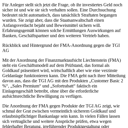
Für Anleger stellt sich jetzt die Frage, ob ihr investiertes Geld noch
sicher ist und wie sie sich verhalten sollen. Eine Durchsuchung
bedeutet nicht automatisch, dass tatsächlich Straftaten begangen
wurden. Sie zeigt aber, dass die Staatsanwaltschaft einen
Anfangsverdacht bejaht und Beweismittel sichern will.
Erfahrungsgemäß können solche Ermittlungen Auswirkungen auf
Banken, Geschäftspartner und den weiteren Vertrieb haben.
Rückblick und Hintergrund der FMA-Anordnung gegen die TGI
AG
Mit der Anordnung der Finanzmarktaufsicht Liechtenstein (FMA)
steht ein Geschäftsmodell auf dem Prüfstand, das formal als
Goldkauf präsentiert wird, wirtschaftlich aber wie eine verzinste
Geldanlage funktionieren kann. Die FMA geht nach ihrer Mitteilung
davon aus, dass die TGI AG mit den Produkten „Customer Basic 2
%“, „Sales Premium“ und „Sofortrabatt“ faktisch ein
Einlagengeschäft betreibt, ohne über die erforderliche
aufsichtsrechtliche Bewilligung zu verfügen.
Die Anordnung der FMA gegen Produkte der TGI AG zeigt, wie
schmal der Grat zwischen vermeintlich sicherem Goldkauf und
erlaubnispflichtiger Bankanlage sein kann. In vielen Fällen lassen
sich vertragliche und weitere Ansprüche prüfen, etwa wegen
fehlerhafter Beratung, irreführender Produktgestaltung oder