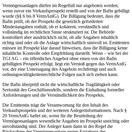
Vermögensanlagen dürfen im Regelfall nur angeboten werden,
wenn zuvor ein Verkaufsprospekt erstellt und von der Bafin gebilligt
wurde (§§ 6 bis 8 VermAnlG). Die Billigung bedeutet, dass die
Bafin prüft, ob der Prospekt die gesetzlich geforderten
Mindestangaben enthält, ob er kohärent, verständlich und
vollständig im rechtlichen Sinne strukturiert ist. Die Behörde
kontrolliert aber ausdrücklich nicht, ob alle Angaben inhaltlich
richtig sind oder ob die Anlage wirtschaftlich sinnvoll ist. Emittenten
müssen im Prospekt klar darauf hinweisen, dass die Billigung keine
inhaltliche Kontrolle oder Empfehlung darstellt. Wenn – wie bei der
TGI AG – ein öffentliches Angebot ohne einen von der Bafin
gebilligten Prospekt erfolgt, liegt ein Verstoß gegen das VermAnlG
vor, der eine Untersagung des Angebots rechtfertigt und auch
ordnungswidrigkeitenrechtliche Folgen nach sich ziehen kann.
Die Bafin überprüft nicht die wirtschaftliche Tragfähigkeit oder
Seriosität des Geschäftsmodells, sondern die Einhaltung formeller
Anforderungen und die Verständlichkeit des Prospekts.
Die Emittentin trägt die Verantwortung für den Inhalt des
Verkaufsprospekts und der weiteren Anlegerinformationen. Nach §
20 VermAnlG haftet sie, wenn für die Beurteilung der
Vermögensanlagen wesentliche Angaben im Prospekt unrichtig oder
unvollständig sind. Der Anleger kann dann in der Regel die
Rücknahme der Vermögensanlage gegen Erstattung des