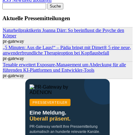
RSS Newsfeed abonieren
Suche
Suchformular
Aktuelle Pressemitteilungen
Naturheilpraktikerin Joanna Därr: So beeinflusst die Psyche den
Körper
pr-gateway
„5 Minuten: Aus die Laus!“ – Pädia bringt mit Dimet® 5 eine neue,
anwenderfreundliche Therapieoption bei Kopflausbefall
pr-gateway
Tenable erweitert Exposure-Management um Abdeckung für alle
führenden KI-Plattformen und Entwickler-Tools
pr-gateway
PRESSEVERTEILER
Eine Meldung.
Überall präsent.
PR-Gateway verteilt Ihre Pressemitteilung
automatisch an hunderte relevante Kanäle.