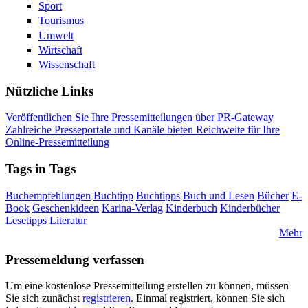
Sport
Tourismus
Umwelt
Wirtschaft
Wissenschaft
Nützliche Links
Veröffentlichen Sie Ihre Pressemitteilungen über PR-Gateway
Zahlreiche Presseportale und Kanäle bieten Reichweite für Ihre
Online-Pressemitteilung
Tags in Tags
Buchempfehlungen
Buchtipp
Buchtipps
Buch und Lesen
Bücher
E-
Book
Geschenkideen
Karina-Verlag
Kinderbuch
Kinderbücher
Lesetipps
Literatur
Mehr
Pressemeldung verfassen
Um eine kostenlose Pressemitteilung erstellen zu können, müssen
Sie sich zunächst
registrieren
. Einmal registriert, können Sie sich