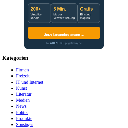
200+
5 Min.
Gratis
Verteiler-
bis zur
Einstieg
kanäle
Veröffentlichung
möglich
Jetzt kostenlos testen →
by
ADENION
· pr-gateway.de
Kategorien
Firmen
Freizeit
IT und Internet
Kunst
Literatur
Medien
News
Politik
Produkte
Sonstiges