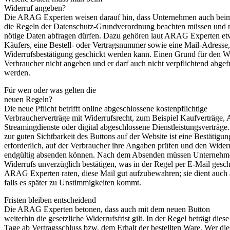
Widerruf angeben?
Die ARAG Experten weisen darauf hin, dass Unternehmen auch bei
die Regeln der Datenschutz-Grundverordnung beachten müssen und n
nötige Daten abfragen dürfen. Dazu gehören laut ARAG Experten e
Käufers, eine Bestell- oder Vertragsnummer sowie eine Mail-Adresse,
Widerrufsbestätigung geschickt werden kann. Einen Grund für den W
Verbraucher nicht angeben und er darf auch nicht verpflichtend abgef
werden.
Für wen oder was gelten die
neuen Regeln?
Die neue Pflicht betrifft online abgeschlossene kostenpflichtige
Verbraucherverträge mit Widerrufsrecht, zum Beispiel Kaufverträge,
Streamingdienste oder digital abgeschlossene Dienstleistungsverträge.
zur guten Sichtbarkeit des Buttons auf der Website ist eine Bestätigun
erforderlich, auf der Verbraucher ihre Angaben prüfen und den Wider
endgültig absenden können. Nach dem Absenden müssen Unternehm
Widerrufs unverzüglich bestätigen, was in der Regel per E-Mail gesch
ARAG Experten raten, diese Mail gut aufzubewahren; sie dient auch
falls es später zu Unstimmigkeiten kommt.
Fristen bleiben entscheidend
Die ARAG Experten betonen, dass auch mit dem neuen Button
weiterhin die gesetzliche Widerrufsfrist gilt. In der Regel beträgt diese
Tage ab Vertragsschluss bzw. dem Erhalt der bestellten Ware. Wer dies