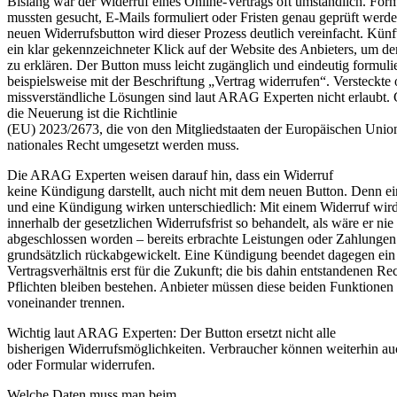
Bislang war der Widerruf eines Online-Vertrags oft umständlich. For
mussten gesucht, E-Mails formuliert oder Fristen genau geprüft werd
neuen Widerrufsbutton wird dieser Prozess deutlich vereinfacht. Künf
ein klar gekennzeichneter Klick auf der Website des Anbieters, um d
zu erklären. Der Button muss leicht zugänglich und eindeutig formulie
beispielsweise mit der Beschriftung „Vertrag widerrufen“. Versteckte 
missverständliche Lösungen sind laut ARAG Experten nicht erlaubt. 
die Neuerung ist die Richtlinie
(EU) 2023/2673, die von den Mitgliedstaaten der Europäischen Union
nationales Recht umgesetzt werden muss.
Die ARAG Experten weisen darauf hin, dass ein Widerruf
keine Kündigung darstellt, auch nicht mit dem neuen Button. Denn e
und eine Kündigung wirken unterschiedlich: Mit einem Widerruf wird
innerhalb der gesetzlichen Widerrufsfrist so behandelt, als wäre er nie
abgeschlossen worden – bereits erbrachte Leistungen oder Zahlunge
grundsätzlich rückabgewickelt. Eine Kündigung beendet dagegen ein
Vertragsverhältnis erst für die Zukunft; die bis dahin entstandenen Re
Pflichten bleiben bestehen. Anbieter müssen diese beiden Funktionen 
voneinander trennen.
Wichtig laut ARAG Experten: Der Button ersetzt nicht alle
bisherigen Widerrufsmöglichkeiten. Verbraucher können weiterhin au
oder Formular widerrufen.
Welche Daten muss man beim