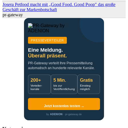
Josera Petfood macht mit „Good Food. Good Poop" das große
Geschäft zur Markenbotschaft
pr-gateway
PRESSEVERTEILER
Eine Meldung.
Überall präsent.
PR-Gateway verteilt Ihre Pressemitteilung
automatisch an hunderte relevante Kanäle.
200+
5 Min.
Gratis
Verteiler-
bis zur
Einstieg
kanäle
Veröffentlichung
möglich
Jetzt kostenlos testen →
by
ADENION
· pr-gateway.de