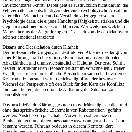
unverzichtbarer Schritt. Dabei geht es ausdrücklich nicht darum, das
Fehlverhalten zu entschuldigen oder eine psychologische Absolution
zu erteilen. Vielmehr dient das Verständnis der gegnerischen
Psychologie dazu, die eigene Handlungsfähigkeit zu stärken und die
Gegenmaßnahmen präzise zu kalibrieren. Wer weiß, aus welchem
Mangel heraus der Angreifer agiert, lässt sich von dessen Manövern
seltener emotional tangieren.
Distanz und Deeskalation durch Klarheit
Der professionelle Umgang mit destruktiven Akteuren verlangt von
einer Führungskraft eine virtuose Kombination aus emotionaler
Abgeklärtheit und unmissverständlicher Haltung. Der erste Schritt
besteht im strukturierten Beobachten statt im vorschnellen Urteilen.
Es gilt, konkrete, unumstößliche Beispiele zu sammeln, bevor eine
Konfrontation gesucht wird. Gleichzeitig öffnet der bewusste
Wechsel der Perspektive oft den Blick für den Kern des Konflikts
und kann helfen, die emotionale Aufladung der Situation zu
neutralisieren.
Das anschließende Klärungsgespräch muss frühzeitig, sachlich und
ohne das sprichwörtliche „Sammeln von Rabattmarken“ geführt
werden. Anstelle von pauschalen Vorwürfen sollten präzise
Beobachtungen und deren messbare Auswirkungen auf das Team
benannt werden. Führung bedeutet in diesem Kontext, klare
Erwartungen zu formulieren und unmissverständlich zu definieren,