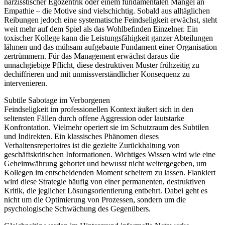
narzisstischer Egozentrik oder einem fundamentalen Mangel an
Empathie – die Motive sind vielschichtig. Sobald aus alltäglichen
Reibungen jedoch eine systematische Feindseligkeit erwächst, steht
weit mehr auf dem Spiel als das Wohlbefinden Einzelner. Ein
toxischer Kollege kann die Leistungsfähigkeit ganzer Abteilungen
lähmen und das mühsam aufgebaute Fundament einer Organisation
zertrümmern. Für das Management erwächst daraus die
unnachgiebige Pflicht, diese destruktiven Muster frühzeitig zu
dechiffrieren und mit unmissverständlicher Konsequenz zu
intervenieren.
Subtile Sabotage im Verborgenen
Feindseligkeit im professionellen Kontext äußert sich in den
seltensten Fällen durch offene Aggression oder lautstarke
Konfrontation. Vielmehr operiert sie im Schutzraum des Subtilen
und Indirekten. Ein klassisches Phänomen dieses
Verhaltensrepertoires ist die gezielte Zurückhaltung von
geschäftskritischen Informationen. Wichtiges Wissen wird wie eine
Geheimwährung gehortet und bewusst nicht weitergegeben, um
Kollegen im entscheidenden Moment scheitern zu lassen. Flankiert
wird diese Strategie häufig von einer permanenten, destruktiven
Kritik, die jeglicher Lösungsorientierung entbehrt. Dabei geht es
nicht um die Optimierung von Prozessen, sondern um die
psychologische Schwächung des Gegenübers.