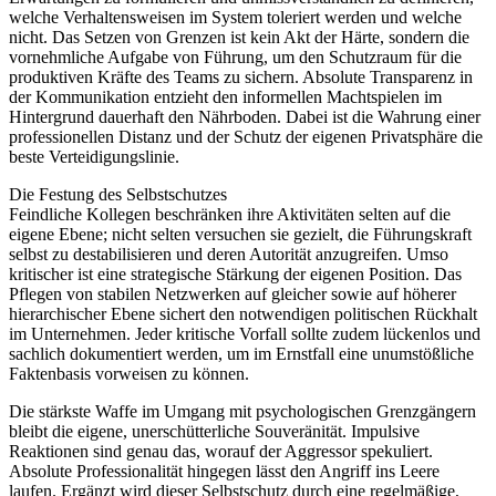
welche Verhaltensweisen im System toleriert werden und welche
nicht. Das Setzen von Grenzen ist kein Akt der Härte, sondern die
vornehmliche Aufgabe von Führung, um den Schutzraum für die
produktiven Kräfte des Teams zu sichern. Absolute Transparenz in
der Kommunikation entzieht den informellen Machtspielen im
Hintergrund dauerhaft den Nährboden. Dabei ist die Wahrung einer
professionellen Distanz und der Schutz der eigenen Privatsphäre die
beste Verteidigungslinie.
Die Festung des Selbstschutzes
Feindliche Kollegen beschränken ihre Aktivitäten selten auf die
eigene Ebene; nicht selten versuchen sie gezielt, die Führungskraft
selbst zu destabilisieren und deren Autorität anzugreifen. Umso
kritischer ist eine strategische Stärkung der eigenen Position. Das
Pflegen von stabilen Netzwerken auf gleicher sowie auf höherer
hierarchischer Ebene sichert den notwendigen politischen Rückhalt
im Unternehmen. Jeder kritische Vorfall sollte zudem lückenlos und
sachlich dokumentiert werden, um im Ernstfall eine unumstößliche
Faktenbasis vorweisen zu können.
Die stärkste Waffe im Umgang mit psychologischen Grenzgängern
bleibt die eigene, unerschütterliche Souveränität. Impulsive
Reaktionen sind genau das, worauf der Aggressor spekuliert.
Absolute Professionalität hingegen lässt den Angriff ins Leere
laufen. Ergänzt wird dieser Selbstschutz durch eine regelmäßige,