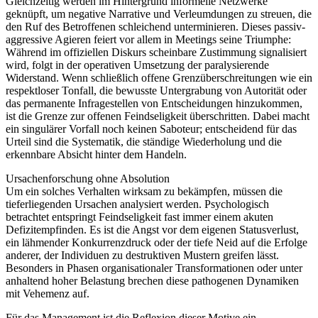
Gleichzeitig werden im Hintergrund informelle Netzwerke
geknüpft, um negative Narrative und Verleumdungen zu streuen, die
den Ruf des Betroffenen schleichend unterminieren. Dieses passiv-
aggressive Agieren feiert vor allem in Meetings seine Triumphe:
Während im offiziellen Diskurs scheinbare Zustimmung signalisiert
wird, folgt in der operativen Umsetzung der paralysierende
Widerstand. Wenn schließlich offene Grenzüberschreitungen wie ein
respektloser Tonfall, die bewusste Untergrabung von Autorität oder
das permanente Infragestellen von Entscheidungen hinzukommen,
ist die Grenze zur offenen Feindseligkeit überschritten. Dabei macht
ein singulärer Vorfall noch keinen Saboteur; entscheidend für das
Urteil sind die Systematik, die ständige Wiederholung und die
erkennbare Absicht hinter dem Handeln.
Ursachenforschung ohne Absolution
Um ein solches Verhalten wirksam zu bekämpfen, müssen die
tieferliegenden Ursachen analysiert werden. Psychologisch
betrachtet entspringt Feindseligkeit fast immer einem akuten
Defizitempfinden. Es ist die Angst vor dem eigenen Statusverlust,
ein lähmender Konkurrenzdruck oder der tiefe Neid auf die Erfolge
anderer, der Individuen zu destruktiven Mustern greifen lässt.
Besonders in Phasen organisationaler Transformationen oder unter
anhaltend hoher Belastung brechen diese pathogenen Dynamiken
mit Vehemenz auf.
Für das Management ist die Reflexion dieser Motive ein