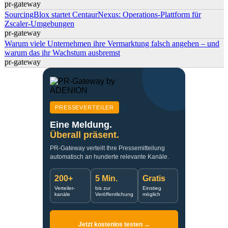
pr-gateway
SourcingBlox startet CentaurNexus: Operations-Plattform für
Zscaler-Umgebungen
pr-gateway
Warum viele Unternehmen ihre Vermarktung falsch angehen – und
warum das ihr Wachstum ausbremst
pr-gateway
PRESSEVERTEILER
Eine Meldung.
Überall präsent.
PR-Gateway verteilt Ihre Pressemitteilung
automatisch an hunderte relevante Kanäle.
200+
5 Min.
Gratis
Verteiler-
bis zur
Einstieg
kanäle
Veröffentlichung
möglich
Jetzt kostenlos testen →