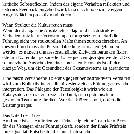
kritische Selbstreflexion. Indem das eigene Verhalten reflektiert und
externes Feedback eingeholt wird, lassen sich potenzielle eigene
Angriffsflächen proaktiv minimieren.
Wann Struktur die Kultur retten muss
Wenn der dialogische Ansatz fehlschlägt und das destruktive
Verhalten trotz klarer Verwarnungen fortgesetzt wird, darf die
Führung nicht vor strukturellen Maßnahmen zurückschrecken. An
diesem Punkt muss die Personalabteilung formal eingebunden
werden, es müssen unmissverständliche Zielvereinbarungen fixiert
oder im Extremfall personelle Konsequenzen gezogen werden. Das
schmerzhafte Ausscheiden eines toxischen Elements ist oft der
einzige Weg, um die Gesundheit des Gesamtsystems zu garantieren.
Eine falsch verstandene Toleranz gegenüber destruktivem Verhalten
wird vom Kollektiv innerhalb kürzester Zeit als Führungsschwäche
interpretiert. Das Phlegma der Tatenlosigkeit wirkt wie ein
Katalysator, der es der Toxizität erlaubt, sich epidemisch im
gesamten Team auszubreiten. Wer den Störer schont, opfert die
Leistungsträger.
Das Urteil der Krise
Am Ende ist das Auftreten von Feindseligkeit im Team kein Beweis
für das Versagen einer Führungskraft, sondern der finale Prüfstein
ihrer Qualität. Entscheidend ist nicht, ob solche