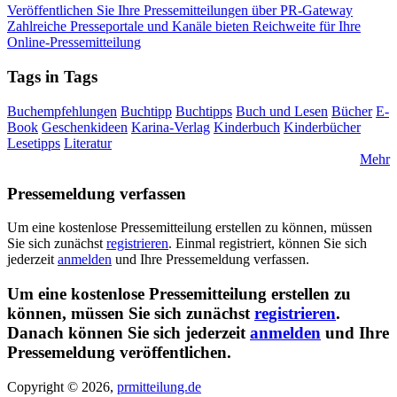
Veröffentlichen Sie Ihre Pressemitteilungen über PR-Gateway
Zahlreiche Presseportale und Kanäle bieten Reichweite für Ihre
Online-Pressemitteilung
Tags in Tags
Buchempfehlungen
Buchtipp
Buchtipps
Buch und Lesen
Bücher
E-
Book
Geschenkideen
Karina-Verlag
Kinderbuch
Kinderbücher
Lesetipps
Literatur
Mehr
Pressemeldung verfassen
Um eine kostenlose Pressemitteilung erstellen zu können, müssen
Sie sich zunächst
registrieren
. Einmal registriert, können Sie sich
jederzeit
anmelden
und Ihre Pressemeldung verfassen.
Um eine kostenlose Pressemitteilung erstellen zu
können, müssen Sie sich zunächst
registrieren
.
Danach können Sie sich jederzeit
anmelden
und Ihre
Pressemeldung veröffentlichen.
Copyright © 2026,
prmitteilung.de