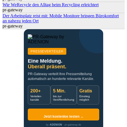
Wie WeRecycle den Alltag beim Recycling erleichtert
pr-gateway
Der Arbeitsplatz reist mit: Mobile Monitore bringen Bürokomfort
an nahezu jeden Ort
pr-gateway
PRESSEVERTEILER
Eine Meldung.
Überall präsent.
PR-Gateway verteilt Ihre Pressemitteilung
automatisch an hunderte relevante Kanäle.
200+
5 Min.
Gratis
Verteiler-
bis zur
Einstieg
kanäle
Veröffentlichung
möglich
Jetzt kostenlos testen →
by
ADENION
· pr-gateway.de