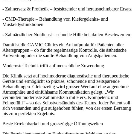
- Zahnersatz & Prothetik – festsitzender und herausnehmbarer Ersatz
- CMD-Therapie – Behandlung von Kiefergelenks- und
Muskeldysfunktionen
- Zahnärztlicher Notdienst – schnelle Hilfe bei akuten Beschwerden
Damit ist die CAMIC Clinics ein Anlaufpunkt für Patienten aller
Altersgruppen – ob für die regelmässige Kontrolle, die ästhetische
Aufwertung oder die sanfte Behandlung von Angstpatienten.
Modernste Technik trifft auf menschliche Zuwendung
Die Klinik setzt auf hochmoderne diagnostische und therapeutische
Geräte und ermöglicht so präzise, schonende und zeitsparende
Behandlungen. Gleichzeitig wird grosser Wert auf eine angenehme
Atmosphäre und einfühlsame Kommunikation gelegt. „Wir
verbinden modernste Zahnmedizin mit Herz, Kompetenz und
Feingefühl“ – so das Selbstverständnis des Teams. Jeder Patient soll
sich verstanden und gut aufgehoben fühlen, von der ersten Beratung
bis zum perfekten Ergebnis.
Beste Erreichbarkeit und grosszügige Öffnungszeiten
Die Praxis liegt zentral im Einkaufszentrum Waldegg an der