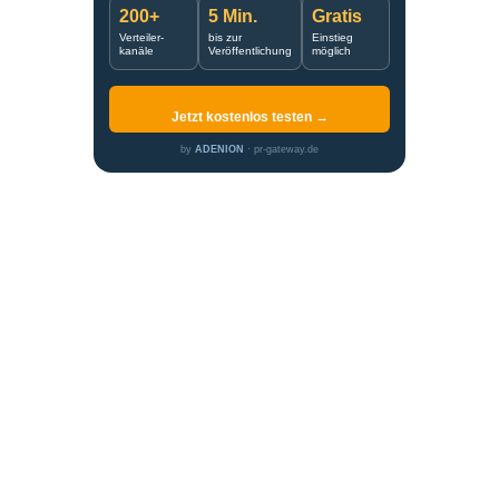
200+
5 Min.
Gratis
Verteiler-
bis zur
Einstieg
kanäle
Veröffentlichung
möglich
Jetzt kostenlos testen →
by
ADENION
· pr-gateway.de