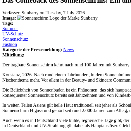
Das Comeback des Sonnenschirms: Ein unte
Verfasser:
Sunbarry
on
Tuesday, 7 July 2026
Image:
Tags:
Sommer
UV-Schutz
Sonnenschutz
Fashion
Kategorie der Pressemeldung:
News
Mitteilung:
Der tragbare Sonnenschirm kehrt nach rund 100 Jahren mit Sunbarry
Konstanz, 2026. Nach rund einem Jahrhundert, in dem Sonnenbräune a
Nischenthema mehr. Vor allem in der Beauty- und Skincare Communit
Die Beliebtheit von Sonnenbaden ist ein Phänomen, das sich hauptsäc
konsequenter Sonnenschutz bereits seit Jahrzehnten und von Kindesbei
In weiten Teilen Asiens gilt helle Haut traditionell seit jeher als S
Sonnenschirm Higasa und gehört seit rund 2.000 Jahren zum Alltag,
Auch wenn es in Deutschland viele kühle, regnerische Tage gibt; der
in Deutschland und UV-Strahlung gilt dabei als Hauptauslöser. Glei