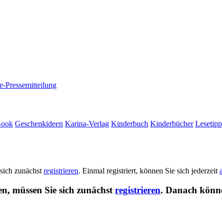
e-Pressemitteilung
Book
Geschenkideen
Karina-Verlag
Kinderbuch
Kinderbücher
Lesetipp
 sich zunächst
registrieren
. Einmal registriert, können Sie sich jederzeit
en, müssen Sie sich zunächst
registrieren
. Danach könne