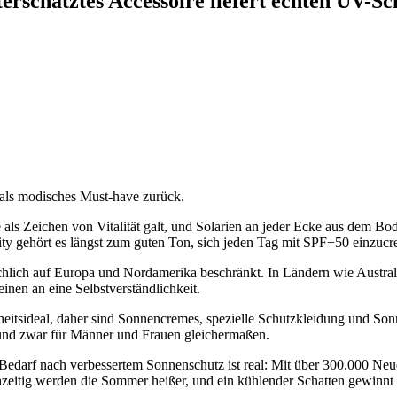
rschätztes Accessoire liefert echten UV-Sc
 als modisches Must-have zurück.
ls Zeichen von Vitalität galt, und Solarien an jeder Ecke aus dem Bo
y gehört es längst zum guten Ton, sich jeden Tag mit SPF+50 einzuc
hlich auf Europa und Nordamerika beschränkt. In Ländern wie Australie
nen an eine Selbstverständlichkeit.
chönheitsideal, daher sind Sonnencremes, spezielle Schutzkleidung und S
 und zwar für Männer und Frauen gleichermaßen.
 Bedarf nach verbessertem Sonnenschutz ist real: Mit über 300.000 Ne
chzeitig werden die Sommer heißer, und ein kühlender Schatten gewinn