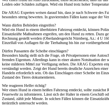
Leiden oder Schäden zufügen. Wird ein Hund trotz hoher Temperaturen
Die ARAG Experten weisen darauf hin, dass je nach Schwere des Fall
besonders streng bewerten. In gravierenden Fällen kann sogar der Ver
Wann dürfen Behörden eingreifen?
Wird ein Hund in einem überhitzten Fahrzeug entdeckt, können Polizei
Einsatzkräfte Maßnahmen ergreifen, um den Hund zu retten. Dazu ge
Rechnung gestellt werden (Oberlandesgericht Nürnberg, Az.: 4 U 160
Einzelfall von Auflagen für die Tierhaltung bis hin zur vorübergehen
Dürfen Passanten die Scheibe einschlagen?
Besonders häufig stellt sich die Frage, ob Privatpersonen eine Auto
fremden Eigentum. Allerdings kann in einer akuten Notsituation der so
keine milderen Mittel zur Verfügung stehen. Die ARAG Experten empfe
verständigt werden. Zeigt der Hund bereits deutliche Anzeichen eine
Handeln erforderlich sein. Ob das Einschlagen einer Scheibe im Einz
Zustand des Tieres dokumentieren.
Wie reagieren Helfer richtig?
Wer einen Hund in einem heißen Fahrzeug entdeckt, sollte zunächst Ru
Feuerwehr zu informieren. Lässt sich der Halter in einem Geschäft ode
Zustand, zählt jede Minute. In solchen Fällen können die Einsatzkräf
tierärztlich untersucht werden.