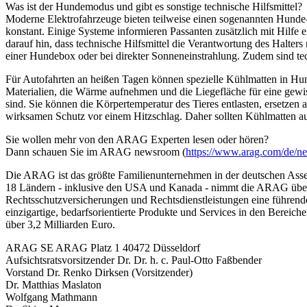
Was ist der Hundemodus und gibt es sonstige technische Hilfsmittel?
Moderne Elektrofahrzeuge bieten teilweise einen sogenannten Hunde- 
konstant. Einige Systeme informieren Passanten zusätzlich mit Hilfe
darauf hin, dass technische Hilfsmittel die Verantwortung des Halte
einer Hundebox oder bei direkter Sonneneinstrahlung. Zudem sind tec
Für Autofahrten an heißen Tagen können spezielle Kühlmatten in Hun
Materialien, die Wärme aufnehmen und die Liegefläche für eine gew
sind. Sie können die Körpertemperatur des Tieres entlasten, ersetzen 
wirksamen Schutz vor einem Hitzschlag. Daher sollten Kühlmatten a
Sie wollen mehr von den ARAG Experten lesen oder hören?
Dann schauen Sie im ARAG newsroom (
https://www.arag.com/de/n
Die ARAG ist das größte Familienunternehmen in der deutschen Assekura
18 Ländern - inklusive den USA und Kanada - nimmt die ARAG über ih
Rechtsschutzversicherungen und Rechtsdienstleistungen eine führen
einzigartige, bedarfsorientierte Produkte und Services in den Berei
über 3,2 Milliarden Euro.
ARAG SE ARAG Platz 1 40472 Düsseldorf
Aufsichtsratsvorsitzender Dr. Dr. h. c. Paul-Otto Faßbender
Vorstand Dr. Renko Dirksen (Vorsitzender)
Dr. Matthias Maslaton
Wolfgang Mathmann