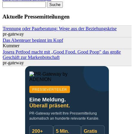
Suche
Suchformular
Aktuelle Pressemitteilungen
Trennung oder Paarberatung: Wege aus der Beziehungskrise
pr-gateway
Das Abenteuer beginnt im Kopf
Kummer
Josera Petfood macht mit „Good Food. Good Poop" das große
Geschäft zur Markenbotschaft
pr-gateway
PRESSEVERTEILER
Eine Meldung.
Überall präsent.
PR-Gateway verteilt Ihre Pressemitteilung
automatisch an hunderte relevante Kanäle.
200+
5 Min.
Gratis