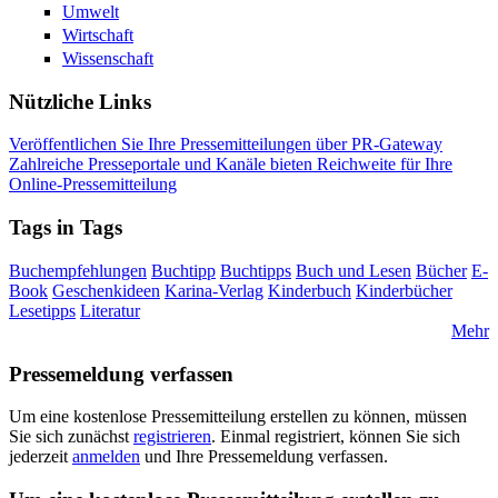
Umwelt
Wirtschaft
Wissenschaft
Nützliche Links
Veröffentlichen Sie Ihre Pressemitteilungen über PR-Gateway
Zahlreiche Presseportale und Kanäle bieten Reichweite für Ihre
Online-Pressemitteilung
Tags in Tags
Buchempfehlungen
Buchtipp
Buchtipps
Buch und Lesen
Bücher
E-
Book
Geschenkideen
Karina-Verlag
Kinderbuch
Kinderbücher
Lesetipps
Literatur
Mehr
Pressemeldung verfassen
Um eine kostenlose Pressemitteilung erstellen zu können, müssen
Sie sich zunächst
registrieren
. Einmal registriert, können Sie sich
jederzeit
anmelden
und Ihre Pressemeldung verfassen.