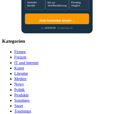
Verteiler-
bis zur
Einstieg
kanäle
Veröffentlichung
möglich
Jetzt kostenlos testen →
by
ADENION
· pr-gateway.de
Kategorien
Firmen
Freizeit
IT und Internet
Kunst
Literatur
Medien
News
Politik
Produkte
Sonstiges
Sport
Tourismus