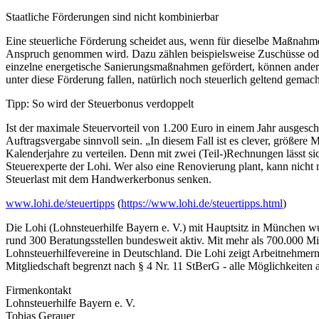
Staatliche Förderungen sind nicht kombinierbar
Eine steuerliche Förderung scheidet aus, wenn für dieselbe Maßnahme
Anspruch genommen wird. Dazu zählen beispielsweise Zuschüsse ode
einzelne energetische Sanierungsmaßnahmen gefördert, können ander
unter diese Förderung fallen, natürlich noch steuerlich geltend gemac
Tipp: So wird der Steuerbonus verdoppelt
Ist der maximale Steuervorteil von 1.200 Euro in einem Jahr ausgesc
Auftragsvergabe sinnvoll sein. „In diesem Fall ist es clever, größer
Kalenderjahre zu verteilen. Denn mit zwei (Teil-)Rechnungen lässt sic
Steuerexperte der Lohi. Wer also eine Renovierung plant, kann nicht 
Steuerlast mit dem Handwerkerbonus senken.
www.lohi.de/steuertipps
(
https://www.lohi.de/steuertipps.html
)
Die Lohi (Lohnsteuerhilfe Bayern e. V.) mit Hauptsitz in München wu
rund 300 Beratungsstellen bundesweit aktiv. Mit mehr als 700.000 Mitg
Lohnsteuerhilfevereine in Deutschland. Die Lohi zeigt Arbeitnehmer
Mitgliedschaft begrenzt nach § 4 Nr. 11 StBerG - alle Möglichkeiten a
Firmenkontakt
Lohnsteuerhilfe Bayern e. V.
Tobias Gerauer