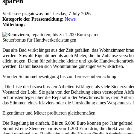
sparen
Verfasser:
pr-gateway
on
Tuesday, 7 July 2026
Kategorie der Pressemeldung:
News
Mitteilung:
Steuerbonus für Handwerkerleistungen
Das alte Bad wirkt längst aus der Zeit gefallen, das Wohnzimmer brau
werden. Sowohl Eigentümer als auch Mieter, die ihr Zuhause verschön
allein tragen. Denn für zahlreiche kleine und große Handwerkerarbe
werden. Damit lassen sich Wohnträume günstiger verwirklichen.
Von der Schimmelbeseitigung bis zur Terrassenüberdachung
„Die Liste der bezuschussten Arbeiten ist länger, als viele Steuerzahl
Vorstand der Lohi. Sie geht von der Behebung eines verstopften Abfl
Schornsteinfeger über die Reparatur der Waschmaschine, dem Anbrin
das Stimmen eines Klaviers oder die Umsiedlung eines Wespennests fa
Eigentümer und Mieter profitieren gleichermaßen
Die Regelung ist einfach. Bis zu 6.000 Euro können pro Jahr gelten
Somit ist eine Steuerersparnis von 1.200 Euro drin, die direkt von de
damit maximal aus. Begünstigt sind die Kosten für die Arbeitsleistun