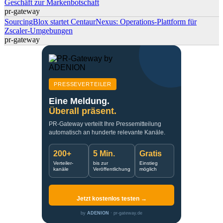
Geschäft zur Markenbotschaft
pr-gateway
SourcingBlox startet CentaurNexus: Operations-Plattform für
Zscaler-Umgebungen
pr-gateway
PRESSEVERTEILER
Eine Meldung.
Überall präsent.
PR-Gateway verteilt Ihre Pressemitteilung
automatisch an hunderte relevante Kanäle.
200+
5 Min.
Gratis
Verteiler-
bis zur
Einstieg
kanäle
Veröffentlichung
möglich
Jetzt kostenlos testen →
by
ADENION
· pr-gateway.de