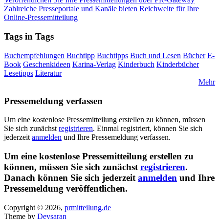
Zahlreiche Presseportale und Kanäle bieten Reichweite für Ihre
Online-Pressemitteilung
Tags in Tags
Buchempfehlungen
Buchtipp
Buchtipps
Buch und Lesen
Bücher
E-
Book
Geschenkideen
Karina-Verlag
Kinderbuch
Kinderbücher
Lesetipps
Literatur
Mehr
Pressemeldung verfassen
Um eine kostenlose Pressemitteilung erstellen zu können, müssen
Sie sich zunächst
registrieren
. Einmal registriert, können Sie sich
jederzeit
anmelden
und Ihre Pressemeldung verfassen.
Um eine kostenlose Pressemitteilung erstellen zu
können, müssen Sie sich zunächst
registrieren
.
Danach können Sie sich jederzeit
anmelden
und Ihre
Pressemeldung veröffentlichen.
Copyright © 2026,
prmitteilung.de
Theme by
Devsaran