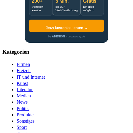
200+
5 Min.
Gratis
Verteiler-
bis zur
Einstieg
kanäle
Veröffentlichung
möglich
Jetzt kostenlos testen →
by
ADENION
· pr-gateway.de
Kategorien
Firmen
Freizeit
IT und Internet
Kunst
Literatur
Medien
News
Politik
Produkte
Sonstiges
Sport