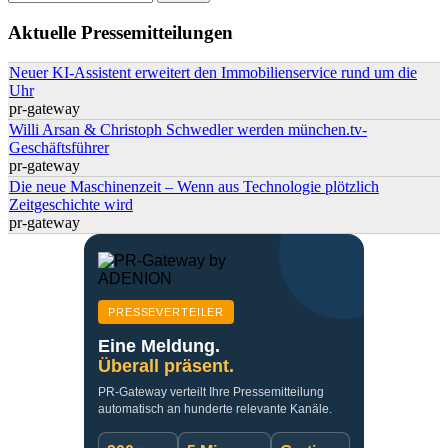
Suchformular
Aktuelle Pressemitteilungen
Neuer KI-Assistent erweitert den Immobilienservice rund um die
Uhr
pr-gateway
Willi Arsan & Christoph Schwedler werden münchen.tv-
Geschäftsführer
pr-gateway
Die neue Maschinenzeit – Wenn aus Technologie plötzlich
Zeitgeschichte wird
pr-gateway
PRESSEVERTEILER
Eine Meldung.
Überall präsent.
PR-Gateway verteilt Ihre Pressemitteilung
automatisch an hunderte relevante Kanäle.