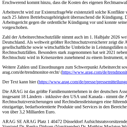
Erschwerend kommt hinzu, dass die Kosten des eigenen Rechtsanwalt
Arbeitsrecht wird zur ExistenzfrageWie existenziell solche Konflikte 
nach 25 Jahren Betriebszugehörigkeit überraschend die Kündigung. De
Arbeitsgericht gegen die ordentliche Kündigung vor und konnte seinen
vorgeschoben.
Zahl der Arbeitsrechtsschutzfälle nimmt auch im 1. Halbjahr 2026 we
Deutschland. Als weltweit größter Rechtsschutzversicherer zeigt die
gesellschaftliche sowie wirtschaftliche Umbrüche in Leistungsfälle
Rechtsschutzfällen. Besonders stark zugenommen hat seit 2021 neben
Rechtsschutz wird in Krisenzeiten zunehmend zu einem Instrument, mi
Weitere Zahlen und Einordnungen zum Schwerpunkt Arbeitsrecht so
arag.com/de/trendmonitor-recht/ (
https://www.arag.com/de/trendmonit
Der Text kann hier (
https://www.arag.com/de/presse/pressemitteilung
Die ARAG ist das größte Familienunternehmen in der deutschen Assekura
insgesamt 18 Ländern - inklusive den USA und Kanada - nimmt die AR
Rechtsschutzversicherungen und Rechtsdienstleistungen eine führen
einzigartige, bedarfsorientierte Produkte und Services in den Berei
von über 3,2 Milliarden Euro.
ARAG SE ARAG Platz 1 40472 Düsseldorf Aufsichtsratsvorsitzender 
Vorstand Dr. Renko Dirksen (Vorsitzender) Dr. Matthias Maslaton 