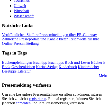
Tourismus
Umwelt
Wirtschaft
Wissenschaft
Nützliche Links
Veröffentlichen Sie Ihre Pressemitteilungen über PR-Gateway
Zahlreiche Presseportale und Kanäle bieten Reichweite für Ihre
Online-Pressemitteilung
Tags in Tags
Buchempfehlungen
Buchtipp
Buchtipps
Buch und Lesen
Bücher
E-
Book
Geschenkideen
Karina-Verlag
Kinderbuch
Kinderbücher
Lesetipps
Literatur
Mehr
Pressemeldung verfassen
Um eine kostenlose Pressemitteilung erstellen zu können, müssen
Sie sich zunächst
registrieren
. Einmal registriert, können Sie sich
jederzeit
anmelden
und Ihre Pressemeldung verfassen.