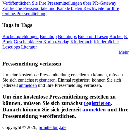
Veröffentlichen Sie Ihre Pressemitteilungen über PR-Gateway
Zahlreiche Presseportale und Kanäle bieten Reichweite für Ihre
Online-Pressemitteilung
Tags in Tags
Buchempfehlungen
Buchtipp
Buchtipps
Buch und Lesen
Bücher
E-
Book
Geschenkideen
Karina-Verlag
Kinderbuch
Kinderbücher
Lesetipps
Literatur
Mehr
Pressemeldung verfassen
Um eine kostenlose Pressemitteilung erstellen zu können, müssen
Sie sich zunächst
registrieren
. Einmal registriert, können Sie sich
jederzeit
anmelden
und Ihre Pressemeldung verfassen.
Um eine kostenlose Pressemitteilung erstellen zu
können, müssen Sie sich zunächst
registrieren
.
Danach können Sie sich jederzeit
anmelden
und Ihre
Pressemeldung veröffentlichen.
Copyright © 2026,
prmitteilung.de