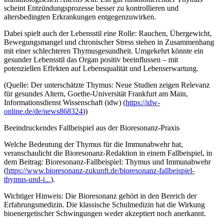
scheint Entzündungsprozesse besser zu kontrollieren und
altersbedingten Erkrankungen entgegenzuwirken.
Dabei spielt auch der Lebensstil eine Rolle: Rauchen, Übergewicht,
Bewegungsmangel und chronischer Stress stehen in Zusammenhang
mit einer schlechteren Thymusgesundheit. Umgekehrt könnte ein
gesunder Lebensstil das Organ positiv beeinflussen – mit
potenziellen Effekten auf Lebensqualität und Lebenserwartung.
(Quelle: Der unterschätzte Thymus: Neue Studien zeigen Relevanz
für gesundes Altern, Goethe-Universität Frankfurt am Main,
Informationsdienst Wissenschaft (idw) (
https://idw-
online.de/de/news868324
))
Beeindruckendes Fallbeispiel aus der Bioresonanz-Praxis
Welche Bedeutung der Thymus für die Immunabwehr hat,
veranschaulicht die Bioresonanz-Redaktion in einem Fallbeispiel, in
dem Beitrag: Bioresonanz-Fallbeispiel: Thymus und Immunabwehr
(
https://www.bioresonanz-zukunft.de/bioresonanz-fallbeispiel-
thymus-und-i...
).
Wichtiger Hinweis: Die Bioresonanz gehört in den Bereich der
Erfahrungsmedizin. Die klassische Schulmedizin hat die Wirkung
bioenergetischer Schwingungen weder akzeptiert noch anerkannt.