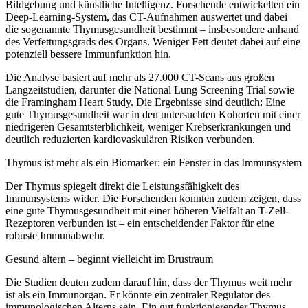
Bildgebung und künstliche Intelligenz. Forschende entwickelten ein
Deep-Learning-System, das CT-Aufnahmen auswertet und dabei
die sogenannte Thymusgesundheit bestimmt – insbesondere anhand
des Verfettungsgrads des Organs. Weniger Fett deutet dabei auf eine
potenziell bessere Immunfunktion hin.
Die Analyse basiert auf mehr als 27.000 CT-Scans aus großen
Langzeitstudien, darunter die National Lung Screening Trial sowie
die Framingham Heart Study. Die Ergebnisse sind deutlich: Eine
gute Thymusgesundheit war in den untersuchten Kohorten mit einer
niedrigeren Gesamtsterblichkeit, weniger Krebserkrankungen und
deutlich reduzierten kardiovaskulären Risiken verbunden.
Thymus ist mehr als ein Biomarker: ein Fenster in das Immunsystem
Der Thymus spiegelt direkt die Leistungsfähigkeit des
Immunsystems wider. Die Forschenden konnten zudem zeigen, dass
eine gute Thymusgesundheit mit einer höheren Vielfalt an T-Zell-
Rezeptoren verbunden ist – ein entscheidender Faktor für eine
robuste Immunabwehr.
Gesund altern – beginnt vielleicht im Brustraum
Die Studien deuten zudem darauf hin, dass der Thymus weit mehr
ist als ein Immunorgan. Er könnte ein zentraler Regulator des
immunologischen Alterns sein. Ein gut funktionierender Thymus