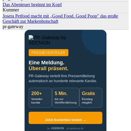
Das Abenteuer beginnt im Kopf
Kummer
Josera Petfood macht mit „Good Food. Good Poop" das große
Geschäft zur Markenbotschaft
pr-gateway
PRESSEVERTEILER
Eine Meldung.
Überall präsent.
PR-Gateway verteilt Ihre Pressemitteilung
automatisch an hunderte relevante Kanäle.
200+
5 Min.
Gratis
Verteiler-
bis zur
Einstieg
kanäle
Veröffentlichung
möglich
Jetzt kostenlos testen →
by
ADENION
· pr-gateway.de