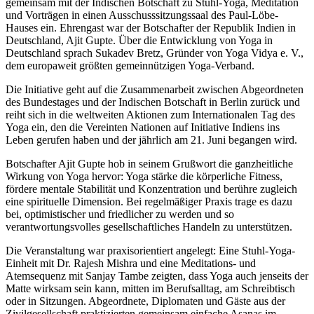
gemeinsam mit der Indischen Botschaft zu Stuhl-Yoga, Meditation
und Vorträgen in einen Ausschusssitzungssaal des Paul-Löbe-
Hauses ein. Ehrengast war der Botschafter der Republik Indien in
Deutschland, Ajit Gupte. Über die Entwicklung von Yoga in
Deutschland sprach Sukadev Bretz, Gründer von Yoga Vidya e. V.,
dem europaweit größten gemeinnützigen Yoga-Verband.
Die Initiative geht auf die Zusammenarbeit zwischen Abgeordneten
des Bundestages und der Indischen Botschaft in Berlin zurück und
reiht sich in die weltweiten Aktionen zum Internationalen Tag des
Yoga ein, den die Vereinten Nationen auf Initiative Indiens ins
Leben gerufen haben und der jährlich am 21. Juni begangen wird.
Botschafter Ajit Gupte hob in seinem Grußwort die ganzheitliche
Wirkung von Yoga hervor: Yoga stärke die körperliche Fitness,
fördere mentale Stabilität und Konzentration und berühre zugleich
eine spirituelle Dimension. Bei regelmäßiger Praxis trage es dazu
bei, optimistischer und friedlicher zu werden und so
verantwortungsvolles gesellschaftliches Handeln zu unterstützen.
Die Veranstaltung war praxisorientiert angelegt: Eine Stuhl-Yoga-
Einheit mit Dr. Rajesh Mishra und eine Meditations- und
Atemsequenz mit Sanjay Tambe zeigten, dass Yoga auch jenseits der
Matte wirksam sein kann, mitten im Berufsalltag, am Schreibtisch
oder in Sitzungen. Abgeordnete, Diplomaten und Gäste aus der
Zivilgesellschaft praktizierten gemeinsam einfache Asanas im