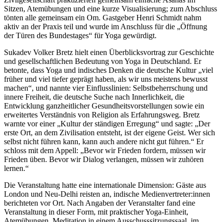
Sitzen, Atemübungen und eine kurze Visualisierung; zum Abschluss
tönten alle gemeinsam ein Om. Gastgeber Henri Schmidt nahm
aktiv an der Praxis teil und wurde im Anschluss für die „Öffnung
der Türen des Bundestages“ für Yoga gewürdigt.
Sukadev Volker Bretz hielt einen Überblicksvortrag zur Geschichte
und gesellschaftlichen Bedeutung von Yoga in Deutschland. Er
betonte, dass Yoga und indisches Denken die deutsche Kultur „viel
früher und viel tiefer geprägt haben, als wir uns meistens bewusst
machen“, und nannte vier Einflusslinien: Selbstbeherrschung und
innere Freiheit, die deutsche Suche nach Innerlichkeit, die
Entwicklung ganzheitlicher Gesundheitsvorstellungen sowie ein
erweitertes Verständnis von Religion als Erfahrungsweg. Bretz
warnte vor einer „Kultur der ständigen Erregung“ und sagte: „Der
erste Ort, an dem Zivilisation entsteht, ist der eigene Geist. Wer sich
selbst nicht führen kann, kann auch andere nicht gut führen.“ Er
schloss mit dem Appell: „Bevor wir Frieden fordern, müssen wir
Frieden üben. Bevor wir Dialog verlangen, müssen wir zuhören
lernen.“
Die Veranstaltung hatte eine internationale Dimension: Gäste aus
London und Neu-Delhi reisten an, indische Medienvertreter:innen
berichteten vor Ort. Nach Angaben der Veranstalter fand eine
Veranstaltung in dieser Form, mit praktischer Yoga-Einheit,
Atemübungen, Meditation in einem Ausschusssitzungssaal, im