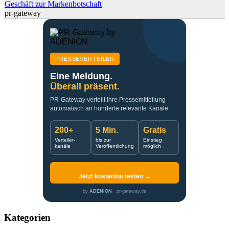
Geschäft zur Markenbotschaft
pr-gateway
PRESSEVERTEILER
Eine Meldung.
Überall präsent.
PR-Gateway verteilt Ihre Pressemitteilung
automatisch an hunderte relevante Kanäle.
200+
5 Min.
Gratis
Verteiler-
bis zur
Einstieg
kanäle
Veröffentlichung
möglich
Jetzt kostenlos testen →
by
ADENION
· pr-gateway.de
Kategorien