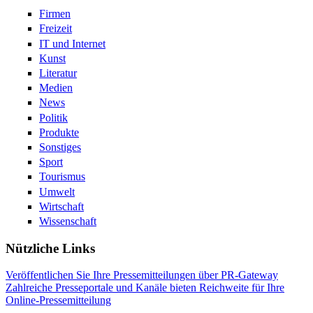
Firmen
Freizeit
IT und Internet
Kunst
Literatur
Medien
News
Politik
Produkte
Sonstiges
Sport
Tourismus
Umwelt
Wirtschaft
Wissenschaft
Nützliche Links
Veröffentlichen Sie Ihre Pressemitteilungen über PR-Gateway
Zahlreiche Presseportale und Kanäle bieten Reichweite für Ihre
Online-Pressemitteilung