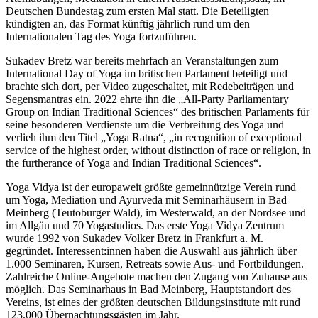
Deutschen Bundestag zum ersten Mal statt. Die Beteiligten
kündigten an, das Format künftig jährlich rund um den
Internationalen Tag des Yoga fortzuführen.
Sukadev Bretz war bereits mehrfach an Veranstaltungen zum
International Day of Yoga im britischen Parlament beteiligt und
brachte sich dort, per Video zugeschaltet, mit Redebeiträgen und
Segensmantras ein. 2022 ehrte ihn die „All-Party Parliamentary
Group on Indian Traditional Sciences“ des britischen Parlaments für
seine besonderen Verdienste um die Verbreitung des Yoga und
verlieh ihm den Titel „Yoga Ratna“, „in recognition of exceptional
service of the highest order, without distinction of race or religion, in
the furtherance of Yoga and Indian Traditional Sciences“.
Yoga Vidya ist der europaweit größte gemeinnützige Verein rund
um Yoga, Mediation und Ayurveda mit Seminarhäusern in Bad
Meinberg (Teutoburger Wald), im Westerwald, an der Nordsee und
im Allgäu und 70 Yogastudios. Das erste Yoga Vidya Zentrum
wurde 1992 von Sukadev Volker Bretz in Frankfurt a. M.
gegründet. Interessent:innen haben die Auswahl aus jährlich über
1.000 Seminaren, Kursen, Retreats sowie Aus- und Fortbildungen.
Zahlreiche Online-Angebote machen den Zugang von Zuhause aus
möglich. Das Seminarhaus in Bad Meinberg, Hauptstandort des
Vereins, ist eines der größten deutschen Bildungsinstitute mit rund
123.000 Übernachtungsgästen im Jahr.