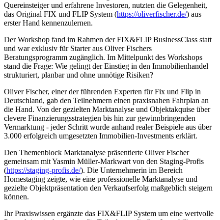
Quereinsteiger und erfahrene Investoren, nutzten die Gelegenheit,
das Original FIX und FLIP System (
https://oliverfischer.de/
) aus
erster Hand kennenzulernen.
Der Workshop fand im Rahmen der FIX&FLIP BusinessClass statt
und war exklusiv für Starter aus Oliver Fischers
Beratungsprogramm zugänglich. Im Mittelpunkt des Workshops
stand die Frage: Wie gelingt der Einstieg in den Immobilienhandel
strukturiert, planbar und ohne unnötige Risiken?
Oliver Fischer, einer der führenden Experten für Fix und Flip in
Deutschland, gab den Teilnehmern einen praxisnahen Fahrplan an
die Hand. Von der gezielten Marktanalyse und Objektakquise über
clevere Finanzierungsstrategien bis hin zur gewinnbringenden
Vermarktung - jeder Schritt wurde anhand realer Beispiele aus über
3.000 erfolgreich umgesetzten Immobilien-Investments erklärt.
Den Themenblock Marktanalyse präsentierte Oliver Fischer
gemeinsam mit Yasmin Müller-Markwart von den Staging-Profis
(
https://staging-profis.de/
). Die Unternehmerin im Bereich
Homestaging zeigte, wie eine professionelle Marktanalyse und
gezielte Objektpräsentation den Verkaufserfolg maßgeblich steigern
können.
Ihr Praxiswissen ergänzte das FIX&FLIP System um eine wertvolle