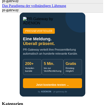
pr-gateway
Das Paradigma der vollständigen Lähmung
pr-gateway
PRESSEVERTEILER
Eine Meldung.
Überall präsent.
PR-Gateway verteilt Ihre Pressemitteilung
automatisch an hunderte relevante Kanäle.
200+
5 Min.
Gratis
Verteiler-
bis zur
Einstieg
kanäle
Veröffentlichung
möglich
Jetzt kostenlos testen →
by
ADENION
· pr-gateway.de
Kategorien