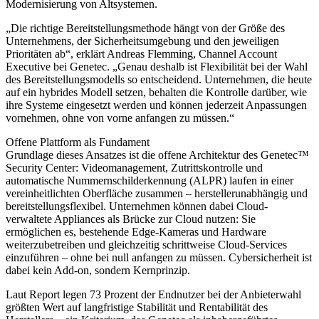
Modernisierung von Altsystemen.
„Die richtige Bereitstellungsmethode hängt von der Größe des
Unternehmens, der Sicherheitsumgebung und den jeweiligen
Prioritäten ab“, erklärt Andreas Flemming, Channel Account
Executive bei Genetec. „Genau deshalb ist Flexibilität bei der Wahl
des Bereitstellungsmodells so entscheidend. Unternehmen, die heute
auf ein hybrides Modell setzen, behalten die Kontrolle darüber, wie
ihre Systeme eingesetzt werden und können jederzeit Anpassungen
vornehmen, ohne von vorne anfangen zu müssen.“
Offene Plattform als Fundament
Grundlage dieses Ansatzes ist die offene Architektur des Genetec™
Security Center: Videomanagement, Zutrittskontrolle und
automatische Nummernschilderkennung (ALPR) laufen in einer
vereinheitlichten Oberfläche zusammen – herstellerunabhängig und
bereitstellungsflexibel. Unternehmen können dabei Cloud-
verwaltete Appliances als Brücke zur Cloud nutzen: Sie
ermöglichen es, bestehende Edge-Kameras und Hardware
weiterzubetreiben und gleichzeitig schrittweise Cloud-Services
einzuführen – ohne bei null anfangen zu müssen. Cybersicherheit ist
dabei kein Add-on, sondern Kernprinzip.
Laut Report legen 73 Prozent der Endnutzer bei der Anbieterwahl
größten Wert auf langfristige Stabilität und Rentabilität des