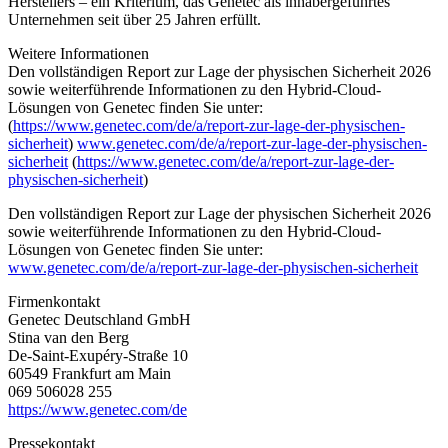
Herstellers – ein Kriterium, das Genetec als inhabergeführtes
Unternehmen seit über 25 Jahren erfüllt.
Weitere Informationen
Den vollständigen Report zur Lage der physischen Sicherheit 2026
sowie weiterführende Informationen zu den Hybrid-Cloud-
Lösungen von Genetec finden Sie unter:
(
https://www.genetec.com/de/a/report-zur-lage-der-physischen-
sicherheit
)
www.genetec.com/de/a/report-zur-lage-der-physischen-
sicherheit
(
https://www.genetec.com/de/a/report-zur-lage-der-
physischen-sicherheit
)
Den vollständigen Report zur Lage der physischen Sicherheit 2026
sowie weiterführende Informationen zu den Hybrid-Cloud-
Lösungen von Genetec finden Sie unter:
www.genetec.com/de/a/report-zur-lage-der-physischen-sicherheit
Firmenkontakt
Genetec Deutschland GmbH
Stina van den Berg
De-Saint-Exupéry-Straße 10
60549 Frankfurt am Main
069 506028 255
https://www.genetec.com/de
Pressekontakt