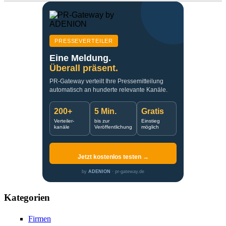
PRESSEVERTEILER
Eine Meldung.
Überall präsent.
PR-Gateway verteilt Ihre Pressemitteilung
automatisch an hunderte relevante Kanäle.
200+
5 Min.
Gratis
Verteiler-
bis zur
Einstieg
kanäle
Veröffentlichung
möglich
Jetzt kostenlos testen →
by
ADENION
· pr-gateway.de
Kategorien
Firmen