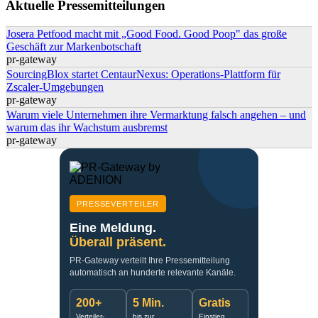
Aktuelle Pressemitteilungen
Josera Petfood macht mit „Good Food. Good Poop" das große
Geschäft zur Markenbotschaft
pr-gateway
SourcingBlox startet CentaurNexus: Operations-Plattform für
Zscaler-Umgebungen
pr-gateway
Warum viele Unternehmen ihre Vermarktung falsch angehen – und
warum das ihr Wachstum ausbremst
pr-gateway
PRESSEVERTEILER
Eine Meldung.
Überall präsent.
PR-Gateway verteilt Ihre Pressemitteilung
automatisch an hunderte relevante Kanäle.
200+
5 Min.
Gratis
Verteiler-
bis zur
Einstieg