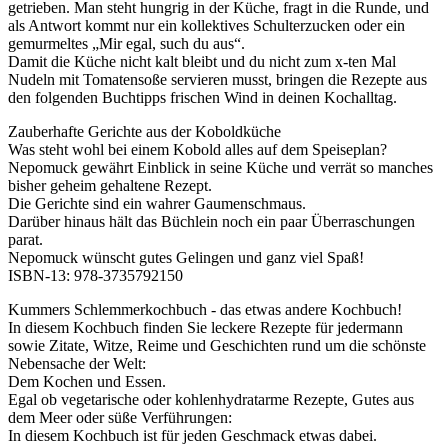
getrieben. Man steht hungrig in der Küche, fragt in die Runde, und
als Antwort kommt nur ein kollektives Schulterzucken oder ein
gemurmeltes „Mir egal, such du aus“.
Damit die Küche nicht kalt bleibt und du nicht zum x-ten Mal
Nudeln mit Tomatensoße servieren musst, bringen die Rezepte aus
den folgenden Buchtipps frischen Wind in deinen Kochalltag.
Zauberhafte Gerichte aus der Koboldküche
Was steht wohl bei einem Kobold alles auf dem Speiseplan?
Nepomuck gewährt Einblick in seine Küche und verrät so manches
bisher geheim gehaltene Rezept.
Die Gerichte sind ein wahrer Gaumenschmaus.
Darüber hinaus hält das Büchlein noch ein paar Überraschungen
parat.
Nepomuck wünscht gutes Gelingen und ganz viel Spaß!
ISBN-13:‎ 978-3735792150
Kummers Schlemmerkochbuch - das etwas andere Kochbuch!
In diesem Kochbuch finden Sie leckere Rezepte für jedermann
sowie Zitate, Witze, Reime und Geschichten rund um die schönste
Nebensache der Welt:
Dem Kochen und Essen.
Egal ob vegetarische oder kohlenhydratarme Rezepte, Gutes aus
dem Meer oder süße Verführungen:
In diesem Kochbuch ist für jeden Geschmack etwas dabei.