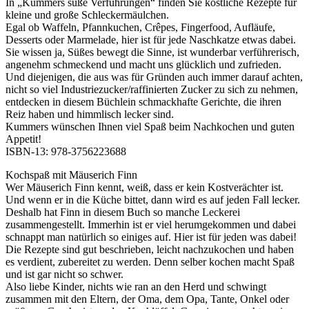
In „Kummers süße Verführungen“ finden Sie köstliche Rezepte für
kleine und große Schleckermäulchen.
Egal ob Waffeln, Pfannkuchen, Crêpes, Fingerfood, Aufläufe,
Desserts oder Marmelade, hier ist für jede Naschkatze etwas dabei.
Sie wissen ja, Süßes bewegt die Sinne, ist wunderbar verführerisch,
angenehm schmeckend und macht uns glücklich und zufrieden.
Und diejenigen, die aus was für Gründen auch immer darauf achten,
nicht so viel Industriezucker/raffinierten Zucker zu sich zu nehmen,
entdecken in diesem Büchlein schmackhafte Gerichte, die ihren
Reiz haben und himmlisch lecker sind.
Kummers wünschen Ihnen viel Spaß beim Nachkochen und guten
Appetit!
ISBN-13: ‎978-3756223688
Kochspaß mit Mäuserich Finn
Wer Mäuserich Finn kennt, weiß, dass er kein Kostverächter ist.
Und wenn er in die Küche bittet, dann wird es auf jeden Fall lecker.
Deshalb hat Finn in diesem Buch so manche Leckerei
zusammengestellt. Immerhin ist er viel herumgekommen und dabei
schnappt man natürlich so einiges auf. Hier ist für jeden was dabei!
Die Rezepte sind gut beschrieben, leicht nachzukochen und haben
es verdient, zubereitet zu werden. Denn selber kochen macht Spaß
und ist gar nicht so schwer.
Also liebe Kinder, nichts wie ran an den Herd und schwingt
zusammen mit den Eltern, der Oma, dem Opa, Tante, Onkel oder