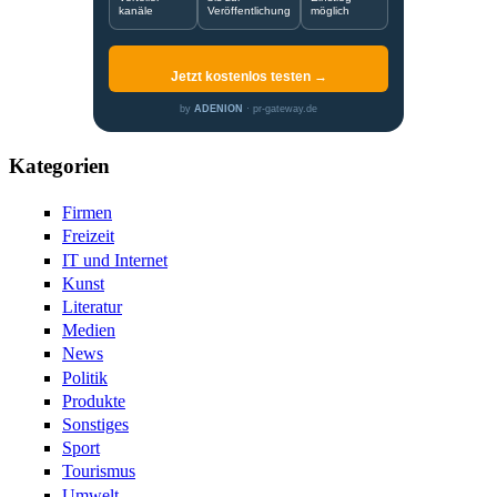
kanäle
Veröffentlichung
möglich
Jetzt kostenlos testen →
by
ADENION
· pr-gateway.de
Kategorien
Firmen
Freizeit
IT und Internet
Kunst
Literatur
Medien
News
Politik
Produkte
Sonstiges
Sport
Tourismus
Umwelt