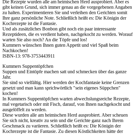
Die Rezepte wurden alle am heimischen Herd ausprobiert. Aber es
gibt keinen Grund, sich immer genau an die vorgegebenen Angaben
zu halten. Experimentieren Sie und verleihen den Gerichten somit
Ihre ganz persönliche Note. Schließlich heißt es: Die Königin der
Kochrezepte ist die Fantasie.
Und als zusätzliches Bonbon gibt noch ein paar interessante
Rezeptideen, die es verdient haben, nachgekocht zu werden. Worauf
warten Sie also noch? An die Töpfe und los!
Kummers wünschen Ihnen guten Appetit und viel Spaß beim
Nachkochen!
ISBN-13:‎ 978-3753443911
Kummers Suppentöpfchen
Suppen und Eintöpfe machen satt und schmecken über das ganze
Jahr.
Sie sind so vielfältig. Hier werden der Kochfantasie keine Grenzen
gesetzt und man kann sprichwörtlich "sein eigenes Süppchen"
kochen!
In Kummers Suppentöpfchen warten abwechslungsreiche Rezepte,
mal vegetarisch oder mit Fisch, darauf, von Ihnen nachgekocht und
ausgelöffelt zu werden.
Diese wurden alle am heimischen Herd ausprobiert. Aber scheuen
Sie sich nicht, kreativ zu sein und die Gerichte ganz nach Ihrem
Geschmack zu variieren. Schließlich heißt es: Die Königin der
Kochrezepte ist die Fantasie. Zu diesen Köstlichkeiten hätte der