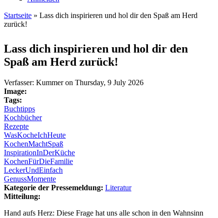
Startseite
» Lass dich inspirieren und hol dir den Spaß am Herd
zurück!
Sie sind hier
Lass dich inspirieren und hol dir den
Spaß am Herd zurück!
Verfasser:
Kummer
on
Thursday, 9 July 2026
Image:
Tags:
Buchtipps
Kochbücher
Rezepte
WasKocheIchHeute
KochenMachtSpaß
InspirationInDerKüche
KochenFürDieFamilie
LeckerUndEinfach
GenussMomente
Kategorie der Pressemeldung:
Literatur
Mitteilung:
Hand aufs Herz: Diese Frage hat uns alle schon in den Wahnsinn