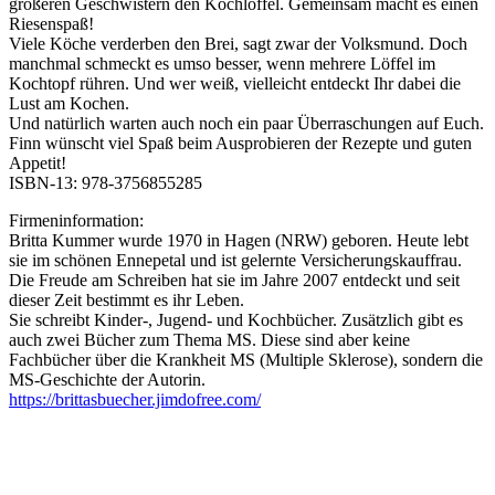
größeren Geschwistern den Kochlöffel. Gemeinsam macht es einen
Riesenspaß!
Viele Köche verderben den Brei, sagt zwar der Volksmund. Doch
manchmal schmeckt es umso besser, wenn mehrere Löffel im
Kochtopf rühren. Und wer weiß, vielleicht entdeckt Ihr dabei die
Lust am Kochen.
Und natürlich warten auch noch ein paar Überraschungen auf Euch.
Finn wünscht viel Spaß beim Ausprobieren der Rezepte und guten
Appetit!
ISBN-13: 978-3756855285
Firmeninformation:
Britta Kummer wurde 1970 in Hagen (NRW) geboren. Heute lebt
sie im schönen Ennepetal und ist gelernte Versicherungskauffrau.
Die Freude am Schreiben hat sie im Jahre 2007 entdeckt und seit
dieser Zeit bestimmt es ihr Leben.
Sie schreibt Kinder-, Jugend- und Kochbücher. Zusätzlich gibt es
auch zwei Bücher zum Thema MS. Diese sind aber keine
Fachbücher über die Krankheit MS (Multiple Sklerose), sondern die
MS-Geschichte der Autorin.
https://brittasbuecher.jimdofree.com/