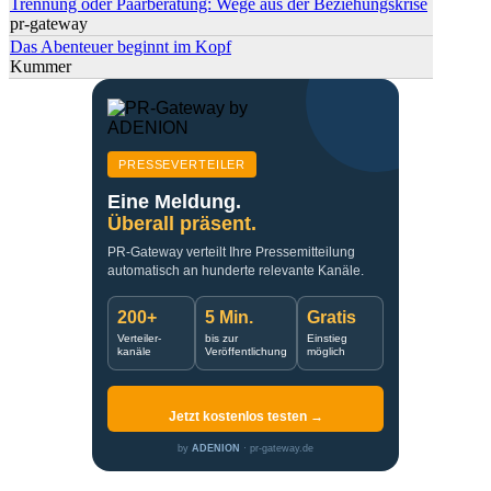
Trennung oder Paarberatung: Wege aus der Beziehungskrise
pr-gateway
Das Abenteuer beginnt im Kopf
Kummer
PRESSEVERTEILER
Eine Meldung.
Überall präsent.
PR-Gateway verteilt Ihre Pressemitteilung
automatisch an hunderte relevante Kanäle.
200+
5 Min.
Gratis
Verteiler-
bis zur
Einstieg
kanäle
Veröffentlichung
möglich
Jetzt kostenlos testen →
by
ADENION
· pr-gateway.de