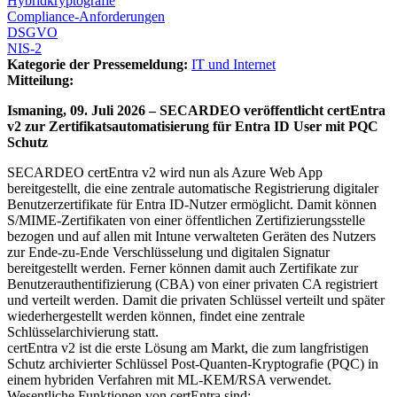
Hybridkryptografie
Compliance-Anforderungen
DSGVO
NIS-2
Kategorie der Pressemeldung:
IT und Internet
Mitteilung:
Ismaning, 09. Juli 2026 – SECARDEO veröffentlicht certEntra
v2 zur Zertifikatsautomatisierung für Entra ID User mit PQC
Schutz
SECARDEO certEntra v2 wird nun als Azure Web App
bereitgestellt, die eine zentrale automatische Registrierung digitaler
Benutzerzertifikate für Entra ID-Nutzer ermöglicht. Damit können
S/MIME-Zertifikaten von einer öffentlichen Zertifizierungsstelle
bezogen und auf allen mit Intune verwalteten Geräten des Nutzers
zur Ende-zu-Ende Verschlüsselung und digitalen Signatur
bereitgestellt werden. Ferner können damit auch Zertifikate zur
Benutzerauthentifizierung (CBA) von einer privaten CA registriert
und verteilt werden. Damit die privaten Schlüssel verteilt und später
wiederhergestellt werden können, findet eine zentrale
Schlüsselarchivierung statt.
certEntra v2 ist die erste Lösung am Markt, die zum langfristigen
Schutz archivierter Schlüssel Post-Quanten-Kryptografie (PQC) in
einem hybriden Verfahren mit ML-KEM/RSA verwendet.
Wesentliche Funktionen von certEntra sind: