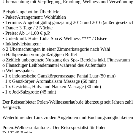
Übernachtung mit Verpflegung, Erholung, Wellness und Verwöhnung
Beispielangebot im Überblick:
• Paket/Arrangement: Wohlfühlen
• Termine: Angebot gültig ganzjährig 2015 und 2016 (außer gesetzlic
• Dauer: 3 Tage / 2 Nächte
• Preise: Ab 141,00 € p.P.
• Unterkunft: Hotel Lidia Spa & Wellness **** / Ostsee
• Inklusivleistungen:
o 2 Übernachtungen in einer Zimmerkategorie nach Wahl
o Halbpension vom großzügigen Buffet
o Zeitlich unbegrenzte Nutzung des Spa- Bereichs inkl. Fitnessraum
o Flauschiger Leihbademantel während des Aufenthalts
o Wellnesspaket:
- 1 x indonesische Ganzkörpermassage Pantai Luar (50 min)
- 1 x Ganzkörper-Aromabalsam-Massage (60 min)
- 1 x Gesichts-, Hals- und Nacken Massage (30 min)
- 1 x Jod-Salzgrotte (45 min)
Der Reiseanbieter Polen-Wellnessurlaub.de überzeugt seit Jahren zahl
Vergleich.
Weiterführender Link zu den Angeboten und Buchungsmöglichkeite
Polen-Wellnessurlaub.de - Der Reisespezialist für Polen
D-12249 Berlin