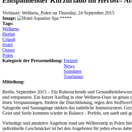
Entspannender Kurzurlaub im Herbst– Attr
Verfasser:
Wellness_Polen
on
Thursday, 24 September 2015
Image:
Tags:
Wellness
Herbst
Urlaub
Hotel
Ostsee
Polen
Kategorie der Pressemeldung:
Freizeit
News
Sonstiges
Tourismus
Mitteilung:
Berlin, September 2015 – Für Ruhesuchende und Gesundheitsbewusste 
und entspannen. Ein kurzer Ausflug in eine Wellness-Oase ist genau
lösen Verspannungen, fördern die Durchblutung, regen den Stoffwechs
Salzgrotte und Saunagänge stärken das natürliche Immunsystem. Gezi
Geist und Seele kommen wieder in Balance - Perfekt, um sanft und gesu
Vielseitige und attraktive Angebote rund um Wellnesstrip in Polen bie
individuelle Geschmäcker ist bei den Angeboten für jeden etwas da