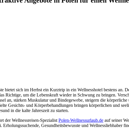
aktive Angebote in Polen für einen Wellne
bietet sich im Herbst ein Kurztrip in ein Wellnesshotel bestens an. 
 das Richtige, um die Lebenskraft wieder in Schwung zu bringen. Vers
el an, stärken Muskulatur und Bindegewebe, steigern die körperliche 
elte Gesichts- und Körperbehandlungen bringen körperlichen und seel
nd in die kalte Jahreszeit zu starten.
tet der Wellnessreisen-Spezialist
Polen-Wellnessurlaub.de
auf seiner We
bei. Erholungssuchende, Gesundheitsbewusste und Wellnessliebhaber f