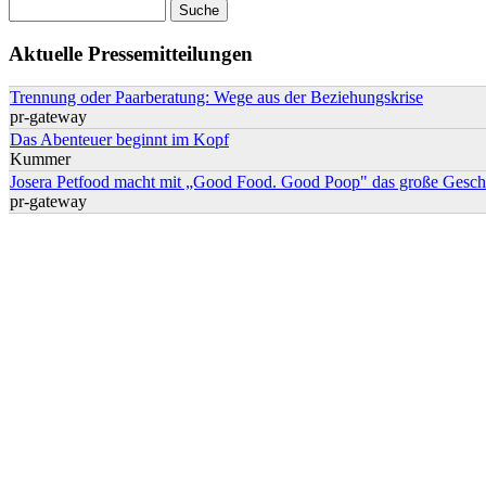
Suche
Suchformular
Aktuelle Pressemitteilungen
Trennung oder Paarberatung: Wege aus der Beziehungskrise
pr-gateway
Das Abenteuer beginnt im Kopf
Kummer
Josera Petfood macht mit „Good Food. Good Poop" das große Geschä
pr-gateway