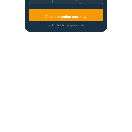
Jetzt kostenlos testen →
by
ADENION
· pr-gateway.de