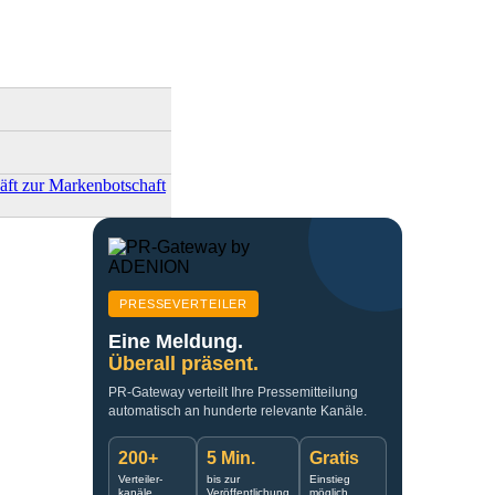
ft zur Markenbotschaft
PRESSEVERTEILER
Eine Meldung.
Überall präsent.
PR-Gateway verteilt Ihre Pressemitteilung
automatisch an hunderte relevante Kanäle.
200+
5 Min.
Gratis
Verteiler-
bis zur
Einstieg
kanäle
Veröffentlichung
möglich