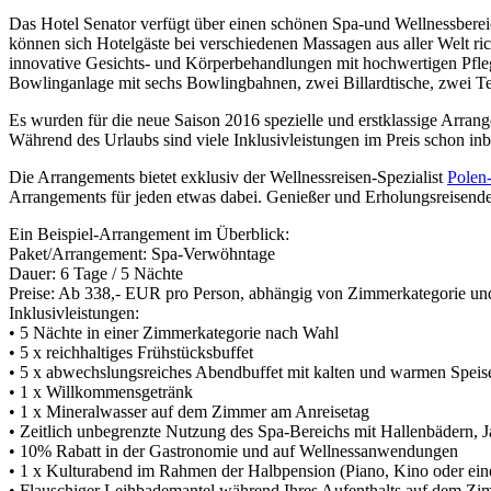
Das Hotel Senator verfügt über einen schönen Spa-und Wellnessbere
können sich Hotelgäste bei verschiedenen Massagen aus aller Welt r
innovative Gesichts- und Körperbehandlungen mit hochwertigen Pfleg
Bowlinganlage mit sechs Bowlingbahnen, zwei Billardtische, zwei Te
Es wurden für die neue Saison 2016 spezielle und erstklassige Arr
Während des Urlaubs sind viele Inklusivleistungen im Preis schon in
Die Arrangements bietet exklusiv der Wellnessreisen-Spezialist
Polen
Arrangements für jeden etwas dabei. Genießer und Erholungsreisen
Ein Beispiel-Arrangement im Überblick:
Paket/Arrangement: Spa-Verwöhntage
Dauer: 6 Tage / 5 Nächte
Preise: Ab 338,- EUR pro Person, abhängig von Zimmerkategorie und
Inklusivleistungen:
• 5 Nächte in einer Zimmerkategorie nach Wahl
• 5 x reichhaltiges Frühstücksbuffet
• 5 x abwechslungsreiches Abendbuffet mit kalten und warmen Speis
• 1 x Willkommensgetränk
• 1 x Mineralwasser auf dem Zimmer am Anreisetag
• Zeitlich unbegrenzte Nutzung des Spa-Bereichs mit Hallenbädern, J
• 10% Rabatt in der Gastronomie und auf Wellnessanwendungen
• 1 x Kulturabend im Rahmen der Halbpension (Piano, Kino oder ei
• Flauschiger Leihbademantel während Ihres Aufenthalts auf dem Zi