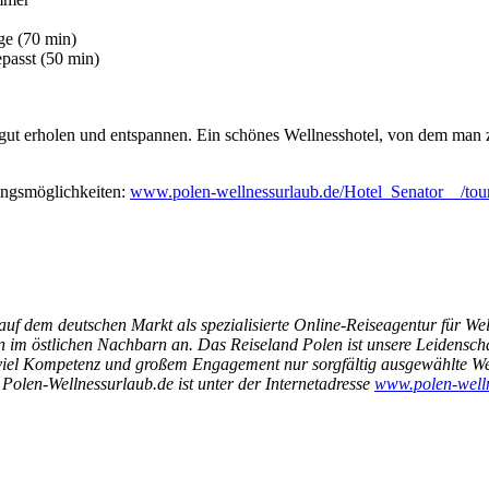
ge (70 min)
epasst (50 min)
 gut erholen und entspannen. Ein schönes Wellnesshotel, von dem man
ungsmöglichkeiten:
www.polen-wellnessurlaub.de/Hotel_Senator__/tour
f dem deutschen Markt als spezialisierte Online-Reiseagentur für Well
im östlichen Nachbarn an. Das Reiseland Polen ist unsere Leidenschaf
viel Kompetenz und großem Engagement nur sorgfältig ausgewählte We
 Polen-Wellnessurlaub.de ist unter der Internetadresse
www.polen-well