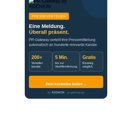
PRESSEVERTEILER
Eine Meldung.
Überall präsent.
PR-Gateway verteilt Ihre Pressemitteilung
automatisch an hunderte relevante Kanäle.
200+
5 Min.
Gratis
Verteiler-
bis zur
Einstieg
kanäle
Veröffentlichung
möglich
Jetzt kostenlos testen →
by
ADENION
· pr-gateway.de