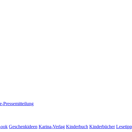
e-Pressemitteilung
Book
Geschenkideen
Karina-Verlag
Kinderbuch
Kinderbücher
Lesetipp