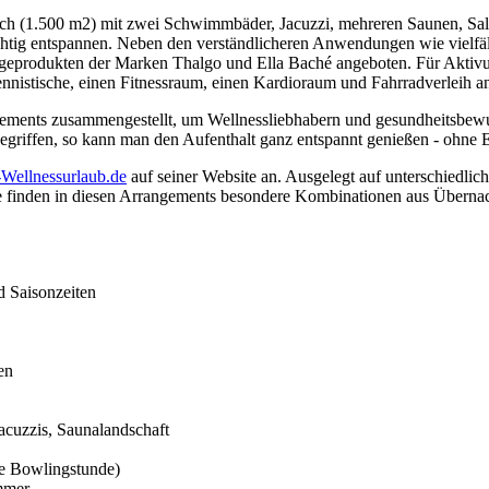
ich (1.500 m2) mit zwei Schwimmbäder, Jacuzzi, mehreren Saunen, Sal
ichtig entspannen. Neben den verständlicheren Anwendungen wie vielf
eprodukten der Marken Thalgo und Ella Baché angeboten. Für Aktivurla
nnistische, einen Fitnessraum, einen Kardioraum und Fahrradverleih a
angements zusammengestellt, um Wellnessliebhabern und gesundheitsbe
begriffen, so kann man den Aufenthalt ganz entspannt genießen - ohne 
-Wellnessurlaub.de
auf seiner Website an. Ausgelegt auf unterschiedlic
de finden in diesen Arrangements besondere Kombinationen aus Übern
 Saisonzeiten
en
acuzzis, Saunalandschaft
ne Bowlingstunde)
mmer