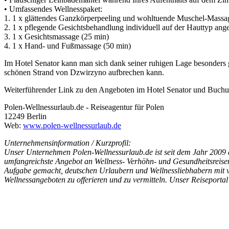
• Umfassendes Wellnesspaket:
1. 1 x glättendes Ganzkörperpeeling und wohltuende Muschel-Massa
2. 1 x pflegende Gesichtsbehandlung individuell auf der Hauttyp ang
3. 1 x Gesichtsmassage (25 min)
4. 1 x Hand- und Fußmassage (50 min)
Im Hotel Senator kann man sich dank seiner ruhigen Lage besonders
schönen Strand von Dzwirzyno aufbrechen kann.
Weiterführender Link zu den Angeboten im Hotel Senator und Buch
Polen-Wellnessurlaub.de - Reiseagentur für Polen
12249 Berlin
Web:
www.polen-wellnessurlaub.de
Unternehmensinformation / Kurzprofil:
Unser Unternehmen Polen-Wellnessurlaub.de ist seit dem Jahr 2009 au
umfangreichste Angebot an Wellness- Verhöhn- und Gesundheitsreisen 
Aufgabe gemacht, deutschen Urlaubern und Wellnessliebhabern mit 
Wellnessangeboten zu offerieren und zu vermitteln. Unser Reiseportal