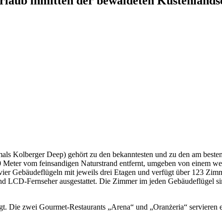
rlaub inmitten der bewaldeten Küstenlandsc
mals Kolberger Deep) gehört zu den bekanntesten und zu den am besten
00 Meter vom feinsandigen Naturstrand entfernt, umgeben von einem wei
 vier Gebäudeflügeln mit jeweils drei Etagen und verfügt über 123 Zimm
LCD-Fernseher ausgestattet. Die Zimmer im jeden Gebäudeflügel sind 
gt. Die zwei Gourmet-Restaurants „Arena“ und „Oranżeria“ servieren ein