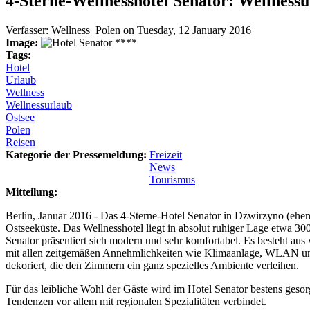
4-Sterne-Wellnesshotel Senator: Wellnessu
Verfasser:
Wellness_Polen
on
Tuesday, 12 January 2016
Image:
Tags:
Hotel
Urlaub
Wellness
Wellnessurlaub
Ostsee
Polen
Reisen
Kategorie der Pressemeldung:
Freizeit
News
Tourismus
Mitteilung:
Berlin, Januar 2016 - Das 4-Sterne-Hotel Senator in Dzwirzyno (ehe
Ostseeküste. Das Wellnesshotel liegt in absolut ruhiger Lage etwa 3
Senator präsentiert sich modern und sehr komfortabel. Es besteht aus
mit allen zeitgemäßen Annehmlichkeiten wie Klimaanlage, WLAN und 
dekoriert, die den Zimmern ein ganz spezielles Ambiente verleihen.
Für das leibliche Wohl der Gäste wird im Hotel Senator bestens gesor
Tendenzen vor allem mit regionalen Spezialitäten verbindet.