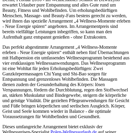
erwartet Urlauber pure Entspannung und alles Gute rund um
Beauty, Fitness und Wohlbefinden. Um erholungsbedürftigen
Menschen, Massage- und Beauty-Fans bestens gerecht zu werden,
wird ihnen das spezielle Arrangement „4 Wellness-Momente erleben
- Neue Energie spüren“ angeboten. Im Arrangementpreis sind
bereits vielfältige Leistungen inbegriffen, so kann man den
Aufenthalt ganz entspannt genießen - ohne Extrakosten.
Das perfekt abgestimmte Arrangement „4 Wellness-Momente
erleben - Neue Energie spüren“ enthält neben fünf Übernachtungen
mit Halbpension ein umfassendes Wellnessprogramm bestehend aus
vier erstklassigen Wellnessanwendungen. Das Wellnessprogramm
ist eine Wohltat für jeden Erholungsbedürftigen: Zwei
Ganzkörpermassagen Chi Yang und Shi-Bao sorgen für
Entspannung und grenzenloses Wohlbefinden. Die Massagen
dienen zudem der Gesunderhaltung des Körpers: lösen
Verspannungen, fördern die Durchblutung, regen den Stoffwechsel
an, stärken Muskulatur und Bindegewebe, steigern die körperliche
und geistige Vitalität. Die gezielten Pflegeanwendungen für Gesicht
und Füße bringen körperlichen und seelischen Ausgleich. Körper,
Geist und Seele kommen wieder in Balance - die optimale
Voraussetzungen für Wohlbefinden und Gesundheit.
Dieses umfangreiche Arrangement bietet exklusiv der
Wellnessreisen-Spezialist
Polen-Wellnessurlaub.de
auf seiner