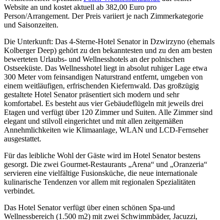
Website an und kostet aktuell ab 382,00 Euro pro
Person/Arrangement. Der Preis variiert je nach Zimmerkategorie
und Saisonzeiten.
Die Unterkunft: Das 4-Sterne-Hotel Senator in Dzwirzyno (ehemals
Kolberger Deep) gehört zu den bekanntesten und zu den am besten
bewerteten Urlaubs- und Wellnesshotels an der polnischen
Ostseeküste. Das Wellnesshotel liegt in absolut ruhiger Lage etwa
300 Meter vom feinsandigen Naturstrand entfernt, umgeben von
einem weitläufigen, erfrischenden Kiefernwald. Das großzügig
gestaltete Hotel Senator präsentiert sich modern und sehr
komfortabel. Es besteht aus vier Gebäudeflügeln mit jeweils drei
Etagen und verfügt über 120 Zimmer und Suiten. Alle Zimmer sind
elegant und stilvoll eingerichtet und mit allen zeitgemäßen
Annehmlichkeiten wie Klimaanlage, WLAN und LCD-Fernseher
ausgestattet.
Für das leibliche Wohl der Gäste wird im Hotel Senator bestens
gesorgt. Die zwei Gourmet-Restaurants „Arena“ und „Oranzeria“
servieren eine vielfältige Fusionsküche, die neue internationale
kulinarische Tendenzen vor allem mit regionalen Spezialitäten
verbindet.
Das Hotel Senator verfügt über einen schönen Spa-und
Wellnessbereich (1.500 m2) mit zwei Schwimmbäder, Jacuzzi,