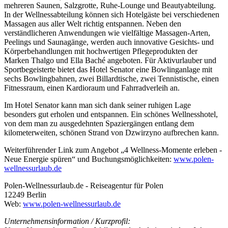
mehreren Saunen, Salzgrotte, Ruhe-Lounge und Beautyabteilung.
In der Wellnessabteilung können sich Hotelgäste bei verschiedenen
Massagen aus aller Welt richtig entspannen. Neben den
verständlicheren Anwendungen wie vielfältige Massagen-Arten,
Peelings und Saunagänge, werden auch innovative Gesichts- und
Körperbehandlungen mit hochwertigen Pflegeprodukten der
Marken Thalgo und Ella Baché angeboten. Für Aktivurlauber und
Sportbegeisterte bietet das Hotel Senator eine Bowlinganlage mit
sechs Bowlingbahnen, zwei Billardtische, zwei Tennistische, einen
Fitnessraum, einen Kardioraum und Fahrradverleih an.
Im Hotel Senator kann man sich dank seiner ruhigen Lage
besonders gut erholen und entspannen. Ein schönes Wellnesshotel,
von dem man zu ausgedehnten Spaziergängen entlang dem
kilometerweiten, schönen Strand von Dzwirzyno aufbrechen kann.
Weiterführender Link zum Angebot „4 Wellness-Momente erleben -
Neue Energie spüren“ und Buchungsmöglichkeiten:
www.polen-
wellnessurlaub.de
Polen-Wellnessurlaub.de - Reiseagentur für Polen
12249 Berlin
Web:
www.polen-wellnessurlaub.de
Unternehmensinformation / Kurzprofil: