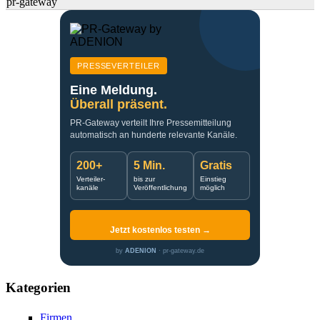
pr-gateway
PRESSEVERTEILER
Eine Meldung.
Überall präsent.
PR-Gateway verteilt Ihre Pressemitteilung
automatisch an hunderte relevante Kanäle.
200+
5 Min.
Gratis
Verteiler-
bis zur
Einstieg
kanäle
Veröffentlichung
möglich
Jetzt kostenlos testen →
by
ADENION
· pr-gateway.de
Kategorien
Firmen