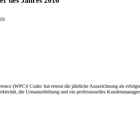
r des Jahres 2016
erence (WPC)! Codec hat erneut die jährliche Auszeichnung als erfol
ektivität, die Umsatzerhöhung und ein professionelles Kundenmanagem