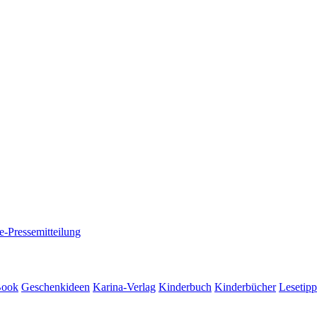
e-Pressemitteilung
Book
Geschenkideen
Karina-Verlag
Kinderbuch
Kinderbücher
Lesetipp