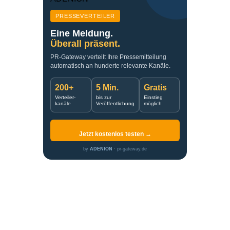
PRESSEVERTEILER
Eine Meldung.
Überall präsent.
PR-Gateway verteilt Ihre Pressemitteilung
automatisch an hunderte relevante Kanäle.
200+
5 Min.
Gratis
Verteiler-
bis zur
Einstieg
kanäle
Veröffentlichung
möglich
Jetzt kostenlos testen →
by
ADENION
· pr-gateway.de