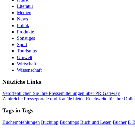
Literatur
Medien
News
Politik
Produkte
Sonstiges
Sport
Tourismus
Umwelt
Wirtschaft
Wissenschaft
Nützliche Links
Veröffentlichen Sie Ihre Pressemitteilungen über PR-Gateway
Zahlreiche Presseportale und Kanäle bieten Reichweite für Ihre Onlin
Tags in Tags
Buchempfehlungen
Buchtipp
Buchtipps
Buch und Lesen
Bücher
E-