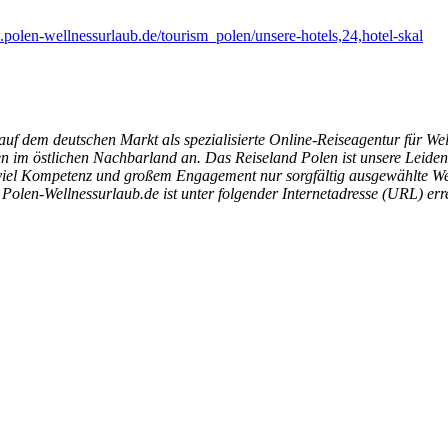
olen-wellnessurlaub.de/tourism_polen/unsere-hotels,24,hotel-skal
f dem deutschen Markt als spezialisierte Online-Reiseagentur für Well
 im östlichen Nachbarland an. Das Reiseland Polen ist unsere Leidensc
viel Kompetenz und großem Engagement nur sorgfältig ausgewählte We
 Polen-Wellnessurlaub.de ist unter folgender Internetadresse (URL) er