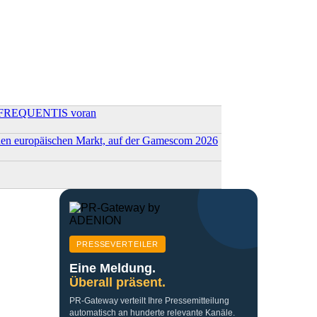
it FREQUENTIS voran
den europäischen Markt, auf der Gamescom 2026
PRESSEVERTEILER
Eine Meldung.
Überall präsent.
PR-Gateway verteilt Ihre Pressemitteilung
automatisch an hunderte relevante Kanäle.