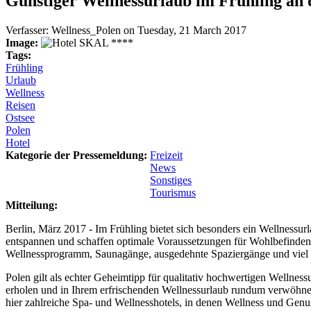
Günstiger Wellnessurlaub im Frühling an d
Verfasser:
Wellness_Polen
on
Tuesday, 21 March 2017
Image:
Tags:
Frühling
Urlaub
Wellness
Reisen
Ostsee
Polen
Hotel
Kategorie der Pressemeldung:
Freizeit
News
Sonstiges
Tourismus
Mitteilung:
Berlin, März 2017 - Im Frühling bietet sich besonders ein Wellness
entspannen und schaffen optimale Voraussetzungen für Wohlbefinden u
Wellnessprogramm, Saunagänge, ausgedehnte Spaziergänge und viel Ru
Polen gilt als echter Geheimtipp für qualitativ hochwertigen Wellne
erholen und in Ihrem erfrischenden Wellnessurlaub rundum verwöhnen 
hier zahlreiche Spa- und Wellnesshotels, in denen Wellness und Gen