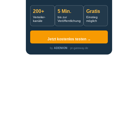
200+
5 Min.
Gratis
Verteiler-
bis zur
Einstieg
kanäle
Veröffentlichung
möglich
Jetzt kostenlos testen →
by
ADENION
· pr-gateway.de