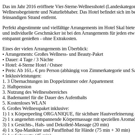
Das im Jahr 2016 eröffnete Vier-Sterne-Wellnesshotel (Landeskategor
Wellnessbegeisterte und Naturliebhaber. Das Hotel befindet sich im
feinsandigen Strand entfernt.
Perfekt abgestimmte und vielfältige Arrangements im Hotel Skal biete
und individuelle Geschmäcker ist bei den Arrangements für jeden etwa
entspannt genießen - ohne Extrakosten.
Eines der vielen Arrangements im Überblick:
• Arrangements: Großes Wellness- und Beauty-Paket
• Dauer: 4 Tage / 3 Nächte
• Hotel: 4-Sterne Hotel / Ostsee
• Preis: Ab 161,- € pro Person (abhängig von Zimmerkategorie und Sa
• Inklusivleistungen:
1. 3 Übernachtungen im Doppelzimmer oder Appartement
2. Halbpension
3. Nutzung des Wellnessbereiches
4. Bademantel für die Dauer des Aufenthalts
5. Kostenloses WLAN
6. Großes Wellnesspaket inklusive:
1) 1 x Körperpeeling ORGANIQUE, für sichtbare Hautverfeinerung 
2) 1 x angenehm entspannende Körpermassage mit speziellen Aromaö
3) 1 x Gesichts-, Hals- und Dekolleté-Massage (20 min)
4) 1 x Spa-Maniküre und Paraffinbad für Hände (75 min + 30 min)