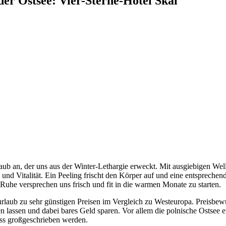
er Ostsee: Vier-Sterne-Hotel Skal
urlaub an, der uns aus der Winter-Lethargie erweckt. Mit ausgiebige
nd Vitalität. Ein Peeling frischt den Körper auf und eine entsprechen
he versprechen uns frisch und fit in die warmen Monate zu starten.
ssurlaub zu sehr günstigen Preisen im Vergleich zu Westeuropa. Preisbe
lassen und dabei bares Geld sparen. Vor allem die polnische Ostsee e
uss großgeschrieben werden.