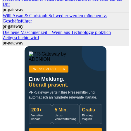
Uhr
pr-gateway
Willi Arsan & Christoph Schwedler werden münchen.tv-
Geschäftsführer
pr-gateway
Die neue Maschinenzeit – Wenn aus Technologie plötzlich
Zeitgeschichte wird
pr-gateway
PRESSEVERTEILER
Eine Meldung.
Überall präsent.
PR-Gateway verteilt Ihre Pressemitteilung
automatisch an hunderte relevante Kanäle.
200+
5 Min.
Gratis
Verteiler-
bis zur
Einstieg
kanäle
Veröffentlichung
möglich