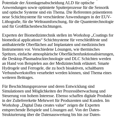
Potentiale der Atomlagenabscheidung ALD für optische
Anwendungen sowie optimierte Sputterprozesse für die Sensorik
und optische Systeme sind ein Thema. Die Referenten präsentieren
neue Schichtsysteme für verschiedene Anwendungen in der EUV-
Lithografie, für die Weltraumforschung, für die Quantentechnologie
und für Großflächenbeschichtungen.
Experten der Biomedizintechnik stellen im Workshop „Coatings for
biomedical applications“ Schichtsysteme für verschleißfeste und
antibakterielle Oberflächen auf Implantaten und medizinischen
Instrumenten vor. Verschiedene Lösungen, wie thermisches
Spritzen, einfache atmosphärische Oberflächenfunktionalisierungen,
die Desktop-Plasmadrucktechnologie und DLC Schichten werden
an Hand von Beispielen aus der Medizintechnik erläutert. Smarte
Hydrogele und Ferrogele, die zu hoch bioaktiven, schaltbaren
Verbundwerkstoffen verarbeitet werden können, sind Thema eines
weiteren Beitrages.
Für Beschichtungsprozesse und deren Entwicklung sind
Simulationen und Möglichkeiten der Prozessüberwachung und
Steuerung von hohem Interesse. Ebenso schaffen digitale Produkte
in der Zuliefererkette Mehrwert für Produzenten und Kunden. Im
Workshop „Digital Data creates value“ zeigen die Experten
entsprechende Beispiele und Lösungen auf. Von der Daten-
Strukturierung über die Datenauswertung bis hin zur Daten-