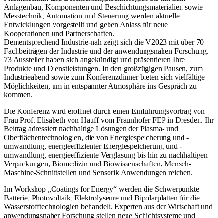
Anlagenbau, Komponenten und Beschichtungsmaterialien sowie
Messtechnik, Automation und Steuerung werden aktuelle
Entwicklungen vorgestellt und geben Anlass für neue
Kooperationen und Partnerschaften.
Dementsprechend Industrie-nah zeigt sich die V2023 mit über 70
Fachbeiträgen der Industrie und der anwendungsnahen Forschung.
73 Aussteller haben sich angekündigt und präsentieren Ihre
Produkte und Dienstleistungen. In den großzügigen Pausen, zum
Industrieabend sowie zum Konferenzdinner bieten sich vielfältige
Möglichkeiten, um in entspannter Atmosphäre ins Gespräch zu
kommen.
Die Konferenz wird eröffnet durch einen Einführungsvortrag von
Frau Prof. Elisabeth von Hauff vom Fraunhofer FEP in Dresden. Ihr
Beitrag adressiert nachhaltige Lösungen der Plasma- und
Oberflächentechnologien, die von Energiespeicherung und -
umwandlung, energieeffizienter Energiespeicherung und -
umwandlung, energieeffiziente Verglasung bis hin zu nachhaltigen
Verpackungen, Biomedizin und Biowissenschaften, Mensch-
Maschine-Schnittstellen und Sensorik Anwendungen reichen.
Im Workshop „Coatings for Energy“ werden die Schwerpunkte
Batterie, Photovoltaik, Elektrolyseure und Bipolarplatten für die
Wasserstofftechnologien behandelt. Experten aus der Wirtschaft und
anwendungsnaher Forschung stellen neue Schichtsysteme und