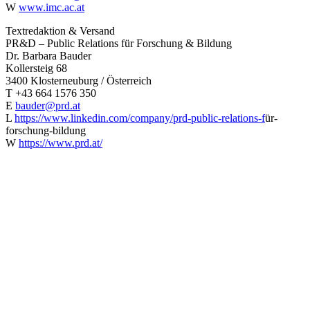
W
www.imc.ac.at
Textredaktion & Versand
PR&D – Public Relations für Forschung & Bildung
Dr. Barbara Bauder
Kollersteig 68
3400 Klosterneuburg / Österreich
T +43 664 1576 350
E
bauder@prd.at
L
https://www.linkedin.com/company/prd-public-relations-f
ür-
forschung-bildung
W
https://www.prd.at/