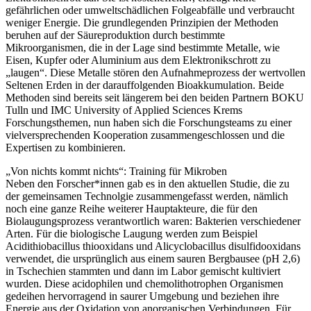
gefährlichen oder umweltschädlichen Folgeabfälle und verbraucht
weniger Energie. Die grundlegenden Prinzipien der Methoden
beruhen auf der Säureproduktion durch bestimmte
Mikroorganismen, die in der Lage sind bestimmte Metalle, wie
Eisen, Kupfer oder Aluminium aus dem Elektronikschrott zu
„laugen“. Diese Metalle stören den Aufnahmeprozess der wertvollen
Seltenen Erden in der darauffolgenden Bioakkumulation. Beide
Methoden sind bereits seit längerem bei den beiden Partnern BOKU
Tulln und IMC University of Applied Sciences Krems
Forschungsthemen, nun haben sich die Forschungsteams zu einer
vielversprechenden Kooperation zusammengeschlossen und die
Expertisen zu kombinieren.
„Von nichts kommt nichts“: Training für Mikroben
Neben den Forscher*innen gab es in den aktuellen Studie, die zu
der gemeinsamen Technolgie zusammengefasst werden, nämlich
noch eine ganze Reihe weiterer Hauptakteure, die für den
Biolaugungsprozess verantwortlich waren: Bakterien verschiedener
Arten. Für die biologische Laugung werden zum Beispiel
Acidithiobacillus thiooxidans und Alicyclobacillus disulfidooxidans
verwendet, die ursprünglich aus einem sauren Bergbausee (pH 2,6)
in Tschechien stammten und dann im Labor gemischt kultiviert
wurden. Diese acidophilen und chemolithotrophen Organismen
gedeihen hervorragend in saurer Umgebung und beziehen ihre
Energie aus der Oxidation von anorganischen Verbindungen. Für