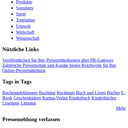
Produkte
Sonstiges
Sport
Tourismus
Umwelt
Wirtschaft
Wissenschaft
Nützliche Links
Veröffentlichen Sie Ihre Pressemitteilungen über PR-Gateway
Zahlreiche Presseportale und Kanäle bieten Reichweite für Ihre
Online-Pressemitteilung
Tags in Tags
Buchempfehlungen
Buchtipp
Buchtipps
Buch und Lesen
Bücher
E-
Book
Geschenkideen
Karina-Verlag
Kinderbuch
Kinderbücher
Lesetipps
Literatur
Mehr
Pressemeldung verfassen