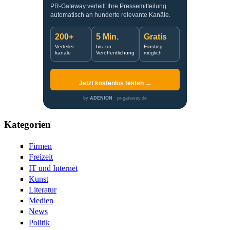
PR-Gateway verteilt Ihre Pressemitteilung
automatisch an hunderte relevante Kanäle.
200+
5 Min.
Gratis
Verteiler-
bis zur
Einstieg
kanäle
Veröffentlichung
möglich
Jetzt kostenlos testen →
by
ADENION
· pr-gateway.de
Kategorien
Firmen
Freizeit
IT und Internet
Kunst
Literatur
Medien
News
Politik