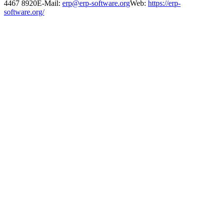
4467 8920E-Mail:
erp@erp-software.org
Web:
https://erp-
software.org/