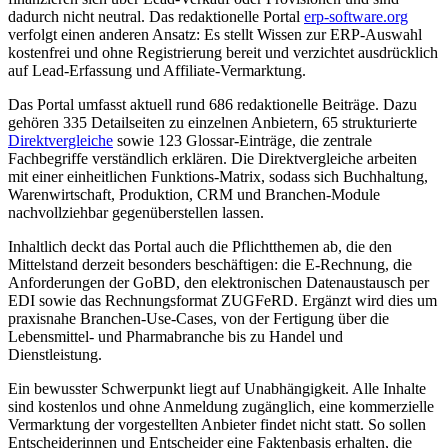
dadurch nicht neutral. Das redaktionelle Portal
erp-software.org
verfolgt einen anderen Ansatz: Es stellt Wissen zur ERP-Auswahl
kostenfrei und ohne Registrierung bereit und verzichtet ausdrücklich
auf Lead-Erfassung und Affiliate-Vermarktung.
Das Portal umfasst aktuell rund 686 redaktionelle Beiträge. Dazu
gehören 335 Detailseiten zu einzelnen Anbietern, 65 strukturierte
Direktvergleiche
sowie 123 Glossar-Einträge, die zentrale
Fachbegriffe verständlich erklären. Die Direktvergleiche arbeiten
mit einer einheitlichen Funktions-Matrix, sodass sich Buchhaltung,
Warenwirtschaft, Produktion, CRM und Branchen-Module
nachvollziehbar gegenüberstellen lassen.
Inhaltlich deckt das Portal auch die Pflichtthemen ab, die den
Mittelstand derzeit besonders beschäftigen: die E-Rechnung, die
Anforderungen der GoBD, den elektronischen Datenaustausch per
EDI sowie das Rechnungsformat ZUGFeRD. Ergänzt wird dies um
praxisnahe Branchen-Use-Cases, von der Fertigung über die
Lebensmittel- und Pharmabranche bis zu Handel und
Dienstleistung.
Ein bewusster Schwerpunkt liegt auf Unabhängigkeit. Alle Inhalte
sind kostenlos und ohne Anmeldung zugänglich, eine kommerzielle
Vermarktung der vorgestellten Anbieter findet nicht statt. So sollen
Entscheiderinnen und Entscheider eine Faktenbasis erhalten, die