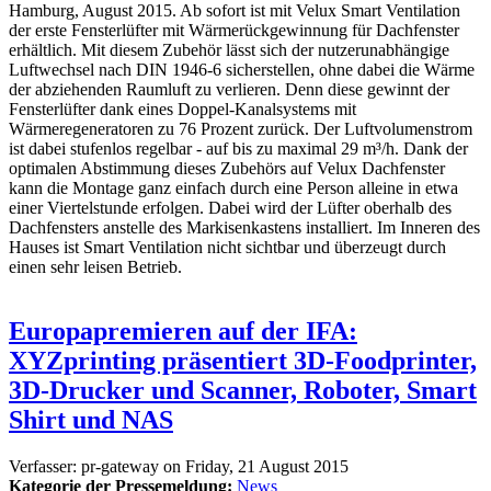
Hamburg, August 2015. Ab sofort ist mit Velux Smart Ventilation
der erste Fensterlüfter mit Wärmerückgewinnung für Dachfenster
erhältlich. Mit diesem Zubehör lässt sich der nutzerunabhängige
Luftwechsel nach DIN 1946-6 sicherstellen, ohne dabei die Wärme
der abziehenden Raumluft zu verlieren. Denn diese gewinnt der
Fensterlüfter dank eines Doppel-Kanalsystems mit
Wärmeregeneratoren zu 76 Prozent zurück. Der Luftvolumenstrom
ist dabei stufenlos regelbar - auf bis zu maximal 29 m³/h. Dank der
optimalen Abstimmung dieses Zubehörs auf Velux Dachfenster
kann die Montage ganz einfach durch eine Person alleine in etwa
einer Viertelstunde erfolgen. Dabei wird der Lüfter oberhalb des
Dachfensters anstelle des Markisenkastens installiert. Im Inneren des
Hauses ist Smart Ventilation nicht sichtbar und überzeugt durch
einen sehr leisen Betrieb.
Europapremieren auf der IFA:
XYZprinting präsentiert 3D-Foodprinter,
3D-Drucker und Scanner, Roboter, Smart
Shirt und NAS
Verfasser:
pr-gateway
on
Friday, 21 August 2015
Kategorie der Pressemeldung:
News