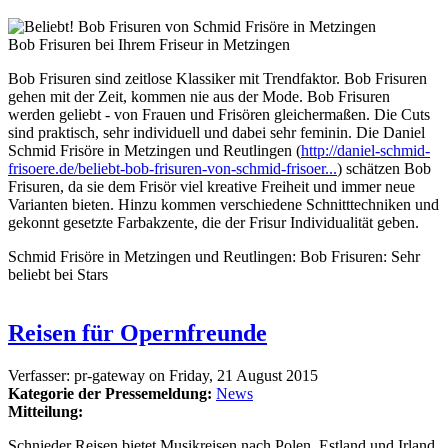
Bob Frisuren bei Ihrem Friseur in Metzingen
Bob Frisuren sind zeitlose Klassiker mit Trendfaktor. Bob Frisuren
gehen mit der Zeit, kommen nie aus der Mode. Bob Frisuren
werden geliebt - von Frauen und Frisören gleichermaßen. Die Cuts
sind praktisch, sehr individuell und dabei sehr feminin. Die Daniel
Schmid Frisöre in Metzingen und Reutlingen (
http://daniel-schmid-
frisoere.de/beliebt-bob-frisuren-von-schmid-frisoer...
) schätzen Bob
Frisuren, da sie dem Frisör viel kreative Freiheit und immer neue
Varianten bieten. Hinzu kommen verschiedene Schnitttechniken und
gekonnt gesetzte Farbakzente, die der Frisur Individualität geben.
Schmid Frisöre in Metzingen und Reutlingen: Bob Frisuren: Sehr
beliebt bei Stars
Reisen für Opernfreunde
Verfasser:
pr-gateway
on
Friday, 21 August 2015
Kategorie der Pressemeldung:
News
Mitteilung:
Schnieder Reisen bietet Musikreisen nach Polen, Estland und Irland