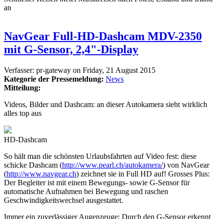
an
NavGear Full-HD-Dashcam MDV-2350
mit G-Sensor, 2,4"-Display
Verfasser:
pr-gateway
on
Friday, 21 August 2015
Kategorie der Pressemeldung:
News
Mitteilung:
Videos, Bilder und Dashcam: an dieser Autokamera sieht wirklich
alles top aus
HD-Dashcam
So hält man die schönsten Urlaubsfahrten auf Video fest: diese
schicke Dashcam (
http://www.pearl.ch/autokamera/
) von NavGear
(
http://www.navgear.ch
) zeichnet sie in Full HD auf! Grosses Plus:
Der Begleiter ist mit einem Bewegungs- sowie G-Sensor für
automatische Aufnahmen bei Bewegung und raschen
Geschwindigkeitswechsel ausgestattet.
Immer ein zuverlässiger Augenzeuge: Durch den G-Sensor erkennt