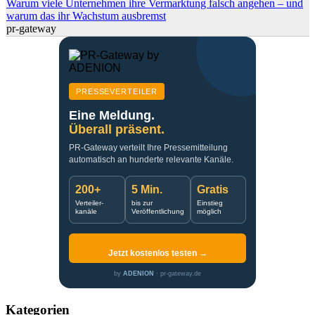
Warum viele Unternehmen ihre Vermarktung falsch angehen – und
warum das ihr Wachstum ausbremst
pr-gateway
PRESSEVERTEILER
Eine Meldung.
Überall präsent.
PR-Gateway verteilt Ihre Pressemitteilung
automatisch an hunderte relevante Kanäle.
200+
5 Min.
Gratis
Verteiler-
bis zur
Einstieg
kanäle
Veröffentlichung
möglich
Jetzt kostenlos testen →
by
ADENION
· pr-gateway.de
Kategorien