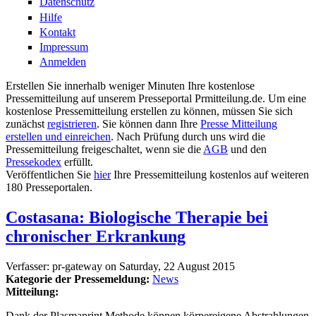
Datenschutz
Hilfe
Kontakt
Impressum
Anmelden
Erstellen Sie innerhalb weniger Minuten Ihre kostenlose
Pressemitteilung auf unserem Presseportal Prmitteilung.de. Um eine
kostenlose Pressemitteilung erstellen zu können, müssen Sie sich
zunächst
registrieren
. Sie können dann Ihre
Presse Mitteilung
erstellen und einreichen
. Nach Prüfung durch uns wird die
Pressemitteilung freigeschaltet, wenn sie die
AGB
und den
Pressekodex
erfüllt.
Veröffentlichen Sie
hier
Ihre Pressemitteilung kostenlos auf weiteren
180 Presseportalen.
Costasana: Biologische Therapie bei
chronischer Erkrankung
Verfasser:
pr-gateway
on
Saturday, 22 August 2015
Kategorie der Pressemeldung:
News
Mitteilung:
Dank der Plasmaprint Methode können körpereigene Abstrahlungen