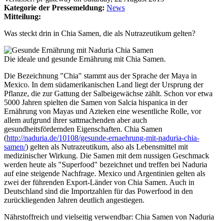
Kategorie der Pressemeldung:
News
Mitteilung:
Was steckt drin in Chia Samen, die als Nutrazeutikum gelten?
Die ideale und gesunde Ernährung mit Chia Samen.
Die Bezeichnung "Chia" stammt aus der Sprache der Maya in
Mexico. In dem südamerikanischen Land liegt der Ursprung der
Pflanze, die zur Gattung der Salbeigewächse zählt. Schon vor etwa
5000 Jahren spielten die Samen von Salcia hispanica in der
Ernährung von Mayas und Azteken eine wesentliche Rolle, vor
allem aufgrund ihrer sattmachenden aber auch
gesundheitsfördernden Eigenschaften. Chia Samen
(
http://naduria.de/10108/gesunde-ernaehrung-mit-naduria-chia-
samen/
) gelten als Nutrazeutikum, also als Lebensmittel mit
medizinischer Wirkung. Die Samen mit dem nussigen Geschmack
werden heute als "Superfood" bezeichnet und treffen bei Naduria
auf eine steigende Nachfrage. Mexico und Argentinien gelten als
zwei der führenden Export-Länder von Chia Samen. Auch in
Deutschland sind die Importzahlen für das Powerfood in den
zurückliegenden Jahren deutlich angestiegen.
Nährstoffreich und vielseitig verwendbar: Chia Samen von Naduria